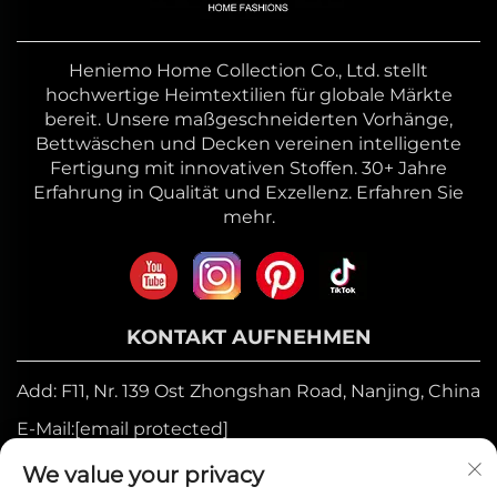
Heniemo Home Collection Co., Ltd. stellt
hochwertige Heimtextilien für globale Märkte
bereit. Unsere maßgeschneiderten Vorhänge,
Bettwäschen und Decken vereinen intelligente
Fertigung mit innovativen Stoffen. 30+ Jahre
Erfahrung in Qualität und Exzellenz. Erfahren Sie
mehr.
KONTAKT AUFNEHMEN
Add: F11, Nr. 139 Ost Zhongshan Road, Nanjing, China
E-Mail:
[email protected]
Mobile:
+86-17327710449
We value your privacy