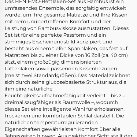
Das HENIEMO-Bettlaken-Set aus Bambus ist ein
umfassendes Ensemble, das sorgfältig entwickelt
wurde, um Ihre gesamte Matratze und Ihre Kissen
mit dem unübertroffenen Komfort und der
Leistung von Bambusviskose auszustatten. Dieses
Set ist für eine perfekte Passform und ein
stimmiges Erscheinungsbild konzipiert und
besteht aus einem tiefen Spannlaken, das fest auf
Matratzen bis zu einer Dicke von 16 Zoll (ca. 40 cm)
sitzt, einem großzügig dimensionierten
Lattenlaken sowie passenden Kissenbezügen
(meist zwei Standardgrößen). Das Material zeichnet
sich durch seine glucosebasierte Struktur aus, die
ihm eine natürliche
Feuchtigkeitsaufnahmefähigkeit verleiht – bis zu
dreimal saugfähiger als Baumwolle –, wodurch
dieses Set eine intelligente Wahl für erholsamen,
trockenen und komfortablen Schlaf darstellt. Die
natürlichen temperaturregulierenden
Eigenschaften gewährleisten Komfort über alle
Jahreszeiten hinweg. Aus praktischer Sicht stellt der