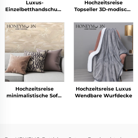
Luxus-
Hochzeitsreise
Einzelbetthandschuhe
Topseller 3D-modische
aus 100 %
Sofa-Dekokissen für
gewaschener Leinen-
Kinder, Zuhause
und Baumwollqualität,
Kissenbezüge für
atmungsaktives
Schlafzimmer
Natur-Steppdecken-
Set
Hochzeitsreise
Hochzeitsreise Luxus
minimalistische Sofa-
Wendbare Wurfdecke
Wurfkissen – Luxus
aus Samt, Komfort pur