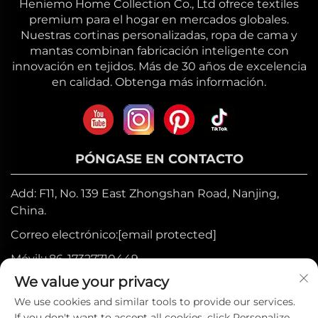
Heniemo Home Collection Co., Ltd ofrece textiles
premium para el hogar en mercados globales.
Nuestras cortinas personalizadas, ropa de cama y
mantas combinan fabricación inteligente con
innovación en tejidos. Más de 30 años de excelencia
en calidad. Obtenga más información.
PÓNGASE EN CONTACTO
Add: F11, No. 139 East Zhongshan Road, Nanjing,
China.
Correo electrónico:
[email protected]
Móvil:
+86-17327710449
We value your privacy
Tel:
+86-025-84573776
We use cookies and similar tools to provide our services.
If you don't want to accept all cookies, click Personalize