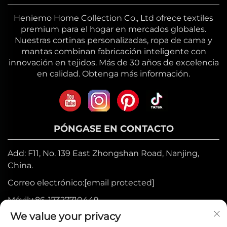
Heniemo Home Collection Co., Ltd ofrece textiles
premium para el hogar en mercados globales.
Nuestras cortinas personalizadas, ropa de cama y
mantas combinan fabricación inteligente con
innovación en tejidos. Más de 30 años de excelencia
en calidad. Obtenga más información.
PÓNGASE EN CONTACTO
Add: F11, No. 139 East Zhongshan Road, Nanjing,
China.
Correo electrónico:
[email protected]
Móvil:
+86-17327710449
We value your privacy
Tel:
+86-025-84573776