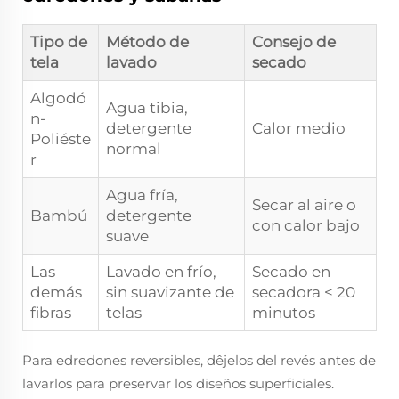
Tipo de
Método de
Consejo de
tela
lavado
secado
Algodó
Agua tibia,
n-
detergente
Calor medio
Poliéste
normal
r
Agua fría,
Secar al aire o
Bambú
detergente
con calor bajo
suave
Las
Lavado en frío,
Secado en
demás
sin suavizante de
secadora < 20
fibras
telas
minutos
Para edredones reversibles, dêjelos del revés antes de
lavarlos para preservar los diseños superficiales.