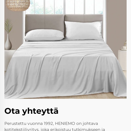
Ota yhteyttä
Perustettu vuonna 1992, HENIEMO on johtava
kotitekstiiliyritys, joka erikoistuu tutkimukseen ja