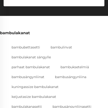
bambulakanat
bambubettasetti
bambulinvat
bambulakanat sängylle
parhaat bambulakanat
bambuksetelmiä
bambusängynliinat
bambusängynliina
kuningassize bambulakanat
keijustasize bambulakanat
bambulakanasetti
bambusängynliinasetti