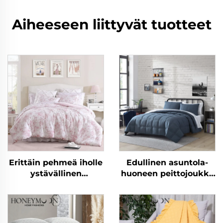
Aiheeseen liittyvät tuotteet
Erittäin pehmeä iholle
Edullinen asuntola-
ystävällinen
huoneen peittojoukko
hengittävä
10 kpl koti- ja
eukalyptusmikrokuitu
makuuhuonekäyttöön
villa kevyt villapussi
vaihtoehto villaan