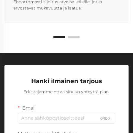
Ehdottomasti sijoitus arvoisa kaikille, jotka
arvostavat mukavuutta ja laatua.
Hanki ilmainen tarjous
Edustajamme ottaa sinuun yhteyttä pian.
Email
0/100