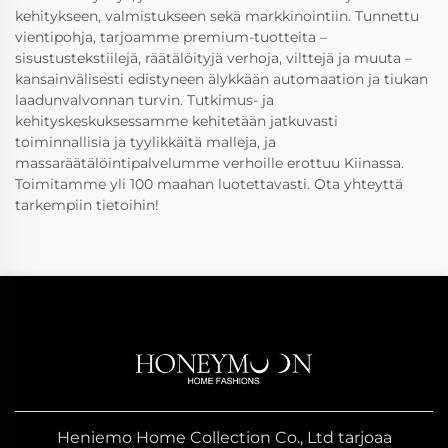
kehitykseen, valmistukseen sekä markkinointiin. Tunnettu
vientipohja, tarjoamme premium-tuotteita –
sisustustekstiilejä, räätälöityjä verhoja, vilttejä ja muuta –
kansainvälisesti edistyneen älykkään automaation ja tiukan
laadunvalvonnan turvin. Tutkimus- ja
kehityskeskuksessamme kehitetään jatkuvasti
toiminnallisia ja tyylikkäitä malleja, ja
massaräätälöintipalvelumme verhoille erottuu Kiinassa.
Toimitamme yli 100 maahan luotettavasti. Ota yhteyttä
tarkempiin tietoihin!
Heniemo Home Collection Co., Ltd tarjoaa