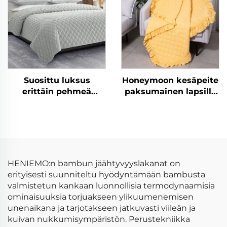
Suosittu luksus
Honeymoon kesäpeite
erittäin pehmeä
paksumainen lapsille
räätälöity moderni
polyesteri uusille
peitepaketti
synnytyksille joulun
kuningaspeite 3 kpl
heittävät peitteet
kuningatar koko
vauvan heittävä peite
rypyllyllä
HENIEMO:n bambun jäähtyvyyslakanat on
erityisesti suunniteltu hyödyntämään bambusta
valmistetun kankaan luonnollisia termodynaamisia
ominaisuuksia torjuakseen ylikuumenemisen
unenaikana ja tarjotakseen jatkuvasti viileän ja
kuivan nukkumisympäristön. Perustekniikka