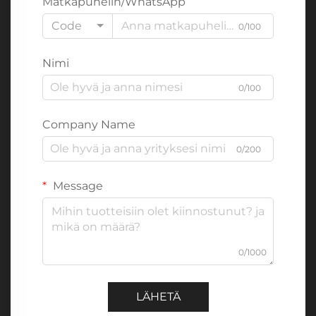
Matkapuhelin/WhatsApp
Code
0/100
Nimi
0/100
Company Name
0/200
Message
0/1000
LÄHETÄ