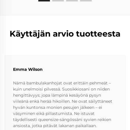
Käyttäjän arvio tuotteesta
Emma Wilson
Nämä bambulakanhojat ovat erittäin pehmeät –
kuin unelmoisi pilvessä. Suosikkiosani on niiden
hengittävyys; jopa lämpinä kesäyönä pysyn
viileänä enkä herää hikoillen. Ne ovat säilyttäneet
hyvän kuntonsa monien pesujen jälkeen – ei
väsyminen eikä pillastumista. Ne istuvat
täydellisesti queensize-sängössäni syvien reikien
ansiosta, jotka pitävät lakanan paikallaan.