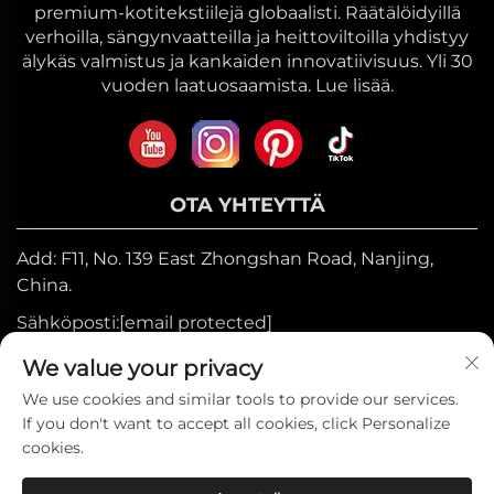
premium-kotitekstiilejä globaalisti. Räätälöidyillä
verhoilla, sängynvaatteilla ja heittoviltoilla yhdistyy
älykäs valmistus ja kankaiden innovatiivisuus. Yli 30
vuoden laatuosaamista. Lue lisää.
OTA YHTEYTTÄ
Add: F11, No. 139 East Zhongshan Road, Nanjing,
China.
Sähköposti:
[email protected]
Mobiili:
+86-17327710449
We value your privacy
Puh:
+86-025-84573776
We use cookies and similar tools to provide our services.
If you don't want to accept all cookies, click Personalize
cookies.
Tekijänoikeus © 2025 Heniemo Home