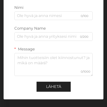
Nimi
0/100
Company Name
0/200
Message
0/1000
LÄHETÄ