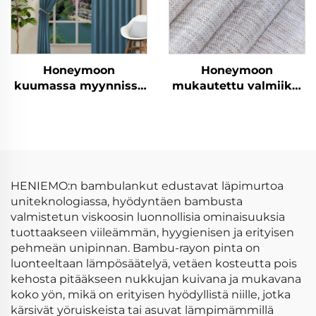
Honeymoon
Honeymoon
kuumassa myynnissä
mukautettu valmiiksi
luonnonpehmeät
valmistetut verhot ja
verhot, yksivärinen
verhokankaat
eristetty rei'itetty
olohuoneen
pimeysverho
ikkunaverhot kotiin
ikkunaan
HENIEMO:n bambulankut edustavat läpimurtoa
uniteknologiassa, hyödyntäen bambusta
valmistetun viskoosin luonnollisia ominaisuuksia
tuottaakseen viileämmän, hyygienisen ja erityisen
pehmeän unipinnan. Bambu-rayon pinta on
luonteeltaan lämpösäätelyä, vetäen kosteutta pois
kehosta pitääkseen nukkujan kuivana ja mukavana
koko yön, mikä on erityisen hyödyllistä niille, jotka
kärsivät yöruiskeista tai asuvat lämpimämmillä