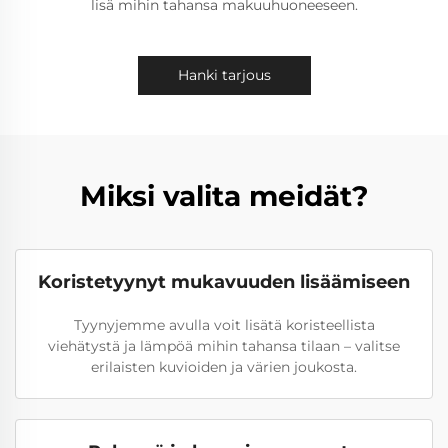
lisä mihin tahansa makuuhuoneeseen.
Hanki tarjous
Miksi valita meidät?
Koristetyynyt mukavuuden lisäämiseen
Tyynyjemme avulla voit lisätä koristeellista
viehätystä ja lämpöä mihin tahansa tilaan – valitse
erilaisten kuvioiden ja värien joukosta.