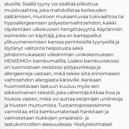
alueilla. Sisällä tyyny voi sisältää pilkottua
muistivaahtoa, joka mahdollistaa korkeuden
säätämisen, muotoon mukaantuvaa tukivaahtoa tai
hypoallergeenisen polyesterivaihtoehdon, kaikki
täydentäen ulkokuoren hengittävyyttä. Käytännön
esimerkki on käyttäjä, joka on kamppaillut
ylikuumenemisen kanssa perinteisillä tyynyeillä ja
löytänyt välitöntä helpotusta sekä
johdonmukaisesti viileämmän unikokemuksen
HENIEMO:n bambumallilla. Lisäksi bambuviskoosi
on luonnostaan resistessi pölypunkkeja ja
allergeeneja vastaan, mikä tekee siitä erinomaisen
vaihtoehdon allergiasta kärsiville. Kankaan
huomioitavaan laatuun kuuluu myös sen
silkkiomainen tekstiili, joka vähentää kitkaa ihoa ja
hiuksia vasten, mikä voi auttaa estämään unilinkoja
ja hiusten murtumista. Tuotantoprosessimme
varmistaa, että bambumateriaali hankitaan ja
valmistetaan tiukkojen ympäristö- ja
laatukontrollien alaisuudessa. Yksityiskohtaiset