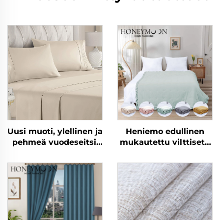
Uusi muoti, ylellinen ja
Heniemo edullinen
pehmeä vuodeseitsi,
mukautettu vilttisetti
joka on tehty
pehmeä viltti
mikrokuitukankaasta,
vilttipeite
90 g/m², esipesu,
yksivärinen, sopii
kaikkiin
vuodenaikoihin