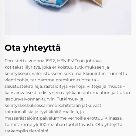
Ota yhteyttä
Perustettu vuonna 1992, HENIEMO on johtava
kotitekstiiliyritys, joka erikoistuu tutkimukseen ja
kehitykseen, valmistukseen sekä markkinointiin. Tunnettu
vientipohja, tarjoamme premium-tuotteita –
sisustustekstiilejä, räätälöityjä verhoja, vilttejä ja muuta –
kansainvälisesti edistyneen älykkään automaation ja tiukan
laadunvalvonnan turvin. Tutkimus- ja
kehityskeskuksessamme kehitetään jatkuvasti
toiminnallisia ja tyylikkäitä malleja, ja
massaräätälöintipalvelumme verhoille erottuu Kiinassa.
Toimitamme yli 100 maahan luotettavasti. Ota yhteyttä
tarkempiin tietoihin!