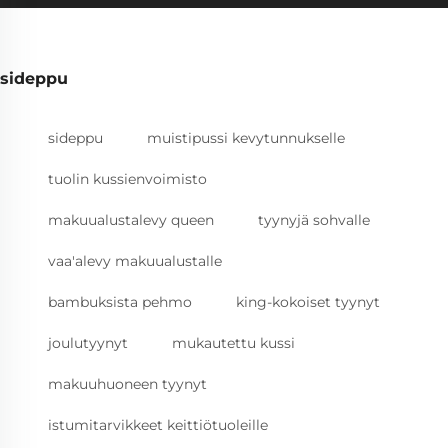
sideppu
sideppu
muistipussi kevytunnukselle
tuolin kussienvoimisto
makuualustalevy queen
tyynyjä sohvalle
vaa'alevy makuualustalle
bambuksista pehmo
king-kokoiset tyynyt
joulutyynyt
mukautettu kussi
makuuhuoneen tyynyt
istumitarvikkeet keittiötuoleille