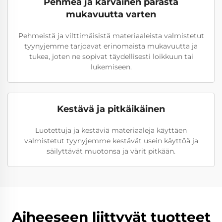
Pehmeä ja karvainen parasta
mukavuutta varten
Pehmeistä ja vilttimäisistä materiaaleista valmistetut
tyynyjemme tarjoavat erinomaista mukavuutta ja
tukea, joten ne sopivat täydellisesti loikkuun tai
lukemiseen.
Kestävä ja pitkäikäinen
Luotettuja ja kestäviä materiaaleja käyttäen
valmistetut tyynyjemme kestävät usein käyttöä ja
säilyttävät muotonsa ja värit pitkään.
Aiheeseen liittyvät tuotteet