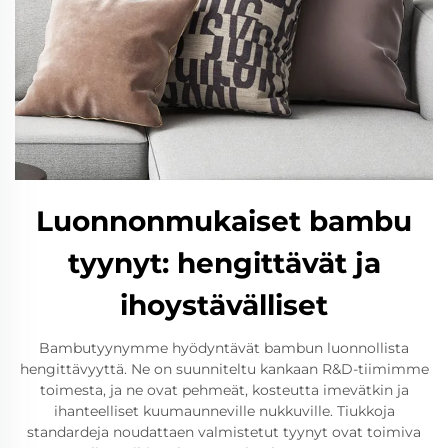
Luonnonmukaiset bambu
tyynyt: hengittävät ja
ihoystävälliset
Bambutyynymme hyödyntävät bambun luonnollista
hengittävyyttä. Ne on suunniteltu kankaan R&D-tiimimme
toimesta, ja ne ovat pehmeät, kosteutta imevätkin ja
ihanteelliset kuumaunneville nukkuville. Tiukkoja
standardeja noudattaen valmistetut tyynyt ovat toimiva