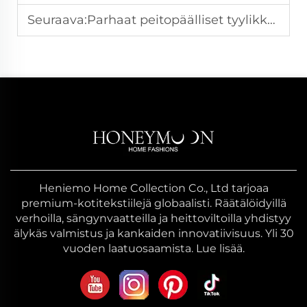
Seuraava:
Parhaat peitopäälliset tyylikkääseen makuuhuoneeseen
Heniemo Home Collection Co., Ltd tarjoaa
premium-kotitekstiilejä globaalisti. Räätälöidyillä
verhoilla, sängynvaatteilla ja heittoviltoilla yhdistyy
älykäs valmistus ja kankaiden innovatiivisuus. Yli 30
vuoden laatuosaamista. Lue lisää.