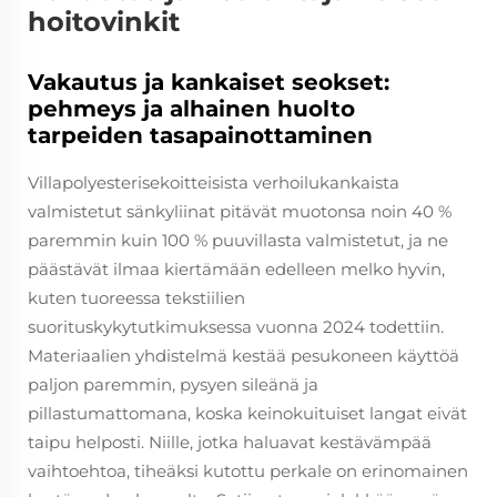
hoitovinkit
Vakautus ja kankaiset seokset:
pehmeys ja alhainen huolto
tarpeiden tasapainottaminen
Villapolyesterisekoitteisista verhoilukankaista
valmistetut sänkyliinat pitävät muotonsa noin 40 %
paremmin kuin 100 % puuvillasta valmistetut, ja ne
päästävät ilmaa kiertämään edelleen melko hyvin,
kuten tuoreessa tekstiilien
suorituskykytutkimuksessa vuonna 2024 todettiin.
Materiaalien yhdistelmä kestää pesukoneen käyttöä
paljon paremmin, pysyen sileänä ja
pillastumattomana, koska keinokuituiset langat eivät
taipu helposti. Niille, jotka haluavat kestävämpää
vaihtoehtoa, tiheäksi kutottu perkale on erinomainen