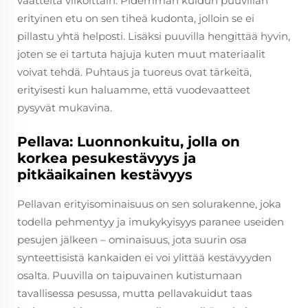
vaatteita viikoittain. Pidemmän kuidun puuvillan
erityinen etu on sen tiheä kudonta, jolloin se ei
pillastu yhtä helposti. Lisäksi puuvilla hengittää hyvin,
joten se ei tartuta hajuja kuten muut materiaalit
voivat tehdä. Puhtaus ja tuoreus ovat tärkeitä,
erityisesti kun haluamme, että vuodevaatteet
pysyvät mukavina.
Pellava: Luonnonkuitu, jolla on
korkea pesukestävyys ja
pitkäaikainen kestävyys
Pellavan erityisominaisuus on sen solurakenne, joka
todella pehmentyy ja imukykyisyys paranee useiden
pesujen jälkeen – ominaisuus, jota suurin osa
synteettisistä kankaiden ei voi ylittää kestävyyden
osalta. Puuvilla on taipuvainen kutistumaan
tavallisessa pesussa, mutta pellavakuidut taas