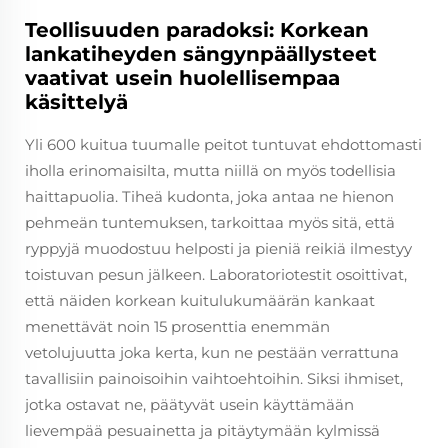
Teollisuuden paradoksi: Korkean
lankatiheyden sängynpäällysteet
vaativat usein huolellisempaa
käsittelyä
Yli 600 kuitua tuumalle peitot tuntuvat ehdottomasti
iholla erinomaisilta, mutta niillä on myös todellisia
haittapuolia. Tiheä kudonta, joka antaa ne hienon
pehmeän tuntemuksen, tarkoittaa myös sitä, että
ryppyjä muodostuu helposti ja pieniä reikiä ilmestyy
toistuvan pesun jälkeen. Laboratoriotestit osoittivat,
että näiden korkean kuitulukumäärän kankaat
menettävät noin 15 prosenttia enemmän
vetolujuutta joka kerta, kun ne pestään verrattuna
tavallisiin painoisoihin vaihtoehtoihin. Siksi ihmiset,
jotka ostavat ne, päätyvät usein käyttämään
lievempää pesuainetta ja pitäytymään kylmissä