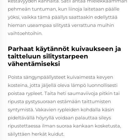
kestävyyden kannalta. Satii antaa mielekkäämmän
pehmeän tuntuman, kun liinoja laitetaan päälle
yöksi, vaikka tämä päällys saattaakin edellyttää
hieman useampaa silitystä verrattuna muihin
vaihtoehtoihin.
Parhaat käytännöt kuivaukseen ja
taitteluun silitystarpeen
vähentämiseksi
Poista sängynpäällysteet kuivaimesta kevyen
kosteina, jotta jäljellä oleva lämpö luonnollisesti
poistaa rypleet. Taita heti saumaviivoja pitkin tai
ripusta pystysuoraan estämään taittumisten
syntymistä. Vakavien rypleiden kohdalla käsin
pideltävällä höyryllä voidaan palauttaa sileys
ripustettaessa ilman suoraa kankaan kosketusta,
säilyttäen herkät kuidut.