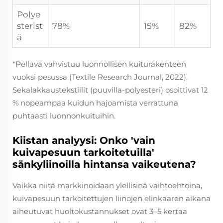
Polye
sterist
78%
15%
82%
ä
*Pellava vahvistuu luonnollisen kuiturakenteen
vuoksi pesussa (Textile Research Journal, 2022).
Sekalakkaustekstiilit (puuvilla-polyesteri) osoittivat 12
% nopeampaa kuidun hajoamista verrattuna
puhtaasti luonnonkuituihin.
Kiistan analyysi: Onko 'vain
kuivapesuun tarkoitetuilla'
sänkyliinoilla hintansa vaikeutena?
Vaikka niitä markkinoidaan ylellisinä vaihtoehtoina,
kuivapesuun tarkoitettujen liinojen elinkaaren aikana
aiheutuvat huoltokustannukset ovat 3–5 kertaa