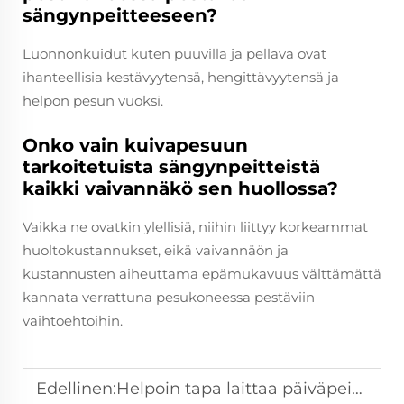
sängynpeitteeseen?
Luonnonkuidut kuten puuvilla ja pellava ovat
ihanteellisia kestävyytensä, hengittävyytensä ja
helpon pesun vuoksi.
Onko vain kuivapesuun
tarkoitetuista sängynpeitteistä
kaikki vaivannäkö sen huollossa?
Vaikka ne ovatkin ylellisiä, niihin liittyy korkeammat
huoltokustannukset, eikä vaivannäön ja
kustannusten aiheuttama epämukavuus välttämättä
kannata verrattuna pesukoneessa pestäviin
vaihtoehtoihin.
Edellinen:
Helpoin tapa laittaa päiväpeitto päälle yksin