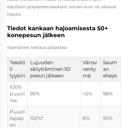
edullisiin polyeesteriseoksiin, ennen kuin ne alkavat
hajota.
Tiedot kankaan hajoamisesta 50+
konepesun jälkeen
Itsänäinen testaus paljastaa:
Tekstii
Lujuuden
Värisv
Saum
li
säilyttäminen 50
venty
an
tyypin
pesun jälkeen
mä
eheys
100%
puuvil
95%
<5%
98%
laa
Puuvil
lapap
102%*
8%
95%
eri