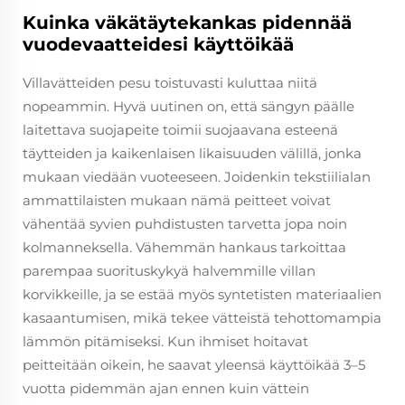
Kuinka väkätäytekankas pidennää
vuodevaatteidesi käyttöikää
Villavätteiden pesu toistuvasti kuluttaa niitä
nopeammin. Hyvä uutinen on, että sängyn päälle
laitettava suojapeite toimii suojaavana esteenä
täytteiden ja kaikenlaisen likaisuuden välillä, jonka
mukaan viedään vuoteeseen. Joidenkin tekstiilialan
ammattilaisten mukaan nämä peitteet voivat
vähentää syvien puhdistusten tarvetta jopa noin
kolmanneksella. Vähemmän hankaus tarkoittaa
parempaa suorituskykyä halvemmille villan
korvikkeille, ja se estää myös syntetisten materiaalien
kasaantumisen, mikä tekee vätteistä tehottomampia
lämmön pitämiseksi. Kun ihmiset hoitavat
peitteitään oikein, he saavat yleensä käyttöikää 3–5
vuotta pidemmän ajan ennen kuin vättein