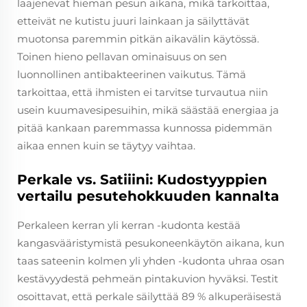
laajenevat hieman pesun aikana, mikä tarkoittaa,
etteivät ne kutistu juuri lainkaan ja säilyttävät
muotonsa paremmin pitkän aikavälin käytössä.
Toinen hieno pellavan ominaisuus on sen
luonnollinen antibakteerinen vaikutus. Tämä
tarkoittaa, että ihmisten ei tarvitse turvautua niin
usein kuumavesipesuihin, mikä säästää energiaa ja
pitää kankaan paremmassa kunnossa pidemmän
aikaa ennen kuin se täytyy vaihtaa.
Perkale vs. Satiiini: Kudostyyppien
vertailu pesutehokkuuden kannalta
Perkaleen kerran yli kerran -kudonta kestää
kangasvääristymistä pesukoneenkäytön aikana, kun
taas sateenin kolmen yli yhden -kudonta uhraa osan
kestävyydestä pehmeän pintakuvion hyväksi. Testit
osoittavat, että perkale säilyttää 89 % alkuperäisestä