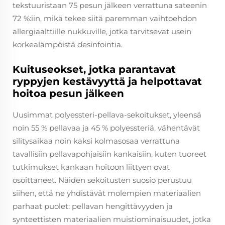
tekstuuristaan 75 pesun jälkeen verrattuna sateenin
72 %:iin, mikä tekee siitä paremman vaihtoehdon
allergiaalttiille nukkuville, jotka tarvitsevat usein
korkealämpöistä desinfointia.
Kuituseokset, jotka parantavat
ryppyjen kestävyyttä ja helpottavat
hoitoa pesun jälkeen
Uusimmat polyessteri-pellava-sekoitukset, yleensä
noin 55 % pellavaa ja 45 % polyessteriä, vähentävät
silitysaikaa noin kaksi kolmasosaa verrattuna
tavallisiin pellavapohjaisiin kankaisiin, kuten tuoreet
tutkimukset kankaan hoitoon liittyen ovat
osoittaneet. Näiden sekoitusten suosio perustuu
siihen, että ne yhdistävät molempien materiaalien
parhaat puolet: pellavan hengittävyyden ja
synteettisten materiaalien muistiominaisuudet, jotka