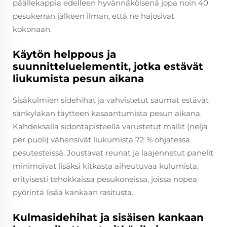
päällekappia edelleen hyvännäköisenä jopa noin 40
pesukerran jälkeen ilman, että ne hajosivat
kokonaan.
Käytön helppous ja
suunnitteluelementit, jotka estävät
liukumista pesun aikana
Sisäkulmien sidehihat ja vahvistetut saumat estävät
sänkylakan täytteen kasaantumista pesun aikana.
Kahdeksalla sidontapisteellä varustetut mallit (neljä
per puoli) vähensivät liukumista 72 % ohjatessa
pesutesteissä. Joustavat reunat ja laajennetut panelit
minimoivat lisäksi kitkasta aiheutuvaa kulumista,
erityisesti tehokkaissa pesukoneissa, joissa nopea
pyörintä lisää kankaan rasitusta.
Kulmasidehihat ja sisäisen kankaan