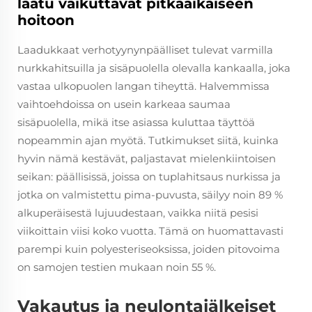
laatu vaikuttavat pitkäaikaiseen
hoitoon
Laadukkaat verhotyynynpäälliset tulevat varmilla
nurkkahitsuilla ja sisäpuolella olevalla kankaalla, joka
vastaa ulkopuolen langan tiheyttä. Halvemmissa
vaihtoehdoissa on usein karkeaa saumaa
sisäpuolella, mikä itse asiassa kuluttaa täyttöä
nopeammin ajan myötä. Tutkimukset siitä, kuinka
hyvin nämä kestävät, paljastavat mielenkiintoisen
seikan: päällisissä, joissa on tuplahitsaus nurkissa ja
jotka on valmistettu pima-puvusta, säilyy noin 89 %
alkuperäisestä lujuudestaan, vaikka niitä pesisi
viikoittain viisi koko vuotta. Tämä on huomattavasti
parempi kuin polyesteriseoksissa, joiden pitovoima
on samojen testien mukaan noin 55 %.
Vakautus ja neulontajälkeiset