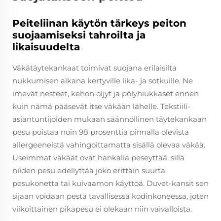
Peiteliinan käytön tärkeys peiton
suojaamiseksi tahroilta ja
likaisuudelta
Väkätäytekankaat toimivat suojana erilaisilta
nukkumisen aikana kertyville lika- ja sotkuille. Ne
imevät nesteet, kehon öljyt ja pölyhiukkaset ennen
kuin nämä pääsevät itse väkään lähelle. Tekstiili­
asiantuntijoiden mukaan säännöllinen täytekankaan
pesu poistaa noin 98 prosenttia pinnalla olevista
allergeeneistä vahingoittamatta sisällä olevaa väkää.
Useimmat väkäät ovat hankalia peseyttää, sillä
niiden pesu edellyttää joko erittäin suurta
pesukonetta tai kuivaamon käyttöä. Duvet-kansit sen
sijaan voidaan pestä tavallisessa kodinkoneessa, joten
viikoittainen pikapesu ei olekaan niin vaivalloista.