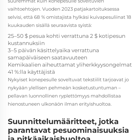
suuremmat kuin konepesulle soveltuvien
vaihtoehtojen. Vuoden 2023 patjakartoituksessa
selvisi, että 68 % omistajista hylkäsi kuivapesuliinat 18
kuukauden sisällä seuraavista syistä:
25–50 $ pesua kohti verrattuna 2 $ kotipesun
kustannuksiin
3–5 päivän käsittelyaika verrattuna
samapäiväiseen saatavuuteen
Kemikaalien aiheuttamat yliherkkyysongelmat
41 %:lla käyttäjistä
Nykyiset konepesulle soveltuvat tekstiilit tarjoavat jo
nykyään ylellisen pehmeän kosketustuntuman –
pellavan luonnollinen ryplettömyys mahdollistaa
hienostuneen ulkonäön ilman erityishuoltoa.
Suunnittelumääritteet, jotka
parantavat pesuominaisuuksia
ja pitkäaikaishuoltoa