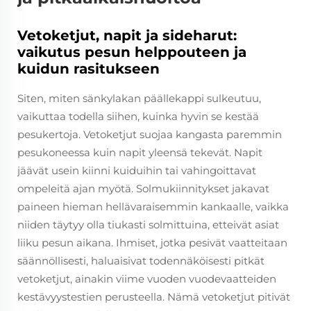
Vetoketjut, napit ja sideharut:
vaikutus pesun helppouteen ja
kuidun rasitukseen
Siten, miten sänkylakan päällekappi sulkeutuu,
vaikuttaa todella siihen, kuinka hyvin se kestää
pesukertoja. Vetoketjut suojaa kangasta paremmin
pesukoneessa kuin napit yleensä tekevät. Napit
jäävät usein kiinni kuiduihin tai vahingoittavat
ompeleitä ajan myötä. Solmukiinnitykset jakavat
paineen hieman hellävaraisemmin kankaalle, vaikka
niiden täytyy olla tiukasti solmittuina, etteivät asiat
liiku pesun aikana. Ihmiset, jotka pesivät vaatteitaan
säännöllisesti, haluaisivat todennäköisesti pitkät
vetoketjut, ainakin viime vuoden vuodevaatteiden
kestävyystestien perusteella. Nämä vetoketjut pitivät