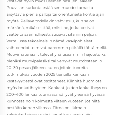
kestävät hyvin myös useiden pesujen jälkeen.
Puuvillan kudonta estää sen muodostamasta
ärsyttäviä pieniä palloja tai ohentuneita kohtia ajan
myötä. Pellava todellakin vahvistuu, kun se on
märkänä, mikä selittää, miksi ne, jotka pesivät
vaatteita säännöllisesti, suosivat sitä niin paljon.
Vertailussa tekoaineisiin nämä kasvipohjaiset
vaihtoehdot toimivat paremmin pitkällä tähtäimellä.
Muovimateriaalit tulevat yhä useammin hajotetuiksi
pieniksi muovipalasiksi tai venyvät muodostaan jo
20–30 pesun jälkeen, kuten joitain tuoreita
tutkimuksia vuoden 2025 tienoilla kankaan
kestävyydestä ovat osoittaneet. Kiinnitä huomiota
myös lankatiheyteen. Kankaat, joiden lankatiheys on
200–400 lankaa tuumassa, säilyvät yleensä hyvässä
kunnossa noin kolmesta viiteen vuoteen, jos niitä
pestään kerran viikossa. Tämä on likimain
kaksinkertainen määrä verrattuna useimpiin