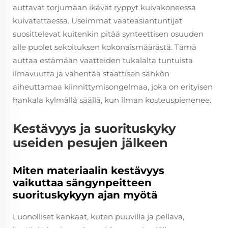
auttavat torjumaan ikävät ryppyt kuivakoneessa
kuivatettaessa. Useimmat vaateasiantuntijat
suosittelevat kuitenkin pitää synteettisen osuuden
alle puolet sekoituksen kokonaismäärästä. Tämä
auttaa estämään vaatteiden tukalalta tuntuista
ilmavuutta ja vähentää staattisen sähkön
aiheuttamaa kiinnittymisongelmaa, joka on erityisen
hankala kylmällä säällä, kun ilman kosteuspienenee.
Kestävyys ja suorituskyky
useiden pesujen jälkeen
Miten materiaalin kestävyys
vaikuttaa sängynpeitteen
suorituskykyyn ajan myötä
Luonolliset kankaat, kuten puuvilla ja pellava,