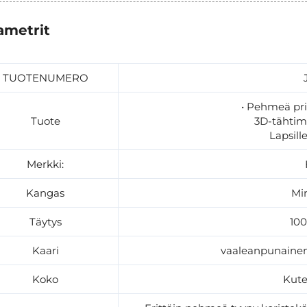
ametrit
TUOTENUMERO
• Pehmeä pri
Tuote
3D-tähtimi
Lapsill
Merkki:
Kangas
Mi
Täytys
100
Kaari
vaaleanpunainen
Koko
Kute