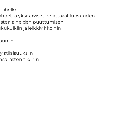
 iholle
ähdet ja yksisarviset herättävät luovuuden
allisten aineiden puuttumisen
kukulkiin ja leikkivihkoihin
äuniin
yistilaisuuksiin
nsa lasten tiloihin