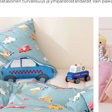
atasoinen turvallisuus ja ympäristöstandardit Vain paika