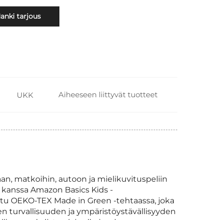
anki tarjous
Aiheeseen liittyvät tuotteet
UKK
an, matkoihin, autoon ja mielikuvituspeliin
en kanssa Amazon Basics Kids -
u OEKO-TEX Made in Green -tehtaassa, joka
lien turvallisuuden ja ympäristöystävällisyyden