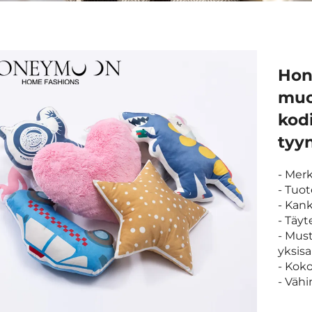
Hon
muo
kod
tyy
- Mer
- Tuo
- Kan
- Täyt
- Must
yksis
- Kok
- Väh