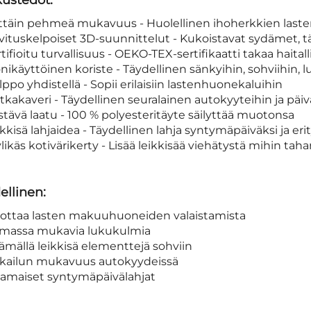
ustedot:
ittäin pehmeä mukavuus - Huolellinen ihoherkkien lasten
ituskelpoiset 3D-suunnittelut - Kukoistavat sydämet, t
tifioitu turvallisuus - OEKO-TEX-sertifikaatti takaa hait
ikäyttöinen koriste - Täydellinen sänkyihin, sohviihin, lu
ppo yhdistellä - Sopii erilaisiin lastenhuonekaluihin
kakaveri - Täydellinen seuralainen autokyyteihin ja päiv
tävä laatu - 100 % polyesteritäyte säilyttää muotonsa
kkisä lahjaidea - Täydellinen lahja syntymäpäiväksi ja erit
likäs kotivärikerty - Lisää leikkisää viehätystä mihin taha
ellinen:
hottaa lasten makuuhuoneiden valaistamista
omassa mukavia lukukulmia
äämällä leikkisä elementtejä sohviin
tkailun mukavuus autokyydeissä
ikamaiset syntymäpäivälahjat