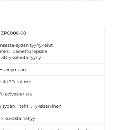
JZPC006-08
nsessa-sydan tyyny-lelut
nkki, painettu lapsille
e 3D-yksilöntä tyyny
Honeymoon
nkki 3D-tuloste
% polyesteristä
 sydän、tähti 、yksisarvinen
n kuvasta näkyy