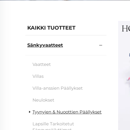
KAIKKI TUOTTEET
Sänkyvaatteet
Vaatteet
Villas
Villa-anssien Päällykset
Neulokset
Tyynyjen & Nuoottien Päällykset
Lapsille Tarkoitetut
Sängynsäilyttimet