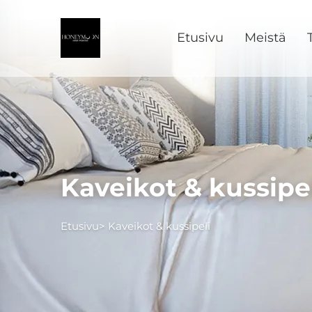
Etusivu
Meistä
Kaveikot & kussipe
Etusivu>
Kaveikot & kussipeli