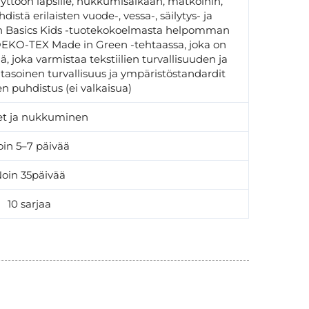
yttöön lapsille, nukkumisaikaan, matkoihin,
distä erilaisten vuode-, vessa-, säilytys- ja
n Basics Kids -tuotekokoelmasta helpomman
OEKO-TEX Made in Green -tehtaassa, joka on
ä, joka varmistaa tekstiilien turvallisuuden ja
tasoinen turvallisuus ja ympäristöstandardit
en puhdistus (ei valkaisua)
set ja nukkuminen
in 5–7 päivää
oin 35päivää
10 sarjaa