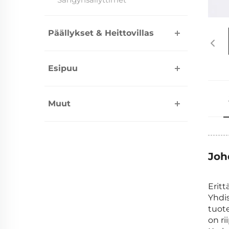
Päällykset & Heittovillas
Esipuu
Muut
Joh
Eritt
Yhdis
tuot
on ri