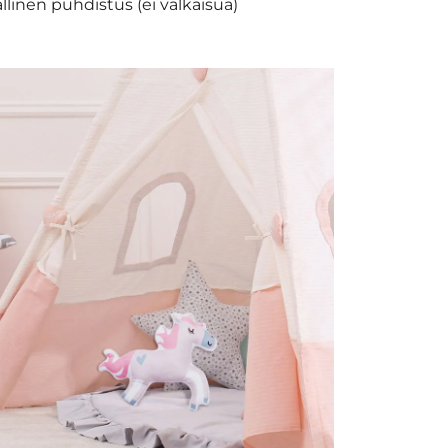
llinen puhdistus (ei valkaisua)