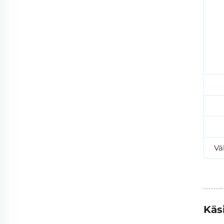
Vä
Käs