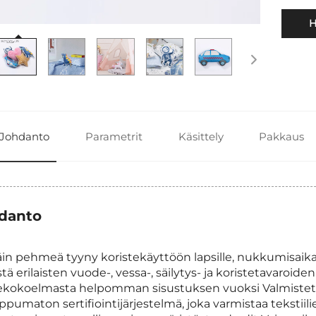
H
Johdanto
Parametrit
Käsittely
Pakkaus
danto
äin pehmeä tyyny koristekäyttöön lapsille, nukkumisaika
tä erilaisten vuode-, vessa-, säilytys- ja koristetavaroid
ekokoelmasta helpomman sisustuksen vuoksi Valmistett
ippumaton sertifiointijärjestelmä, joka varmistaa tekstii