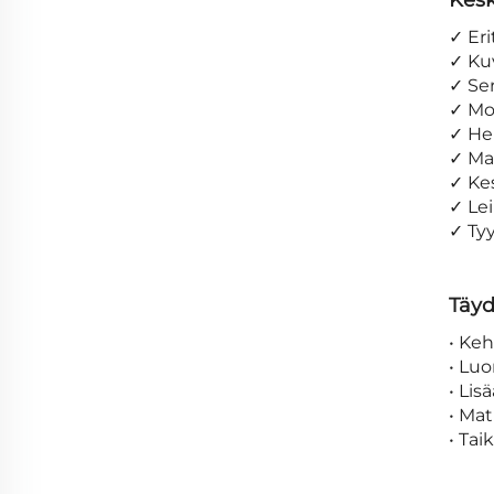
Kesk
✓ Er
✓ Kuv
✓ Ser
✓ Mon
✓ Hel
✓ Mat
✓ Kes
✓ Lei
✓ Tyy
Täyd
• Ke
• Lu
• Lis
• Ma
• Ta