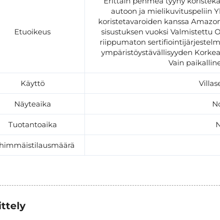
Erittäin pehmeä tyyny koristekä
autoon ja mielikuvituspeliin Yh
koristetavaroiden kanssa Amazo
Etuoikeus
sisustuksen vuoksi Valmistettu 
riippumaton sertifiointijärjestelm
ympäristöystävällisyyden Korkea
Vain paikallin
Käyttö
Villa
Näyteaika
No
Tuotantoaika
N
himmäistilausmäärä
ittely