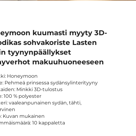
eymoon kuumasti myyty 3D-
dikas sohvakoriste Lasten
in tyynynpäällykset
nyverhot makuuhuoneeseen
kki: Honeymoon
te: Pehmeä prinsessa sydänsylinterityyny
kaiden: Minkki 3D-tulostus
e: 100 % polyester
eri: vaaleanpunainen sydän, tähti,
arvinen
o: Kuvan mukainen
immäismäärä: 10 kappaletta