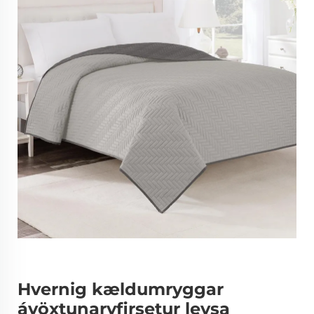
Hvernig kældumryggar
ávöxtunaryfirsetur leysa