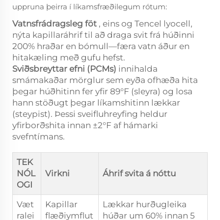
uppruna þeirra í líkamsfræðilegum rótum:
Vatnsfrádragsleg föt
, eins og Tencel lyocell,
nýta kapillaráhrif til að draga svit frá húðinni
200% hraðar en bómull—færa vatn áður en
hitakæling með gufu hefst.
Sviðsbreyttar efni (PCMs)
innihalda
smámakaðar mörglur sem eyða ofhæða hita
þegar húðhitinn fer yfir 89°F (sleyra) og losa
hann stöðugt þegar líkamshitinn lækkar
(steypist). Þessi sveifluhreyfing heldur
yfirborðshita innan ±2°F af hámarki
svefntímans.
TEK
NÓL
Virkni
Áhrif svita á nóttu
OGI
Væt
Kapillar
Lækkar hurðugleika
ralei
flæðiymflut
húðar um 60% innan 5