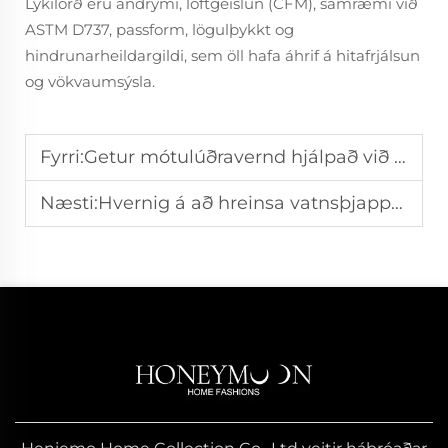
Lykilorð eru andrými, loftgeislun (CFM), samræmi við
ASTM D737, passform, lögulþykkt og
hindrunarheildargildi, sem öll hafa áhrif á hitafrjálsun
og vökvaumsýsla.
Fyrri:
Getur mótulúðravernd hjálpað við alergí gegn dúskdýrum?
Næsti:
Hvernig á að hreinsa vatnsþjappa máttressvarnir