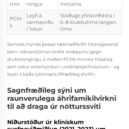
tinn
ningur
mínútna
Leyfi á
Stöðugt yfirborðshita í
PCM
varmaorðu
6–8 klukkutíma langan
s
/ losun
tíma
Samtals mynda þessar tækniaðferðir hitareglerandi
barri: vökvarstjórnun krefst andspyrnu gegn
drukkitengingu, á meðan PCMs minnka hitaálag
sem vekur svitamyndun í undirlækjarhlutanum – og
leysir á báða lykilmælis líffræðileg áhrifin.
Sagnfræðileg sýni um
raunverulega áhrifamikilvirkni
til að draga úr nótturssviti
Niðurstöður úr klinískum