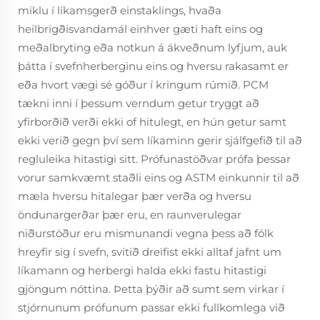
miklu í líkamsgerð einstaklings, hvaða
heilbrigðisvandamál einhver gæti haft eins og
meðalbryting eða notkun á ákveðnum lyfjum, auk
þátta í svefnherberginu eins og hversu rakasamt er
eða hvort vægi sé góður í kringum rúmið. PCM
tækni inni í þessum verndum getur tryggt að
yfirborðið verði ekki of hitulegt, en hún getur samt
ekki verið gegn því sem líkaminn gerir sjálfgefið til að
regluleika hitastigi sitt. Prófunastöðvar prófa þessar
vorur samkvæmt staðli eins og ASTM einkunnir til að
mæla hversu hitalegar þær verða og hversu
öndunargerðar þær eru, en raunverulegar
niðurstöður eru mismunandi vegna þess að fólk
hreyfir sig í svefn, svitið dreifist ekki alltaf jafnt um
líkamann og herbergi halda ekki fastu hitastigi
gjöngum nóttina. Þetta þýðir að sumt sem virkar í
stjórnunum prófunum passar ekki fullkomlega við