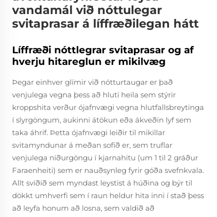
vandamál við nóttulegar
svitaprasar á líffræðilegan hátt
Líffræði nóttlegrar svitaprasar og af
hverju hitareglun er mikilvæg
Þegar einhver glímir við nótturtaugar er það
venjulega vegna þess að hluti heila sem stýrir
kroppshita verður ójafnvægi vegna hlutfallsbreytinga
í slyrgöngum, aukinni átökun eða ákveðin lyf sem
taka áhrif. Þetta ójafnvægi leiðir til mikillar
svitamyndunar á meðan sofið er, sem truflar
venjulega niðurgöngu í kjarnahitu (um 1 til 2 gráður
Faraenheiti) sem er nauðsynleg fyrir góða svefnkvala.
Allt sviðið sem myndast leystist á húðina og býr til
dökkt umhverfi sem í raun heldur hita inni í stað þess
að leyfa honum að losna, sem valdið að