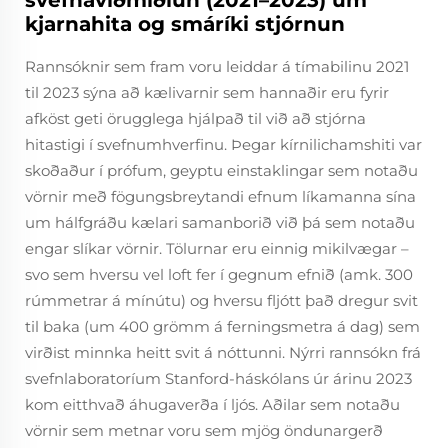
svefnaviðmiðlun (2021–2023) um
kjarnahita og smáríki stjórnun
Rannsóknir sem fram voru leiddar á tímabilinu 2021
til 2023 sýna að kælivarnir sem hannaðir eru fyrir
afköst geti örugglega hjálpað til við að stjórna
hitastigi í svefnumhverfinu. Þegar kírnilichamshiti var
skoðaður í prófum, geyptu einstaklingar sem notaðu
vörnir með fögungsbreytandi efnum líkamanna sína
um hálfgráðu kælari samanborið við þá sem notaðu
engar slíkar vörnir. Tölurnar eru einnig mikilvægar –
svo sem hversu vel loft fer í gegnum efnið (amk. 300
rúmmetrar á mínútu) og hversu fljótt það dregur svit
til baka (um 400 grömm á ferningsmetra á dag) sem
virðist minnka heitt svit á nóttunni. Nýrri rannsókn frá
svefnlaboratoríum Stanford-háskólans úr árinu 2023
kom eitthvað áhugaverða í ljós. Aðilar sem notaðu
vörnir sem metnar voru sem mjög öndunargerð