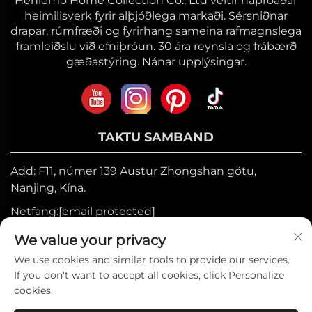
Heniemo Home Collection Co., Ltd veitir háþróaðar
heimilisverk fyrir alþjóðlega markaði. Sérsniðnar
drapar, rúmfræði og fyrirhang sameina rafmagnslega
framleiðslu við efniþróun. 30 ára reynsla og frábærð
gæðastýring. Nánar upplýsingar.
TAKTU SAMBAND
Add: F11, númer 139 Austur Zhongshan götu,
Nanjing, Kína.
Netfang:
[email protected]
Farsími:
+86-17327710449
We value your privacy
Sími:
+86-025-84573776
We use cookies and similar tools to provide our services.
If you don't want to accept all cookies, click Personalize
cookies.
Höfundarréttur © 2025 hjá Heniemo Home