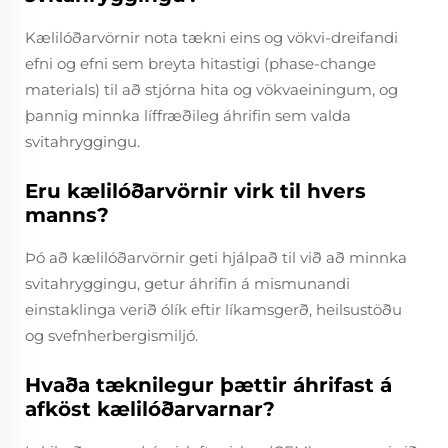
Kælilóðarvörnir nota tækni eins og vökvi-dreifandi
efni og efni sem breyta hitastigi (phase-change
materials) til að stjórna hita og vökvaeiningum, og
þannig minnka líffræðileg áhrifin sem valda
svitahryggingu.
Eru kælilóðarvörnir virk til hvers
manns?
Þó að kælilóðarvörnir geti hjálpað til við að minnka
svitahryggingu, getur áhrifin á mismunandi
einstaklinga verið ólík eftir líkamsgerð, heilsustöðu
og svefnherbergismiljó.
Hvaða tæknilegur þættir áhrifast á
afköst kælilóðarvarnar?