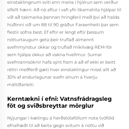
einstaklingnum sviti enn meira í hjólrun sem verður
sífellt hærri. Að ná aftur í vafi yfir líkamshita hjálpar til
við að takmarka þennan hringferil með því að halda
húðinni við um 88 til 90 gráður Faraenheiti þar sem
flestir sofna best. Ef eftir er lengt eftir þessum
nótturtaugum geta þeir truflað almennt
svefnmynstur okkar og truflað mikilvæg REM-för
sem hjálpa okkur að vakna hvellmur. Sumar
svefnrannsóknir hafa sýnt fram á að ef ekki er beitt
réttri meðferð gæti hver einstaklingur misst allt að
30% af endurlagunar svefn sínum á hverju
máltíðarleiti.
Kerntækni í efni: Vatnsfrádragsleg
föt og sviðsbreyttar mörglur
Nýjungar í kælingu á herðstólaföllum nota tvöföld
efnafræði til að beita gegn svitum á nóttu við