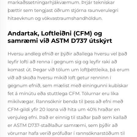
markaðssetningarhjákvæmum. Þrjár teknískar
þættir sem tengjast öðrum stjórna raunverulegri
hitaevknun og vökvastraumshandhöldun.
Andartak, Loftleiðni (CFM) og
samræmi við ASTM D737 útskýrt
Hversu andleg efnið er þýðir aðallega hversu vel það
leyfir lofti að renna í gegnum sig og leyfir raki að
komast út. Þegar við tölum um loftþéttleika, þá erum
við að skoða hversu mikið loft getur renninn í
gegnum efnið, sem mælist með einingunni kubískar
fet á mínútu eða stuttlega CFM. Tölurnar eru líka
mikilvægar. Rannsóknir benda til þess að efni með
CFM-gildi yfir 20 losna við hita um 40% hraðar en
venjuleg efni. Það er einnig til staðar það sem kallað
er ASTM D737-staðlaður samræmi, sem þýðir að
vörurnar hafa verið prófuðar í rannsóknarstöðum til