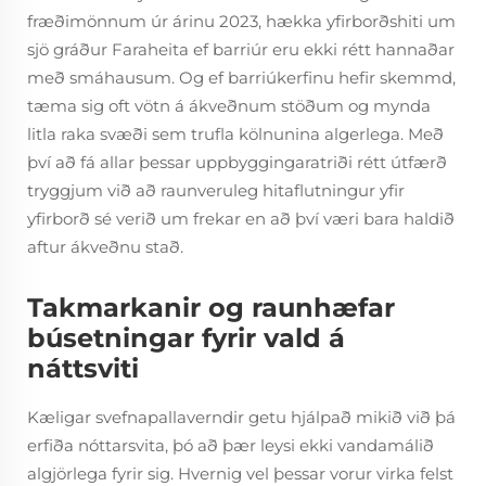
fræðimönnum úr árinu 2023, hækka yfirborðshiti um
sjö gráður Faraheita ef barriúr eru ekki rétt hannaðar
með smáhausum. Og ef barriúkerfinu hefir skemmd,
tæma sig oft vötn á ákveðnum stöðum og mynda
litla raka svæði sem trufla kölnunina algerlega. Með
því að fá allar þessar uppbyggingaratriði rétt útfærð
tryggjum við að raunveruleg hitaflutningur yfir
yfirborð sé verið um frekar en að því væri bara haldið
aftur ákveðnu stað.
Takmarkanir og raunhæfar
búsetningar fyrir vald á
náttsviti
Kæligar svefnapallaverndir getu hjálpað mikið við þá
erfiða nóttarsvita, þó að þær leysi ekki vandamálið
algjörlega fyrir sig. Hvernig vel þessar vorur virka felst