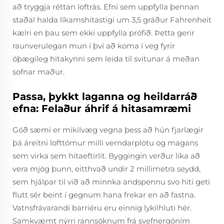
að tryggja réttan loftrás. Efni sem uppfylla þennan
staðal halda líkamshitastigi um 3,5 gráður Fahrenheit
kælri en þau sem ekki uppfylla prófið. Þetta gerir
raunverulegan mun í því að koma í veg fyrir
óþægileg hitakynni sem leida til svitunar á meðan
sofnar maður.
Passa, þykkt laganna og heildarráð
efna: Felaður áhrif á hitasamræmi
Góð sæmi er mikilvæg vegna þess að hún fjarlægir
þá áreitni lofttómur milli verndarplötu og magans
sem virka sem hitaeftirlit. Byggingin verður líka að
vera mjög þunn, eitthvað undir 2 millimetra seydd,
sem hjálpar til við að minnka andspennu svo hiti geti
flutt sér beint í gegnum hana frekar en að fastna.
Vatnsfrávarandi barriéru eru einnig lykilhluti hér.
Samkvæmt nýrri rannsóknum frá svefnergóním