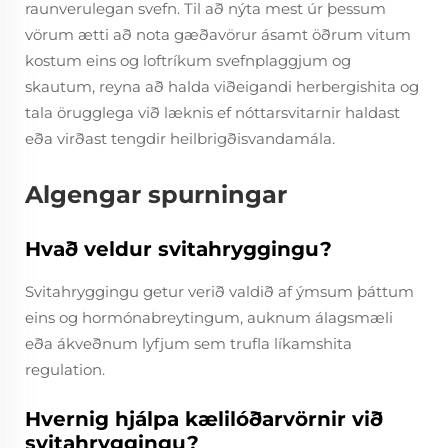
raunverulegan svefn. Til að nýta mest úr þessum
vörum ætti að nota gæðavörur ásamt öðrum vitum
kostum eins og loftríkum svefnplaggjum og
skautum, reyna að halda viðeigandi herbergishita og
tala örugglega við læknis ef nóttarsvitarnir haldast
eða virðast tengdir heilbrigðisvandamála.
Algengar spurningar
Hvað veldur svitahryggingu?
Svitahryggingu getur verið valdið af ýmsum þáttum
eins og hormónabreytingum, auknum álagsmæli
eða ákveðnum lyfjum sem trufla líkamshita
regulation.
Hvernig hjálpa kælilóðarvörnir við
svitahryggingu?