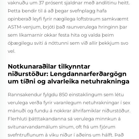
vaknuðu um 37 prósent sjaldnar með andlitinu heitt.
Þetta bendir til á að þegar svefnplagg hafa
opinberað leyfi fyrir nægilega loftstraum samkvæmt
ASTM-venjum, brjóti það raunverulega hringinn þar
sem líkamarnir okkar festa hita og valda þeim
óþægilegu sviti á nóttunni sem við allir þekkjum svo
vel.
Notkunaraðilar tilkynntar
niðurstöður: Lengdannarferðargögn
um tíðni og alvarleika netuhrakninga
Rannsakendur fylgdu 850 einstaklingum sem létu
verulega verða fyrir varanlegum netuhrakningar í sex
mánuði og fundu á nokkrar áhrifamiklar niðurstöður.
Flerhluti þátttakandanna sá verulega minnkun á
svitunarvandamálum sínum, oft frá um fjórum
svefntruflunum á viku niður í aðeins um hálft. Það