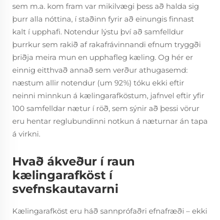
sem m.a. kom fram var mikilvægi þess að halda sig
þurr alla nóttina, í staðinn fyrir að einungis finnast
kalt í upphafi. Notendur lýstu því að samfelldur
þurrkur sem rakið af rakafrávinnandi efnum tryggði
þriðja meira mun en upphafleg kæling. Og hér er
einnig eitthvað annað sem verður athugasemd:
næstum allir notendur (um 92%) tóku ekki eftir
neinni minnkun á kælingarafköstum, jafnvel eftir yfir
100 samfelldar nætur í röð, sem sýnir að þessi vörur
eru hentar reglubundinni notkun á næturnar án tapa
á virkni.
Hvað ákveður í raun
kælingarafköst í
svefnskautavarni
Kælingarafköst eru háð sannprófaðri efnafræði – ekki