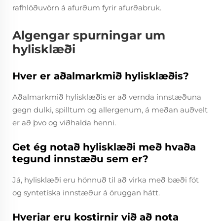
rafhlöðuvörn á afurðum fyrir afurðabruk.
Algengar spurningar um
hylisklæði
Hver er aðalmarkmið hylisklæðis?
Aðalmarkmið hylisklæðis er að vernda innstæðuna
gegn dulki, spilltum og allergenum, á meðan auðvelt
er að þvo og viðhalda henni.
Get ég notað hylisklæði með hvaða
tegund innstæðu sem er?
Já, hylisklæði eru hönnuð til að virka með bæði föt
og syntetíska innstæður á öruggan hátt.
Hverjar eru kostirnir við að nota