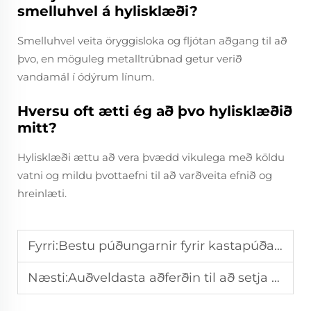
smelluhvel á hylisklæði?
Smelluhvel veita öryggisloka og fljótan aðgang til að
þvo, en möguleg metalltrúbnad getur verið
vandamál í ódýrum línum.
Hversu oft ætti ég að þvo hylisklæðið
mitt?
Hylisklæði ættu að vera þvædd vikulega með köldu
vatni og mildu þvottaefni til að varðveita efnið og
hreinlæti.
Fyrri:
Bestu púðungarnir fyrir kastapúða: Þjá vs. Gervigögn
Næsti:
Auðveldasta aðferðin til að setja þekjufellingu á sjálfur