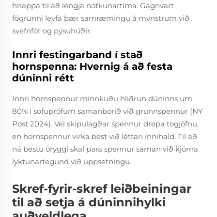
hnappa til að lengja notkunartíma. Gagnvart
fögrunni leyfa þær samræmingu á mynstrum við
svefnföt og pýsuhúðir.
Innri festingarband í stað
hornspenna: Hvernig á að festa
dúninni rétt
Innri hornspennur minnkuðu hliðrun dúninns um
80% í sofuprófum samanborið við grunnspennur (NY
Post 2024). Vel skipulagðar spennur drepa togjöfnu,
en hornspennur virka best við léttari innihald. Til að
ná bestu öryggi skal para spennur saman við kjörna
lyktunartegund við uppsetningu.
Skref-fyrir-skref leiðbeiningar
til að setja á dúninnihylki
auðveldlega