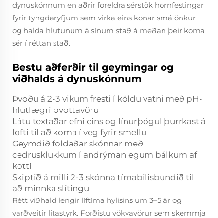
dynuskónnum en aðrir foreldra sérstök hornfestingar
fyrir tyngdaryfjum sem virka eins konar smá önkur
og halda hlutunum á sínum stað á meðan þeir koma
sér í réttan stað.
Bestu aðferðir til geymingar og
viðhalds á dynuskónnum
Þvoðu á 2-3 vikum fresti í köldu vatni með pH-
hlutlægri þvottavöru
Látu textaðar efni eins og línurþögul þurrkast á
lofti til að koma í veg fyrir smellu
Geymdið foldaðar skónnar með
cedrusklukkum í andrýmanlegum bálkum af
kotti
Skiptið á milli 2-3 skónna tímabilisbundið til
að minnka slítingu
Rétt viðhald lengir líftíma hylisins um 3–5 ár og
varðveitir litastyrk. Forðistu vökvavörur sem skemmja