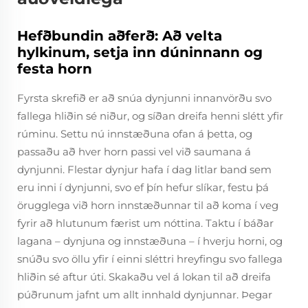
Hefðbundin aðferð: Að velta
hylkinum, setja inn dúninnann og
festa horn
Fyrsta skrefið er að snúa dynjunni innanvörðu svo
fallega hliðin sé niður, og síðan dreifa henni slétt yfir
rúminu. Settu nú innstæðuna ofan á þetta, og
passaðu að hver horn passi vel við saumana á
dynjunni. Flestar dynjur hafa í dag litlar band sem
eru inni í dynjunni, svo ef þín hefur slíkar, festu þá
örugglega við horn innstæðunnar til að koma í veg
fyrir að hlutunum færist um nóttina. Taktu í báðar
lagana – dynjuna og innstæðuna – í hverju horni, og
snúðu svo öllu yfir í einni sléttri hreyfingu svo fallega
hliðin sé aftur úti. Skakaðu vel á lokan til að dreifa
púðrunum jafnt um allt innhald dynjunnar. Þegar