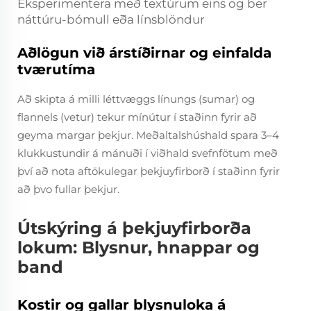
Eksperimentera með textúrum eins og ber
náttúru-bómull eða línsblöndur
Aðlögun við árstíðirnar og einfalda
tværutíma
Að skipta á milli léttvæggs línungs (sumar) og
flannels (vetur) tekur mínútur í staðinn fyrir að
geyma margar þekjur. Meðaltalshúshald spara 3–4
klukkustundir á mánuði í viðhald svefnfötum með
því að nota aftökulegar þekjuyfirborð í staðinn fyrir
að þvo fullar þekjur.
Útskýring á þekjuyfirborða
lokum: Blysnur, hnappar og
band
Kostir og gallar blysnuloka á