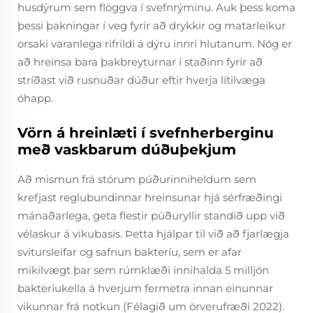
husdýrum sem flöggva í svefnrýminu. Auk þess koma
þessi þakningar í veg fyrir að drykkir og matarleikur
orsaki varanlega rifrildi á dýru innri hlutanum. Nóg er
að hreinsa bara þakbreyturnar í staðinn fyrir að
stríðast við rusnuðar dúður eftir hverja lítilvæga
óhapp.
Vörn á hreinlæti í svefnherberginu
með vaskbarum dúðuþekjum
Að mismun frá stórum púðurinniheldum sem
krefjast reglubundinnar hreinsunar hjá sérfræðingi
mánaðarlega, geta flestir púðuryllir standið upp við
vélaskur á vikubasis. Þetta hjálpar til við að fjarlægja
svitursleifar og safnun bakteríu, sem er afar
mikilvægt þar sem rúmklæði innihalda 5 milljón
bakteríukella á hverjum fermetra innan einunnar
vikunnar frá notkun (Félagið um örverufræði 2022).