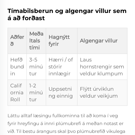
Tímabilsberun og algengar villur sem
á að forðast
Meða
Aðfer
Hagnýtt
ltals
Algengar villur
ð
fyrir
tími
Hefð
3-5
Hærri / of
Laus
bund
mínú
stórir
hornstrengir sem
in
tur
innlægir
veldur klumpum
Calif
1-2
Uppsetni
Flýtt úrviklun
ornia
mínú
ng einnig
veldur veikjum
Roll
tur
Láttu alltaf læsingu fullkominna til að koma í veg
fyrir hreyfingu á innri plúmubrefi á meðan notast er
við. Til bestu árangurs skal þvo plúmubrefið vikulega