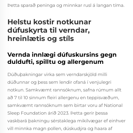
Þetta sparað peninga og minnkar rusl á langan tíma.
Helstu kostir notkunar
dúfuskyrta til verndar,
hreinlætis og stíls
Vernda innlægi dúfuskursins gegn
duldufti, spilltu og allergenum
Dúðuþakningar virka sem verndarskjöld milli
dúðunnar og þess sem lendir ofaná í venjulegri
notkun. Samkvæmt rannsóknum, safna rúmum allt
að 7 til 10 sinnum fleiri allergenu en teppisvæðum,
samkvæmt rannsóknum sem birtar voru af National
Sleep Foundation árið 2023. Þetta gerir þessa
vaskbará þakningu sérstaklega mikilvægar ef einhver
vill minnka magn pollen, dúskudýra og haara af