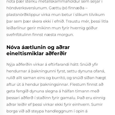
nota þær sterku metallskammaholdur sem seljar í
höndverksverslunum. Gættu þó fínnæða –
plastsnörðklippur virka mun betur í slíkum tilvikum
þar sem þær skera ekki í efnið. Traustu mér, þessi litla
leiðarlínur gerir mikinn mun fyrir hvernig góður
svefnfötulinn finnst næsta morgun.
Nóva áætlunin og aðrar
eineltismiklar aðferðir
Nýja aðferðin virkar á eftirfarandi hátt: Snúið yfir
hendurnar á þakningunni fyrst, settu dynuna ofaná,
rulið allt saman eins og burrító, og snúið síðan hægt
aftur út á hendur þakningsinnar. Flestum finnst að
geta fengið dynuna slegna á hálfan tímann með
þessari aðferð í staðinn fyrir gamalu. Það eru einnig
aðrar leiðir ef þessi virkar ekki fyrir einhvern. Sumir
borga við að steypa handleggnum í opin á