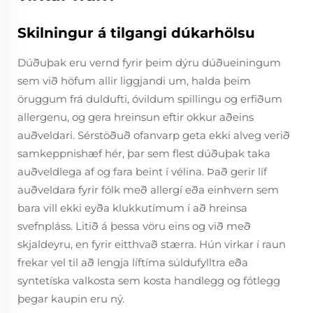
Skilningur á tilgangi dúkarhölsu
Dúðuþak eru vernd fyrir þeim dýru dúðueiningum
sem við höfum allir liggjandi um, halda þeim
öruggum frá duldufti, óvildum spillingu og erfiðum
allergenu, og gera hreinsun eftir okkur aðeins
auðveldari. Sérstöðuð ofanvarp geta ekki alveg verið
samkeppnishæf hér, þar sem flest dúðuþak taka
auðveldlega af og fara beint í vélina. Það gerir líf
auðveldara fyrir fólk með allergí eða einhvern sem
bara vill ekki eyða klukkutímum í að hreinsa
svefnpláss. Litið á þessa vöru eins og við með
skjaldeyru, en fyrir eitthvað stærra. Hún virkar í raun
frekar vel til að lengja líftíma súldufylltra eða
syntetíska valkosta sem kosta handlegg og fótlegg
þegar kaupin eru ný.