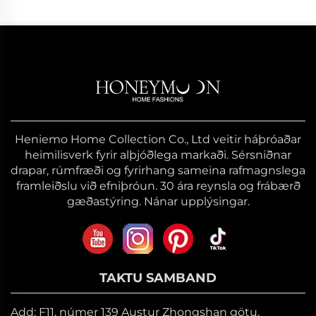
Heniemo Home Collection Co., Ltd veitir háþróaðar
heimilisverk fyrir alþjóðlega markaði. Sérsniðnar
drapar, rúmfræði og fyrirhang sameina rafmagnslega
framleiðslu við efniþróun. 30 ára reynsla og frábærð
gæðastýring. Nánar upplýsingar.
TAKTU SAMBAND
Add: F11, númer 139 Austur Zhongshan götu,