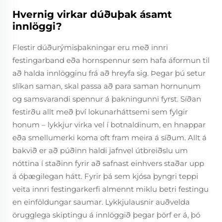
Hvernig virkar dúðuþak ásamt
innlöggi?
Flestir dúðurýmisþakningar eru með innri
festingarband eða hornspennur sem hafa áformun til
að halda innlögginu frá að hreyfa sig. Þegar þú setur
slíkan saman, skal passa að para saman hornunum
og samsvarandi spennur á þakningunni fyrst. Síðan
festirðu allt með því lokunarháttsemi sem fylgir
honum – lykkjur virka vel í botnaldinum, en hnappar
eða smellumerki koma oft fram meira á síðum. Allt á
bakvið er að púðinn haldi jafnvel útbreiðslu um
nóttina í staðinn fyrir að safnast einhvers staðar upp
á óþægilegan hátt. Fyrir þá sem kjósa þyngri teppi
veita innri festingarkerfi almennt miklu betri festingu
en einföldungar saumar. Lykkjulausnir auðvelda
örugglega skiptingu á innlöggið þegar þörf er á, þó