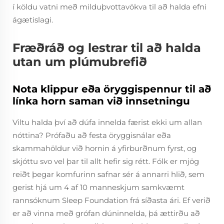
í köldu vatni með milduþvottavökva til að halda efni
ágætislagi.
Fræðráð og lestrar til að halda
utan um plúmubrefið
Nota klippur eða öryggispennur til að
línka horn saman við innsetningu
Viltu halda því að dúfa innelda færist ekki um allan
nóttina? Prófaðu að festa öryggisnálar eða
skammahöldur við hornin á yfirburðnum fyrst, og
skjóttu svo vel þar til allt hefir sig rétt. Fólk er mjög
reiðt þegar komfurinn safnar sér á annarri hlið, sem
gerist hjá um 4 af 10 manneskjum samkvæmt
rannsóknum Sleep Foundation frá síðasta ári. Ef verið
er að vinna með grófan dúninnelda, þá ættirðu að