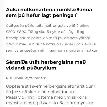
Auka notkunartíma rúmklæðanna
sem þú hefur lagt peninga í
Góðgæða púður eða fjöðrur geta verið á bilinu
$200–$800. Tíðug skurð eykur af loftgildi og
hitaeigindum þeirra, en með því að nota yfirhöl
gægur maður niður á notkun skurðar um 70–80%,
sem varar gæðum efni í gegnum mörg ár af notkun.
Sérsníða útlit herbergisins með
víxlandi púðuryllum
Púðuryllir leyfa þér að:
Uppfæra stíl svefnherbergsins eftir árstíðum
án þess að skipta út inniheldunum
Passa við inngripstema með ýmiss konar
mynstur eins og fiskaþak eða blómmynstur