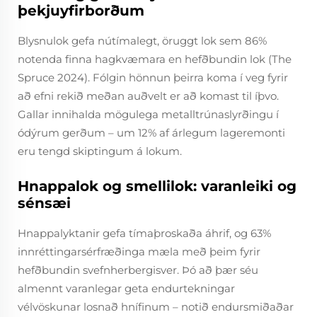
þekjuyfirborðum
Blysnulok gefa nútímalegt, öruggt lok sem 86%
notenda finna hagkvæmara en hefðbundin lok (The
Spruce 2024). Fólgin hönnun þeirra koma í veg fyrir
að efni rekið meðan auðvelt er að komast til íþvo.
Gallar innihalda mögulega metalltrúnaslyrðingu í
ódýrum gerðum – um 12% af árlegum lageremonti
eru tengd skiptingum á lokum.
Hnappalok og smellilok: varanleiki og
sénsæi
Hnappalyktanir gefa tímaþroskaða áhrif, og 63%
innréttingarsérfræðinga mæla með þeim fyrir
hefðbundin svefnherbergisver. Þó að þær séu
almennt varanlegar geta endurtekningar
vélvöskunar losnað hnífinum – notið endursmiðaðar