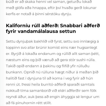
búið er að skaka henni vel saman, geturðu lokað
með glófa eða hnappa, eftir því hvaða gerð lokunar
kerfis er notað á þinni sérstöku dynju.
Kaliforníu rúll aðferð: Snabbari aðferð
fyrir vandamálalausa settun
Settu dynjuþak bakhlið við fyrst, settu svo innlægig á
toppinn svo allar brúnir komist eins nær hugsanlegt
er. Byrjið á lokaða endanum og rúllið allt saman þétt,
næstum eins og þið væruð að gera stór sushi-rúlla.
Takið opið endann á þakinu og flifið yfir rúlluðu
bunkann. Opnið nú rúlluna hægt niður á meðan þið
halitið fast í dynjuna til að koma í veg fyrir að hún
renni út. Þessi heila burritó-aðferð sparaði samtals
nokkuð tíma samanborið við eldri aðferðir sem fólk
reyndi áður, auk þess að engin áhyggja sé lengur um
að fá pínuhornin rétt stillt.