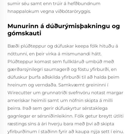
sumir séu samt enn trúir á hefðbundnum
hnappalokum vegna viðbótaröryggis.
Munurinn á dúðurýmisþakningu og
gómskauti
Bæði plúðteppur og dúfuskar keepa fólk hituðu á
nóttunni, en þeir virka á mismunandi hátt.
Plúðteppur komast sem fullkláruð umbúð með
gærðarsýnilegri saumagerð og föstu yfirburði, en
dúfuskur þurfa aðskilda yfirburði til að halda þeim
hreinum og verndaða. Samkvæmt greininni í
Wirecutter um grunnatriði svefnvöru notast margar
amerískar heimili samt um nöfnin skipta á milli
þeirra. Það sem gerir dúfuskyrtur sérstaklega
gagnlegar er sérsniðinleikinn. Fólk getur breytt útliti
ræstings síns á ári hverju bara með því að skipta
yfirburðinum í staðinn fyrir að kaupa nýja sett í einu.