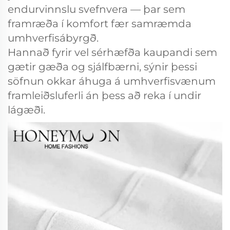
endurvinnslu svefnvera — þar sem
framræða í komfort fær samræmda
umhverfisábyrgð.
Hannað fyrir vel sérhæfða kaupandi sem
gætir gæða og sjálfbærni, sýnir þessi
söfnun okkar áhuga á umhverfisvænum
framleiðsluferli án þess að reka í undir
lágæði.