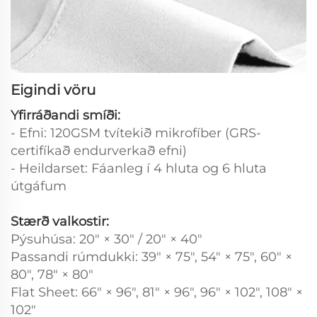
Eigindi vöru
Yfirráðandi smíði:
- Efni: 120GSM tvítekið mikrofíber (GRS-
certifíkað endurverkað efni)
- Heildarset: Fáanleg í 4 hluta og 6 hluta
útgáfum
Stærð valkostir:
Pýsuhúsa: 20" × 30" / 20" × 40"
Passandi rúmdukki: 39" × 75", 54" × 75", 60" ×
80", 78" × 80"
Flat Sheet: 66" × 96", 81" × 96", 96" × 102", 108" ×
102"