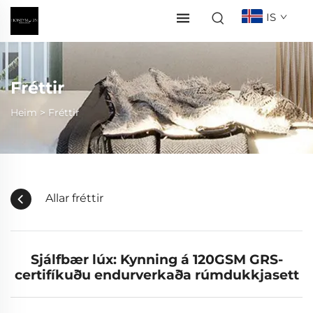
IS
Fréttir
Heim >
Fréttir
Allar fréttir
Sjálfbær lúx: Kynning á 120GSM GRS-
certifíkuðu endurverkaða rúmdukkjasett