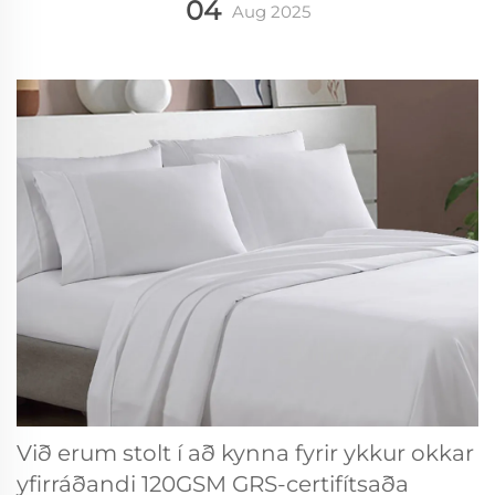
04
Aug
2025
Við erum stolt í að kynna fyrir ykkur okkar
yfirráðandi 120GSM GRS-certifítsaða