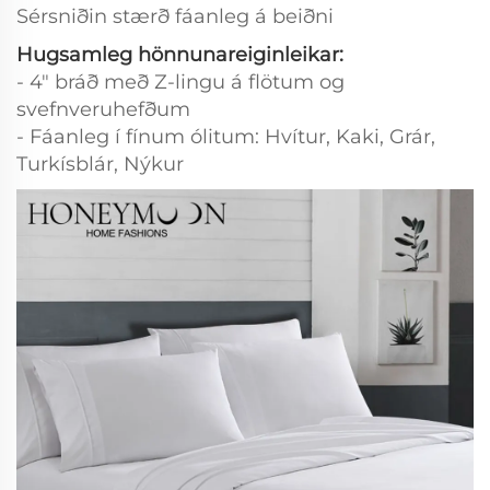
Sérsniðin stærð fáanleg á beiðni
Hugsamleg hönnunareiginleikar:
- 4" bráð með Z-lingu á flötum og
svefnveruhefðum
- Fáanleg í fínum ólitum: Hvítur, Kaki, Grár,
Turkísblár, Nýkur