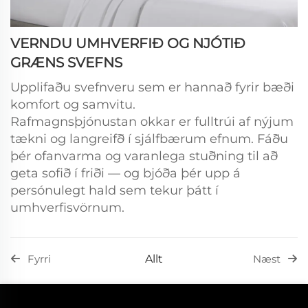
VERNDU UMHVERFIÐ OG NJÓTIÐ
GRÆNS SVEFNS
Upplifaðu svefnveru sem er hannað fyrir bæði
komfort og samvitu.
Rafmagnsþjónustan okkar er fulltrúi af nýjum
tækni og langreifð í sjálfbærum efnum. Fáðu
þér ofanvarma og varanlega stuðning til að
geta sofið í friði — og bjóða þér upp á
persónulegt hald sem tekur þátt í
umhverfisvörnum.
Allt
Fyrri
Næst