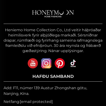
Heniemo Home Collection Co., Ltd veitir háþróaðar
heimilisverk fyrir alþjóðlega markaði. Sérsniðnar
drapar, rúmfræði og fyrirhang sameina rafmagnslega
framleiðslu við efniþróun. 30 ára reynsla og frábærð
gæðastýring. Nánar upplýsingar.
HAFÐU SAMBAND
Add: F11, númer 139 Austur Zhongshan götu,
Nanjing, Kína.
Netfang:
[email protected]