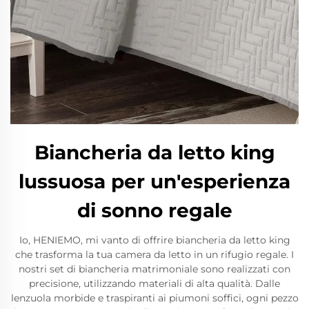
Biancheria da letto king
lussuosa per un'esperienza
di sonno regale
Io, HENIEMO, mi vanto di offrire biancheria da letto king
che trasforma la tua camera da letto in un rifugio regale. I
nostri set di biancheria matrimoniale sono realizzati con
precisione, utilizzando materiali di alta qualità. Dalle
lenzuola morbide e traspiranti ai piumoni soffici, ogni pezzo