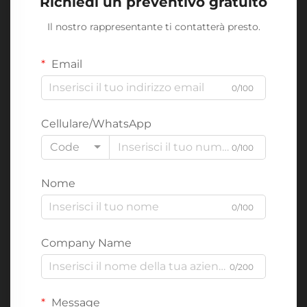
Richiedi un preventivo gratuito
Il nostro rappresentante ti contatterà presto.
Email
0/100
Cellulare/WhatsApp
Code
0/100
Nome
0/100
Company Name
0/200
Message