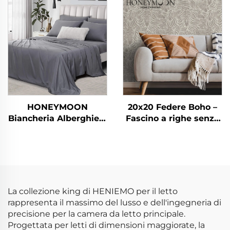
da letto
reversibile per camera
da letto
HONEYMOON
20x20 Federe Boho –
Biancheria Alberghiera
Fascino a righe senza
Lavabile in Lavatrice
tempo per ogni
300T 100% Bambù in
ambiente
Seta 4pz Rinfrescante
Morbida come Seta,
Misura Queen
La collezione king di HENIEMO per il letto
rappresenta il massimo del lusso e dell'ingegneria di
precisione per la camera da letto principale.
Progettata per letti di dimensioni maggiorate, la