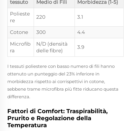
tessuto
Medio di Fili
Morbidezza (1-5)
Polieste
220
3.1
re
Cotone
300
4.4
Microfib
N/D (densità
3.9
ra
delle fibre)
I tessuti poliestere con basso numero di fili hanno
ottenuto un punteggio del 23% inferiore in
morbidezza rispetto ai corrispettivi in cotone,
sebbene trame microfibra più fitte riducano questa
differenza.
Fattori di Comfort: Traspirabilità,
Prurito e Regolazione della
Temperatura