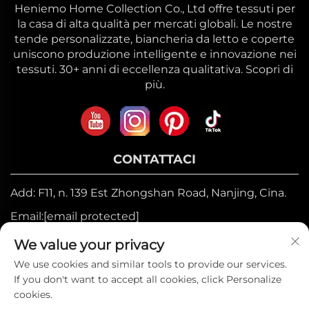
Heniemo Home Collection Co., Ltd offre tessuti per
la casa di alta qualità per mercati globali. Le nostre
tende personalizzate, biancheria da letto e coperte
uniscono produzione intelligente e innovazione nei
tessuti. 30+ anni di eccellenza qualitativa. Scopri di
più.
CONTATTACI
Add: F11, n. 139 Est Zhongshan Road, Nanjing, Cina.
Email:
[email protected]
Mobile:
+86-17327710449
We value your privacy
Tel:
+86-025-84573776
We use cookies and similar tools to provide our services.
If you don't want to accept all cookies, click Personalize
cookies.