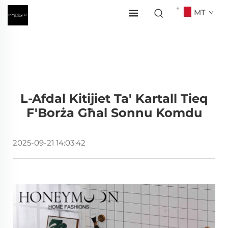
MT
L-Afdal Kitijiet Ta' Kartall Tieq
F'Borża Għal Sonnu Komdu
2025-09-21 14:03:42