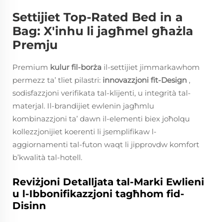
Settijiet Top-Rated Bed in a
Bag: X'inhu li jagħmel għażla
Premju
Premium
kulur fil-borża
il-settijiet jimmarkawhom
permezz ta’ tliet pilastri:
innovazzjoni fit-Design
,
sodisfazzjoni verifikata tal-klijenti, u integrità tal-
materjal. Il-brandijiet ewlenin jagħmlu
kombinazzjoni ta’ dawn il-elementi biex joħolqu
kollezzjonijiet koerenti li jsemplifikaw l-
aggiornamenti tal-futon waqt li jipprovdw komfort
b’kwalità tal-hotell.
Reviżjoni Detalljata tal-Marki Ewlieni
u l-Ibbonifikazzjoni tagħhom fid-
Disinn