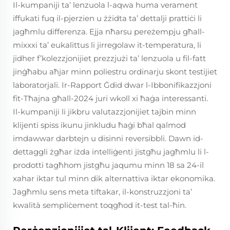
Il-kumpaniji ta’ lenzuola l-aqwa huma verament
iffukati fuq il-pjerzien u żżidta ta’ dettalji prattiċi li
jagħmlu differenza. Ejja nħarsu pereżempju għall-
mixxxi ta’ eukalittus li jirregolaw it-temperatura, li
jidher f’kolezzjonijiet prezzjużi ta’ lenzuola u fil-fatt
jinġħabu aħjar minn poliestru ordinarju skont testijiet
laboratorjali. Ir-Rapport Ġdid dwar l-Ibbonifikazzjoni
fit-Tħajna għall-2024 juri wkoll xi ħaġa interessanti.
Il-kumpaniji li jikbru valutazzjonijiet tajbin minn
klijenti spiss ikunu jinkludu ħaġi bħal qalmod
imdawwar darbtejn u disinni reversibbli. Dawn id-
dettaggli żgħar iżda intelliġenti jistgħu jagħmlu li l-
prodotti tagħhom jistgħu jaqumu minn 18 sa 24-il
xahar iktar tul minn dik alternattiva iktar ekonomika.
Jagħmlu sens meta tiftakar, il-konstruzzjoni ta’
kwalità sempliċement toqgħod it-test tal-ħin.