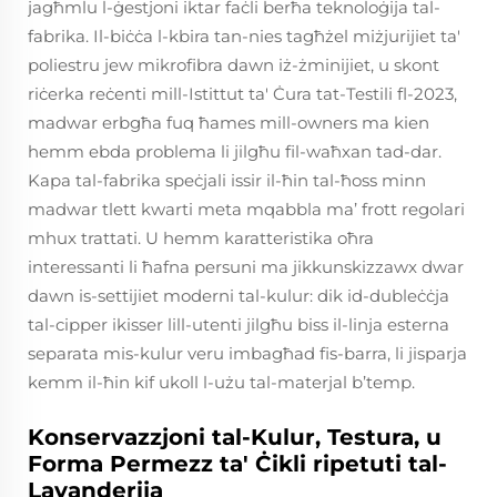
jagħmlu l-ġestjoni iktar faċli berħa teknoloġija tal-
fabrika. Il-biċċa l-kbira tan-nies tagħżel miżjurijiet ta'
poliestru jew mikrofibra dawn iż-żminijiet, u skont
riċerka reċenti mill-Istittut ta' Ċura tat-Testili fl-2023,
madwar erbgħa fuq ħames mill-owners ma kien
hemm ebda problema li jilgħu fil-waħxan tad-dar.
Kapa tal-fabrika speċjali issir il-ħin tal-ħoss minn
madwar tlett kwarti meta mqabbla ma’ frott regolari
mhux trattati. U hemm karatteristika oħra
interessanti li ħafna persuni ma jikkunskizzawx dwar
dawn is-settijiet moderni tal-kulur: dik id-dubleċċja
tal-cipper ikisser lill-utenti jilgħu biss il-linja esterna
separata mis-kulur veru imbagħad fis-barra, li jisparja
kemm il-ħin kif ukoll l-użu tal-materjal b’temp.
Konservazzjoni tal-Kulur, Testura, u
Forma Permezz ta' Ċikli ripetuti tal-
Lavanderija