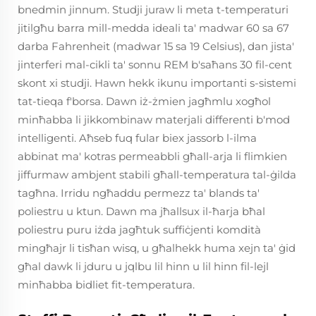
bnedmin jinnum. Studji juraw li meta t-temperaturi
jitilgħu barra mill-medda ideali ta' madwar 60 sa 67
darba Fahrenheit (madwar 15 sa 19 Celsius), dan jista'
jinterferi mal-cikli ta' sonnu REM b'saħans 30 fil-cent
skont xi studji. Hawn hekk ikunu importanti s-sistemi
tat-tieqa f'borsa. Dawn iż-żmien jagħmlu xogħol
minħabba li jikkombinaw materjali differenti b'mod
intelligenti. Aħseb fuq fular biex jassorb l-ilma
abbinat ma' kotras permeabbli għall-arja li flimkien
jiffurmaw ambjent stabili għall-temperatura tal-ġilda
tagħna. Irridu ngħaddu permezz ta' blands ta'
poliestru u ktun. Dawn ma jħallsux il-ħarja bħal
poliestru puru iżda jagħtuk suffiċjenti komdità
mingħajr li tisħan wisq, u għalhekk huma xejn ta' ġid
għal dawk li jduru u jqlbu lil hinn u lil hinn fil-lejl
minħabba bidliet fit-temperatura.