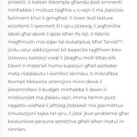
sintetiċi. Il-kotton ikkompla għandu post eminenti
minħabba l-molluzz tagħha u x-xejn li ma jispiċċax
faċilment b’tul il-ġimgħiet. Il-linen ikoll testura
eċċellenti li tpermett lil l-ajru jiżżewġ, li jagħmilha
ideali għal dawk li spiss isħan fis-lejl. Il-fabriki
magħmulin mis-siġar tal-eukaliptus, bħal Tencel™,
jżidu valur addizzjonali bil-kapaċità tagħhom biex
iżżewwu bakterji waqt li jibqgħu molli bħas-silk.
Dawn il-materiali huma superjuri għall-poliester
meta niddiskutu l-komfort termiku. Il-mikrofibra
tkompli tikkawża attenzjoni minn dawk li
jikkontrollaw il-budġet minħabba li dawn il-
miżklunijiet ma jfakklu xejn, imma hemm punt
negattiv wieħed li jeħtieġ jitdakkel: ma jpermettux
ċirkulazzjoni tajba tal-ajru, li jista’ jkun problema għal
kwalunkwe persuna sensittiva għall-isħan matul in-
ninnien.