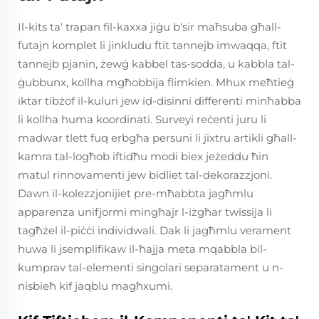
Il-kits ta' trapan fil-kaxxa jiġu b'sir maħsuba għall-
futajn komplet li jinkludu ftit tannejb imwaqqa, ftit
tannejb pjanin, żewġ kabbel tas-sodda, u kabbla tal-
ġubbunx, kollha mgħobbija flimkien. Mhux meħtieġ
iktar tibżof il-kuluri jew id-disinni differenti minħabba
li kollha huma koordinati. Surveyi reċenti juru li
madwar tlett fuq erbgħa persuni li jixtru artikli għall-
kamra tal-logħob iftidħu modi biex jeżeddu ħin
matul rinnovamenti jew bidliet tal-dekorazzjoni.
Dawn il-kolezzjonijiet pre-mħabbta jagħmlu
apparenza unifjormi mingħajr l-iżgħar twissija li
tagħżel il-piċċi individwali. Dak li jagħmlu verament
huwa li jsemplifikaw il-ħajja meta mqabbla bil-
kumprav tal-elementi singolari separatament u n-
nisbieħ kif jaqblu magħxumi.