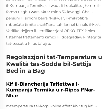
il-Kumpanja Termika), filwaqt li l-eukalittu jżomm il-
forma tiegħu wara aktar minn 50 lavaggi. Għall-
persuni li jsirhom barra fl-iskwar, il-mikrofibra
mburšata timita s-sahħana tal-flannel bi nofs il-kost.
Verifika dejjem il-kertifikazzjoni OEKO-TEX® biex
tistaħħal trattamenti kimiċi li jiddegradaw l-integrità
tat-tessut u l-flus ta’ ajru.
Regolazzjoni tat-Temperatura u
Kwalità tas-Sodda bil-Settijs
Bed in a Bag
Kif il-Biancherija Taffettwa l-
Kumpanja Termika u r-Ripos f’Nar-
Nhar
It-temperatura tal-korp ikollha effett kbir fuq kif il-