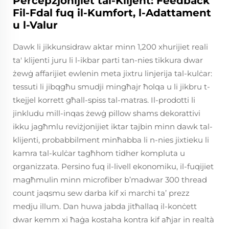
Perċepzjonijiet tal-Klijent: Feedback
Fil-Fdal fuq il-Kumfort, l-Adattament
u l-Valur
Dawk li jikkunsidraw aktar minn 1,200 xhurijiet reali
ta' klijenti juru li l-ikbar parti tan-nies tikkura dwar
żewġ affarijiet ewlenin meta jixtru linjerija tal-kulċar:
tessuti li jibqgħu smudji mingħajr ħolqa u li jikbru t-
tkejjel korrett għall-spiss tal-matras. Il-prodotti li
jinkludu mill-inqas żewġ pillow shams dekorattivi
ikku jagħmlu reviżjonijiet iktar tajbin minn dawk tal-
klijenti, probabbilment minħabba li n-nies jixtieku li
kamra tal-kulċar tagħhom tidher kompluta u
organizzata. Persino fuq il-livell ekonomiku, il-fuqijiet
magħmulin minn microfiber b’madwar 300 thread
count jaqsmu sew darba kif xi marchi ta’ prezz
medju illum. Dan huwa jabda jitħallaq il-konċett
dwar kemm xi ħaġa kostaha kontra kif aħjar in realtà