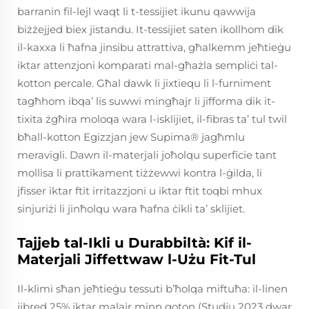
barranin fil-lejl waqt li t-tessijiet ikunu qawwija
biżżejjed biex jistandu. It-tessijiet saten ikollhom dik
il-kaxxa li ħafna jinsibu attrattiva, għalkemm jeħtieġu
iktar attenzjoni komparati mal-għażla sempliċi tal-
kotton percale. Għal dawk li jixtiequ li l-furniment
tagħhom ibqa’ lis suwwi mingħajr li jifforma dik it-
tixita żgħira moloqa wara l-isklijiet, il-fibras ta’ tul twil
bħall-kotton Egizzjan jew Supima® jagħmlu
meravigli. Dawn il-materjali joħolqu superficie tant
mollisa li prattikament tiżżewwi kontra l-ġilda, li
jfisser iktar ftit irritazzjoni u iktar ftit toqbi mhux
sinjuriżi li jinħolqu wara ħafna ċikli ta’ sklijiet.
Tajjeb tal-Ikli u Durabbiltà: Kif il-
Materjali Jiffettwaw l-Użu Fit-Tul
Il-klimi sħan jeħtieġu tessuti b’ħolqa miftuħa: il-linen
jibred 25% iktar malajr minn qoton (Studju 2023 dwar