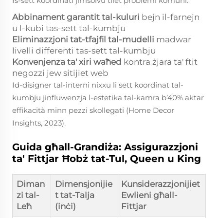
Is-sett koordinati jirrisolvu tliet problemi komuni:
Abbinament garantit tal-kuluri
bejn il-farnejn
u l-kubi tas-sett tal-kumbju
Eliminazzjoni tat-tfajfil tal-mudelli
madwar
livelli differenti tas-sett tal-kumbju
Konvenjenza ta' xiri waħed
kontra żjara ta' ftit
negozzi jew sitijiet web
Id-disigner tal-interni nixxu li sett koordinat tal-
kumbju jinfluwenzja l-estetika tal-kamra b’40% aktar
effikacità minn pezzi skollegati (Home Decor
Insights, 2023).
Guida għall-Grandiża: Assigurazzjoni
ta' Fittjar Ħobż tat-Tul, Queen u King
Diman
Dimensjonijie
Kunsiderazzjonijiet
zi tal-
t tat-Talja
Ewlieni għall-
Leħ
(inċi)
Fittjar