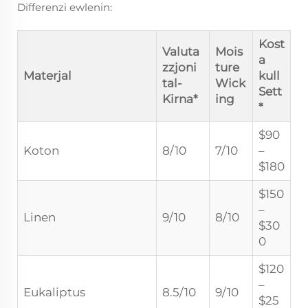
Differenzi ewlenin:
Kost
Valuta
Mois
a
zzjoni
ture
Materjal
kull
tal-
Wick
Sett
Kirna*
ing
*
$90
Koton
8/10
7/10
–
$180
$150
–
Linen
9/10
8/10
$30
0
$120
–
Eukaliptus
8.5/10
9/10
$25