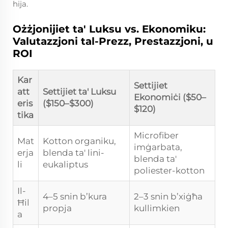
hija.
Ożżjonijiet ta' Luksu vs. Ekonomiku:
Valutazzjoni tal-Prezz, Prestazzjoni, u
ROI
Kar
Settijiet
att
Settijiet ta' Luksu
Ekonomiċi ($50–
eris
($150–$300)
$120)
tika
Microfiber
Mat
Kotton organiku,
imġarbata,
erja
blenda ta' lini-
blenda ta'
li
eukaliptus
poliester-kotton
Il-
4–5 snin b’kura
2–3 snin b’xiġħa
Ħil
propja
kullimkien
a