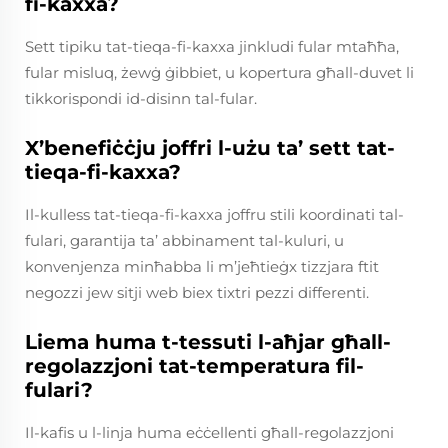
fi-kaxxa?
Sett tipiku tat-tieqa-fi-kaxxa jinkludi fular mtaħħa,
fular misluq, żewġ ġibbiet, u kopertura għall-duvet li
tikkorispondi id-disinn tal-fular.
X’benefiċċju joffri l-użu ta’ sett tat-
tieqa-fi-kaxxa?
Il-kulless tat-tieqa-fi-kaxxa joffru stili koordinati tal-
fulari, garantija ta’ abbinament tal-kuluri, u
konvenjenza minħabba li m’jeħtieġx tizzjara ftit
negozzi jew sitji web biex tixtri pezzi differenti.
Liema huma t-tessuti l-aħjar għall-
regolazzjoni tat-temperatura fil-
fulari?
Il-kafis u l-linja huma eċċellenti għall-regolazzjoni