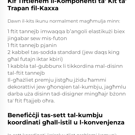
Kif Tiftiehem il-Komponenti ta' Kit ta'
Trapan fil-Kaxxa
Dawn il-kits ikunu normalment magħmulja minn:
1 ftit tannejb imwaqqa b’angoli elastikużi biex
jinġabar sew mis-futon
1 ftit tannejb pjanin
2 kabbel tas-sodda standard (jew daqs king
għal futajn iktar kbiri)
1 kabbla tal-ġubbunx li tikkordina mal-disinn
tal-ftit tannejb
Il-għażliet premju jistgħu jżidu ħammi
dekorattivi jew għonqien tal-kumbju, jagħmlu
darba uża disinn tad-disigner mingħajr bżonn
ta' ftit f'tajjeb oħra.
Benefiċċji tas-sett tal-kumbju
koordinati għall-istil u l-konvenjenza