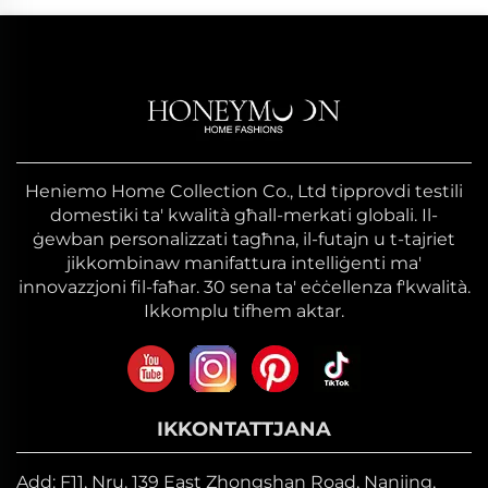
Heniemo Home Collection Co., Ltd tipprovdi testili
domestiki ta' kwalità għall-merkati globali. Il-
ġewban personalizzati tagħna, il-futajn u t-tajriet
jikkombinaw manifattura intelliġenti ma'
innovazzjoni fil-faħar. 30 sena ta' eċċellenza f'kwalità.
Ikkomplu tifhem aktar.
IKKONTATTJANA
Add: F11, Nru. 139 East Zhongshan Road, Nanjing,