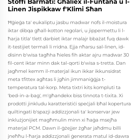
Stoffi Barmati: Għaliex il-Funtana u l-
Linen Jispikkaw f'Klimi Sħan
Ħġieġa ta' eukaliptu jasbu madwar nofs il-moistura
iktar dibqa għall-kotton regolari, u jippermettu li l-
ħarja titla' tlett darbiet iktar malajr bbażat fuq dawk
it-testijiet termali li rridna. Ejja nħarsu sal-linen, id-
disinn b'wisa tagħha ħieles fih aktar ajru madwar 30
fil-cent iktar minn dak tal-qorti b'wisa s-tretta. Dan
jagħmel kemm il-materjal ikun ikkar ikkunsidrat
meta tfittex agħtas li jgħin jimmaniġġja t-
temperatura tal-korp. Meta tixtri kits kompluti ta
'bed-in-a-bag', m'għandekx biss tinnota t-tixita. Xi
prodotti jinkludu karatteristiċi speċjali bħal kopertura
quiltingati b'spazji addizzjonali ta' konservar jew
inklużjonijiet magħmulin minn xi ħaġa msejħa
materjal PCM. Dawn il-ġżejjer żgħar jaħdmu billi
jneħħu l-ħarja addizzjonali ġenerata matul id-dawra