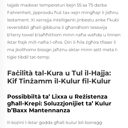
tajjeb madwar temperaturi bejn 55 sa 75 darba
Fahrenheit, jipprovdu ħut tax-xejn mingħajr li jisħnu
lestament. Xi xerrejja intelliġenti jinbestu anke f’kubi
reversibbli għall-ġibbuna li għandhom tesswija
b’terry towel b’saħħithom minn naħa waħda u linnen
iktar frajk mill-naħa l-oħra. Din il-ħila żgħira tfisser li
ma jkollhomx bisogn jaħżnu aktar minn sett meta t-
tiġie tibdil tat-temp.
Faċilità tal-Kura u Tul il-Hajja:
Kif Tinżamm il-Kulur fil-Kulur
Possibbiltà ta’ Lixxa u Reżistenza
għall-Krepi: Soluzzjonijiet ta’ Kulur
b’Baxx Mantennanza
Il-kożini l-iktar ġodda għall-kulur bil-borraġġ