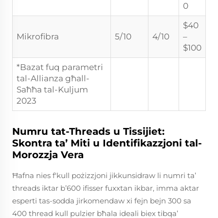
0
$40
Mikrofibra
5/10
4/10
–
$100
*Bazat fuq parametri
tal-Allianza għall-
Saħħa tal-Kuljum
2023
Numru tat-Threads u Tissijiet:
Skontra ta’ Miti u Identifikazzjoni tal-
Morozzja Vera
Ħafna nies f'kull pożizzjoni jikkunsidraw li numri ta’
threads iktar b’600 ifisser fuxxtan ikbar, imma aktar
esperti tas-sodda jirkomendaw xi fejn bejn 300 sa
400 thread kull pulzier bħala ideali biex tibqa’