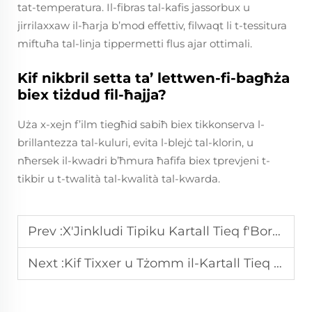
tat-temperatura. Il-fibras tal-kafis jassorbux u
jirrilaxxaw il-ħarja b’mod effettiv, filwaqt li t-tessitura
miftuħa tal-linja tippermetti flus ajar ottimali.
Kif nikbril setta ta’ lettwen-fi-bagħża
biex tiżdud fil-ħajja?
Uża x-xejn f’ilm tiegħid sabiħ biex tikkonserva l-
brillantezza tal-kuluri, evita l-blejċ tal-klorin, u
nħersek il-kwadri b’ħmura ħafifa biex tprevjeni t-
tikbir u t-twalità tal-kwalità tal-kwarda.
Prev :
X'Jinkludi Tipiku Kartall Tieq f'Borża?
Next :
Kif Tixxer u Tżomm il-Kartall Tieq f'Borża