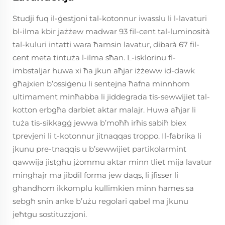
Studji fuq il-ġestjoni tal-kotonnur iwasslu li l-lavaturi
bl-ilma kbir jażżew madwar 93 fil-cent tal-luminosità
tal-kuluri intatti wara ħamsin lavatur, dibarà 67 fil-
cent meta tintuża l-ilma sħan. L-isklorinu fl-
imbstaljar huwa xi ħa jkun aħjar iżżeww id-dawk
għajxien b’ossiġenu li sentejna ħafna minnhom
ultimament minħabba li jiddegrada tis-sewwijiet tal-
kotton erbgħa darbiet aktar malajr. Huwa aħjar li
tuża tis-sikkagġ jewwa b’moħħ irħis sabiħ biex
tprevjeni li t-kotonnur jitnaqqas troppo. Il-fabrika li
jkunu pre-tnaqqis u b’sewwijiet partikolarmint
qawwija jistgħu jżommu aktar minn tliet mija lavatur
mingħajr ma jibdil forma jew daqs, li jfisser li
għandhom ikkomplu kullimkien minn ħames sa
sebgħ snin anke b’użu regolari qabel ma jkunu
jeħtgu sostituzzjoni.