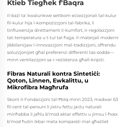
Ktieb Tiegħek f'Baqra
Il-bażi ta' kwalunkwe settkom eċċezzjonali tal-kulur
fil-kulur hija l-kompożizzjoni tal-fabrika, li
tinfluwenzja direttament il-kumfort, ir-regolazzjoni
tat-temperatura u t-tul tal-ħajja. Il-materjali moderni
jibbilanċjaw l-innovazzjoni mal-tradizzjoni, offrendu
soluzzjonijiet għal preferenzi differenti tas-sodda—
minn ventilazzjoni sa r-reżistenza għall-kripiżi.
Fibras Naturali kontra Sintetiċi:
Qoton, Linnen, Ewkalittu, u
Mikrofibra Magħrufa
Skont il-Fondazzjoni tal-Ħolq minn 2023, madwar 63
fil-cent tal-persuni li jixtru fettu jarżu naturali
minħabba li jaħlu b’mod aktar effettiv u jimxu l-ħosx
b’mod ħutin ikbar meta komparati mal-għażliet