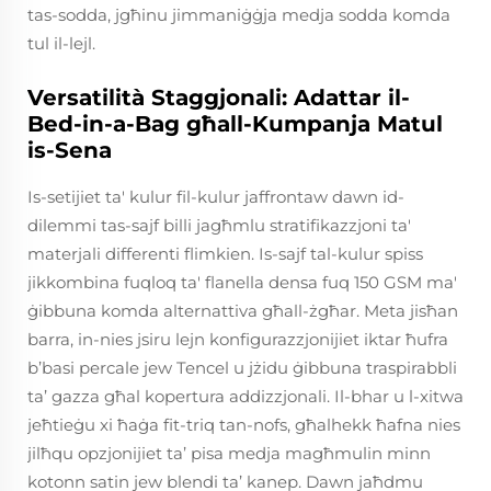
tas-sodda, jgħinu jimmaniġġja medja sodda komda
tul il-lejl.
Versatilità Staggjonali: Adattar il-
Bed-in-a-Bag għall-Kumpanja Matul
is-Sena
Is-setijiet ta' kulur fil-kulur jaffrontaw dawn id-
dilemmi tas-sajf billi jagħmlu stratifikazzjoni ta'
materjali differenti flimkien. Is-sajf tal-kulur spiss
jikkombina fuqloq ta' flanella densa fuq 150 GSM ma'
ġibbuna komda alternattiva għall-żgħar. Meta jisħan
barra, in-nies jsiru lejn konfigurazzjonijiet iktar ħufra
b’basi percale jew Tencel u jżidu ġibbuna traspirabbli
ta’ gazza għal kopertura addizzjonali. Il-bhar u l-xitwa
jeħtieġu xi ħaġa fit-triq tan-nofs, għalhekk ħafna nies
jilħqu opzjonijiet ta’ pisa medja magħmulin minn
kotonn satin jew blendi ta’ kanep. Dawn jaħdmu