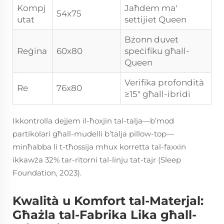
Kompj
Jaħdem ma'
54x75
utat
settijiet Queen
Bżonn duvet
Reġina
60x80
speċifiku għall-
Queen
Verifika profondità
Re
76x80
≥15" għall-ibridi
Ikkontrolla dejjem il-ħoxjin tal-talja—b’mod
partikolari għall-mudelli b’talja pillow-top—
minħabba li t-tħossija mhux korretta tal-faxxin
ikkawża 32% tar-ritorni tal-linju tat-tajr (Sleep
Foundation, 2023).
Kwalità u Komfort tal-Materjal:
Għażla tal-Fabrika Lika għall-