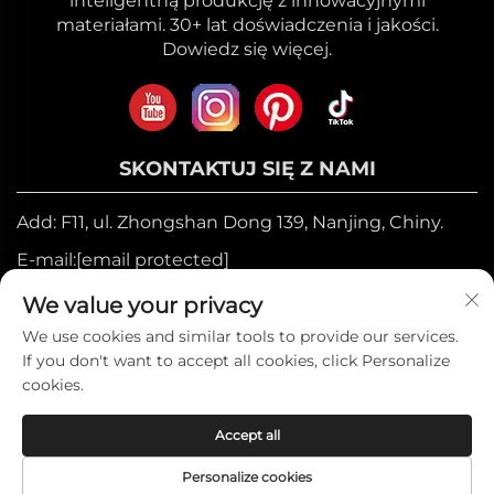
inteligentną produkcję z innowacyjnymi
materiałami. 30+ lat doświadczenia i jakości.
Dowiedz się więcej.
SKONTAKTUJ SIĘ Z NAMI
Add: F11, ul. Zhongshan Dong 139, Nanjing, Chiny.
E-mail:
[email protected]
Telefon komórkowy:
+86-17327710449
We value your privacy
Tel.:
+86-025-84573776
We use cookies and similar tools to provide our services.
If you don't want to accept all cookies, click Personalize
cookies.
Prawa autorskie © 2025 by Heniemo Home
Accept all
Collection Co., Ltd. —
Polityka prywatności
Personalize cookies