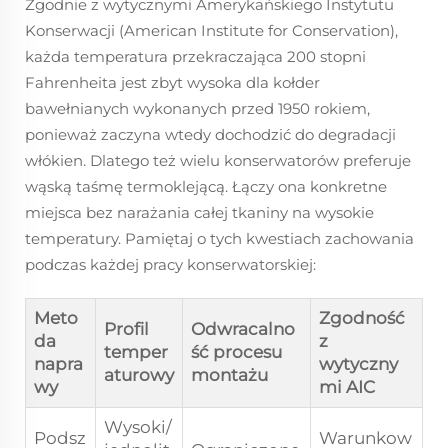
Zgodnie z wytycznymi Amerykańskiego Instytutu
Konserwacji (American Institute for Conservation),
każda temperatura przekraczająca 200 stopni
Fahrenheita jest zbyt wysoka dla kołder
bawełnianych wykonanych przed 1950 rokiem,
ponieważ zaczyna wtedy dochodzić do degradacji
włókien. Dlatego też wielu konserwatorów preferuje
wąską taśmę termoklejącą. Łączy ona konkretne
miejsca bez narażania całej tkaniny na wysokie
temperatury. Pamiętaj o tych kwestiach zachowania
podczas każdej pracy konserwatorskiej:
Meto
Zgodność
Profil
Odwracalno
da
z
temper
ść procesu
napra
wytyczny
aturowy
montażu
wy
mi AIC
Wysoki/
Podsz
Warunkow