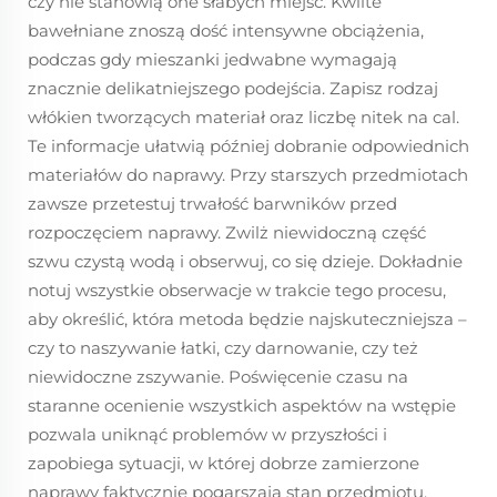
czy nie stanowią one słabych miejsc. Kwilte
bawełniane znoszą dość intensywne obciążenia,
podczas gdy mieszanki jedwabne wymagają
znacznie delikatniejszego podejścia. Zapisz rodzaj
włókien tworzących materiał oraz liczbę nitek na cal.
Te informacje ułatwią później dobranie odpowiednich
materiałów do naprawy. Przy starszych przedmiotach
zawsze przetestuj trwałość barwników przed
rozpoczęciem naprawy. Zwilż niewidoczną część
szwu czystą wodą i obserwuj, co się dzieje. Dokładnie
notuj wszystkie obserwacje w trakcie tego procesu,
aby określić, która metoda będzie najskuteczniejsza –
czy to naszywanie łatki, czy darnowanie, czy też
niewidoczne zszywanie. Poświęcenie czasu na
staranne ocenienie wszystkich aspektów na wstępie
pozwala uniknąć problemów w przyszłości i
zapobiega sytuacji, w której dobrze zamierzone
naprawy faktycznie pogarszają stan przedmiotu.