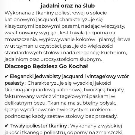
jadalni oraz na ślub
Wykonana z tkaniny poliestrowej o splocie
kationowym jacquard, charakteryzuje się
klasycznymi beżowymi pasami, nadając wieczysty,
wyrafinowany wygląd. Jest trwała (odporna na
zmarszczenia, wypłowywanie kolorów i plamy), łatwa
w utrzymaniu czystości, pasuje do większości
standardowych stołów i nada elegancję kuchniom,
jadalniom oraz uroczystościom ślubnym.
Dlaczego Będziesz Go Kochał
✔ Elegancki jedwabisty jacquard i vintage'owy wzór
pasiasty
: Charakteryzuje się wysokiej jakości
tkaniną jacquardową kationową, tworzącą bogaty,
fakturowany wzór z vintage'owymi paskami w
delikatnym beżu. Tkanina ma subtelny połysk,
łącząc wyrafinowanie z wieczystym urokiem –
podnosząc każdy zestaw stołowy bez przesady.
✔ Trwały poliester tkaniny
: Wykonany z wysokiej
jakości tkanego poliestru, odporny na zmarszczki,