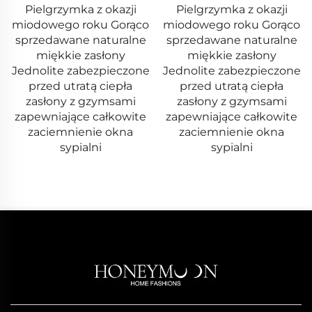
Pielgrzymka z okazji
Pielgrzymka z okazji
miodowego roku Gorąco
miodowego roku
sprzedawane naturalne
Zestawowe zasłony z
miękkie zasłony
welonu do sypialni na
Jednolite zabezpieczone
miarę – gotowe zasłony i
przed utratą ciepła
portiery do salonu z
zasłony z gzymsami
gzymsami, zasłony z
zapewniające całkowite
welonu do okien w
zaciemnienie okna
domu
sypialni