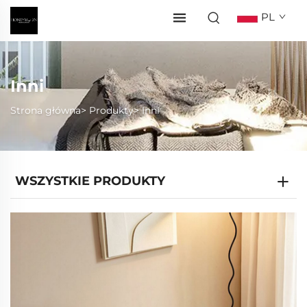
PL
Inni
Strona główna>
Produkty
>
Inni
WSZYSTKIE PRODUKTY