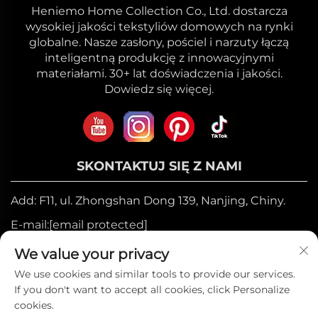
Heniemo Home Collection Co., Ltd. dostarcza
wysokiej jakości tekstyliów domowych na rynki
globalne. Nasze zasłony, pościel i narzuty łączą
inteligentną produkcję z innowacyjnymi
materiałami. 30+ lat doświadczenia i jakości.
Dowiedz się więcej.
SKONTAKTUJ SIĘ Z NAMI
Add: F11, ul. Zhongshan Dong 139, Nanjing, Chiny.
E-mail:
[email protected]
Telefon komórkowy:
+86-17327710449
We value your privacy
Tel.:
+86-025-84573776
We use cookies and similar tools to provide our services.
If you don't want to accept all cookies, click Personalize
cookies.