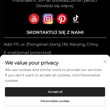
materiałami. 30+ lat doświadczenia i jakości.
Dowiedz się więcej.
SKONTAKTUJ SIĘ Z NAMI
Add: F11, ul. Zhongshan Dong 139, Nanjing, Chiny.
E-mail:
[email protected]
Telefon komórkowy:
+86-17327710449
We value your privacy
Tel.:
+86-025-84573776
We use cookies and similar tools to provide our services.
If you don't want to accept all cookies, click Personalize
cookies.
Prawa autorskie © 2025 by Heniemo Home
Accept all
Collection Co., Ltd. —
Polityka prywatności
Personalize cookies
STRONA
PRODUKTY
ADRES E-MAIL
TELEFON