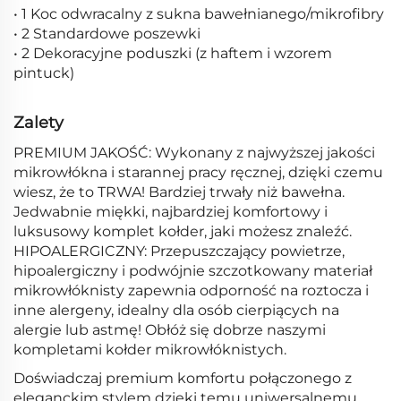
• 1 Koc odwracalny z sukna bawełnianego/mikrofibry
• 2 Standardowe poszewki
• 2 Dekoracyjne poduszki (z haftem i wzorem
pintuck)
Zalety
PREMIUM JAKOŚĆ: Wykonany z najwyższej jakości
mikrowłókna i starannej pracy ręcznej, dzięki czemu
wiesz, że to TRWA! Bardziej trwały niż bawełna.
Jedwabnie miękki, najbardziej komfortowy i
luksusowy komplet kołder, jaki możesz znaleźć.
HIPOALERGICZNY: Przepuszczający powietrze,
hipoalergiczny i podwójnie szczotkowany materiał
mikrowłóknisty zapewnia odporność na roztocza i
inne alergeny, idealny dla osób cierpiących na
alergie lub astmę! Obłóż się dobrze naszymi
kompletami kołder mikrowłóknistych.
Doświadczaj premium komfortu połączonego z
eleganckim stylem dzięki temu uniwersalnemu,