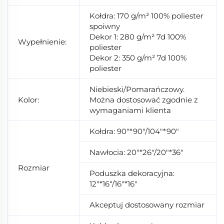
Kołdra: 170 g/m² 100% poliester
spoiwny
Dekor 1: 280 g/m² 7d 100%
Wypełnienie:
poliester
Dekor 2: 350 g/m² 7d 100%
poliester
Niebieski/Pomarańczowy.
Kolor:
Można dostosować zgodnie z
wymaganiami klienta
Kołdra: 90"*90"/104"*90"
Nawłocia: 20"*26"/20"*36"
Rozmiar
Poduszka dekoracyjna:
12"*16“/16"*16"
Akceptuj dostosowany rozmiar