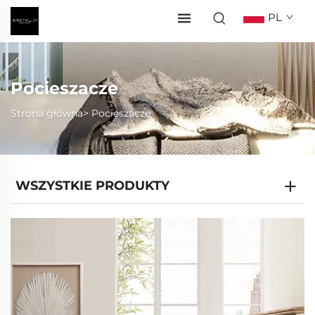
PL
Pocieszacze
Strona główna>
Pocieszacze
WSZYSTKIE PRODUKTY