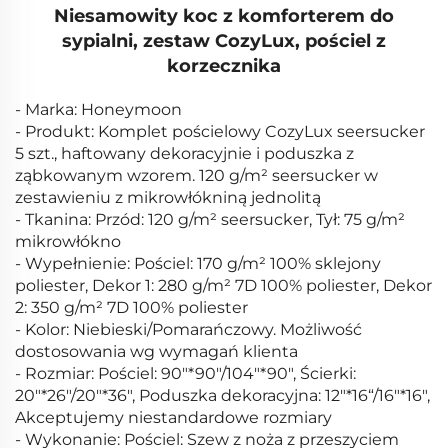
Niesamowity koc z komforterem do
sypialni, zestaw CozyLux, pościel z
korzecznika
- Marka: Honeymoon
- Produkt: Komplet pościelowy CozyLux seersucker
5 szt., haftowany dekoracyjnie i poduszka z
ząbkowanym wzorem. 120 g/m² seersucker w
zestawieniu z mikrowłókniną jednolitą
- Tkanina: Przód: 120 g/m² seersucker, Tył: 75 g/m²
mikrowłókno
- Wypełnienie: Pościel: 170 g/m² 100% sklejony
poliester, Dekor 1: 280 g/m² 7D 100% poliester, Dekor
2: 350 g/m² 7D 100% poliester
- Kolor: Niebieski/Pomarańczowy. Możliwość
dostosowania wg wymagań klienta
- Rozmiar: Pościel: 90"*90"/104"*90", Ścierki:
20"*26"/20"*36", Poduszka dekoracyjna: 12"*16“/16"*16",
Akceptujemy niestandardowe rozmiary
- Wykonanie: Pościel: Szew z noża z przeszyciem