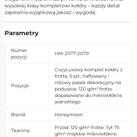
wysokiej klasy kompletowi kołdry – każdy detal
zapewnia wyjątkową jakość i wygodę.
Parametry
Numer
HM-2077-2079
pozycji:
CozyLuxowy komplet kołdry z
frotte, 5 szt., haftowany i
różowy pasek dekoracyjny na
Pozycja:
poduszce. 120 g/m² frotte
dopasowane do mikrowłókna
jednolitego
Brand:
Honeymoon
Przód: 120 g/m² frotte. Tył: 75
Tkanina:
g/m² miękkie mikrowłókno