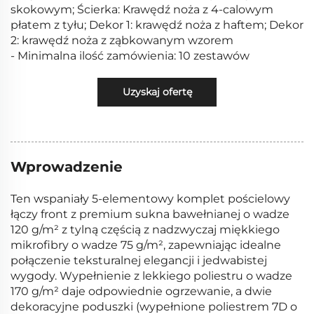
skokowym; Ścierka: Krawędź noża z 4-calowym
płatem z tyłu; Dekor 1: krawędź noża z haftem; Dekor
2: krawędź noża z ząbkowanym wzorem
- Minimalna ilość zamówienia: 10 zestawów
Uzyskaj ofertę
Wprowadzenie
Ten wspaniały 5-elementowy komplet pościelowy
łączy front z premium sukna bawełnianej o wadze
120 g/m² z tylną częścią z nadzwyczaj miękkiego
mikrofibry o wadze 75 g/m², zapewniając idealne
połączenie teksturalnej elegancji i jedwabistej
wygody. Wypełnienie z lekkiego poliestru o wadze
170 g/m² daje odpowiednie ogrzewanie, a dwie
dekoracyjne poduszki (wypełnione poliestrem 7D o