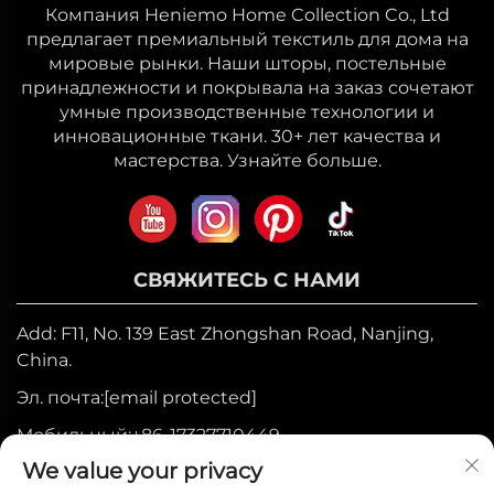
Компания Heniemo Home Collection Co., Ltd
предлагает премиальный текстиль для дома на
мировые рынки. Наши шторы, постельные
принадлежности и покрывала на заказ сочетают
умные производственные технологии и
инновационные ткани. 30+ лет качества и
мастерства. Узнайте больше.
СВЯЖИТЕСЬ С НАМИ
Add: F11, No. 139 East Zhongshan Road, Nanjing,
China.
Эл. почта:
[email protected]
Мобильный:
+86-17327710449
We value your privacy
Тел.:
+86-025-84573776