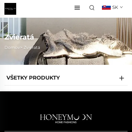
SK
Zvieratá
Domov>
Zvieratá
VŠETKY PRODUKTY