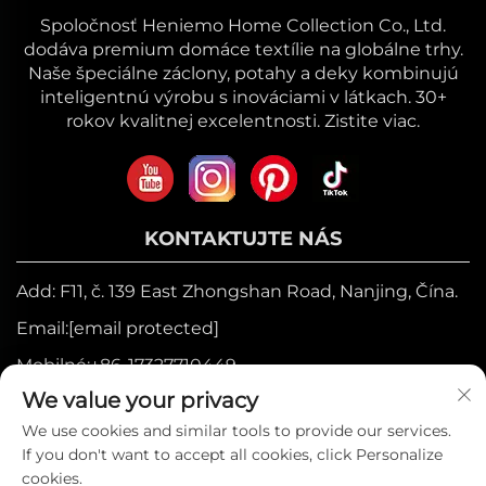
Spoločnosť Heniemo Home Collection Co., Ltd.
dodáva premium domáce textílie na globálne trhy.
Naše špeciálne záclony, potahy a deky kombinujú
inteligentnú výrobu s inováciami v látkach. 30+
rokov kvalitnej excelentnosti. Zistite viac.
KONTAKTUJTE NÁS
Add: F11, č. 139 East Zhongshan Road, Nanjing, Čína.
Email:
[email protected]
Mobilné:
+86-17327710449
We value your privacy
Tel.:
+86-025-84573776
We use cookies and similar tools to provide our services.
If you don't want to accept all cookies, click Personalize
Autorské práva © 2025 spoločnosťou Heniemo
cookies.