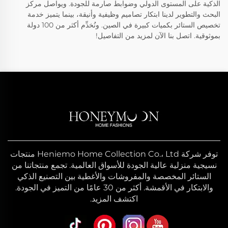
الذكية على المستوى الدولي وضوابط صارمة للجودة. ويواصل مركز
البحث والتطوير لدينا ابتكار تصاميم وظيفية وأنيقة، بينما يتميز خدمة
تخصيص الستائر بكميات كبيرة في الصين. ونُخدِّم أكثر من 100 دولة
بموثوقية. اتصل بنا الآن لمزيد من التفاصيل!
توفر شركة Heniemo Home Collection Co.، Ltd منتجات
نسيجية منزلية عالية الجودة للأسواق العالمية. تجمع منتجاتنا من
الستائر المخصصة والمفروشات والأغطية بين التصنيع الذكي
والابتكار في الأقمشة. أكثر من 30 عامًا من التميز في الجودة.
اكتشف المزيد.