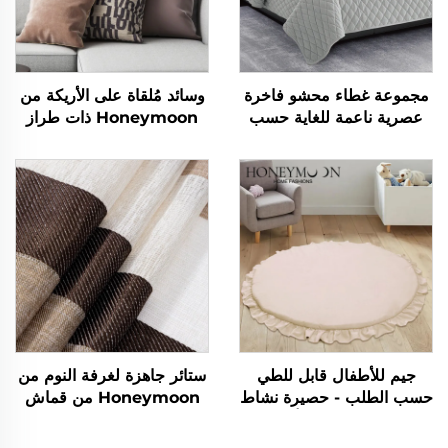
مجموعة غطاء محشو فاخرة
وسائد مُلقاة على الأريكة من
عصرية ناعمة للغاية حسب
Honeymoon ذات طراز
الطلب - غطاء محشو بحجم
بسيط - راحة من الساتان
الملك مع 3 قطع
الفاخر
جيم للأطفال قابل للطي
ستائر جاهزة لغرفة النوم من
حسب الطلب - حصيرة نشاط
Honeymoon من قماش
للأطفال، حصيرة أرضية
voile قابلة للتخصيص، ستائر
للعب، حصيرة تمارين رياضية
بحلقات معدنية شفافة لغرفة