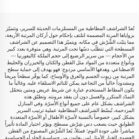
للأطفال
المعيشة
تُعدّ الشراشف المطاطية من المستلزمات الحديثة للسرير، وتتميّز
بزواياها المرنة المصممة لتلتف بإحكام حول أركان المرتبة الأربعة،
مما يثبّت الشِّرْش في مكانه. ويتميّز هذا التصميم عن الشراشف
المسطحة التي تتطلّب دسّها تحت المرتبة. وهي متوفرة بعدد كبير
من الأحجام — من سرير الرضيع إلى حجم الملكة كاليفورنيا —
وبأنواع متعددة من المواد مثل القطن والكتان والخيزران والخليط
الاصطناعي. وهدفها الأساسي مزدوج: فهو يهدف إلى حماية سطح
المرتبة من زيوت الجسم والعرق والأوساخ، كما يوفّر سطحاً مريحاً
ومشدوداً خالياً من التجاعيد يمكن للنائم الاستلقاء عليه. وغالباً ما
يكون المطاط المستخدم عبارة عن شريط عريض ومتين يتحمّل
التمدّد المتكرر والغسل دون أن يفقد مرونته. وتطبّق هذه
الشراشف بشكل عام على جميع أنواع الأسرّة. وفي المنازل
المزدحمة، تُبسّط الشراشف المطاطية عملية ترتيب السرير
بشكل كبير، خصوصاً بالنسبة لأسرّة الأطفال أو الأسرّة المتعددة
الطوابق حيث يصعب دس شِرْش مسطح. ويؤثر اختيار المادة تأثيراً
مباشراً على جودة النوم؛ فمثلاً، يُعدّ الشِّرْش المصنوع من القطن
العضوي الخيار الأمثل لمن يعانون من حساسية الجلد أو الحساسية