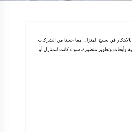
 مفروشات عالية الجودة تجمع بين الفخامة والوظيفية والأناقة. منذ تأسيسنا في عام 1992، التزمنا بالابتكار في نسيج المنزل، مما جعلنا من الشركات
ة وأبحاث وتطوير متطورة. سواء كانت للمنازل أو