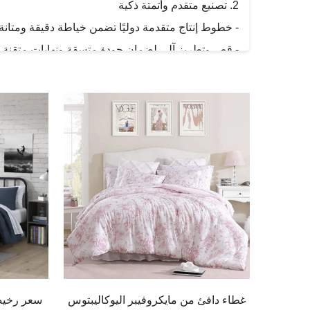
2. تصنيع متقدم وأتمتة ذكية
- خطوط إنتاج متقدمة دوليًا تضمن خياطة دقيقة ومتانة 
- قص وتطريز آلي لضمان جودة متسقة ونهايات متقنة.
- تخزين ذكي ومراقبة الجودة لضمان صفر عيوب.
3. تصميمات مبتكرة وعملية
- أسرّة تنظّم درجة الحرارة لراحة طوال الفصول.
- أقمشة مضادة للبكتيريا وطرية لضمان نوم صحي.
- أصباغ صديقة للبيئة ومواد معتمدة من OEKO-TEX® لحلول نوم آمنة ومستدامة.
4. إمكانيات التخصيص والإمداد بكميات كبيرة
- تخصيص جماعي للفنادق والمنتجعات والتجار الجملة.
- خدمات تصنيع المعدات الأصلية (OEM)/التصنيع حسب التصميم (ODM) بتصميمات وأحجام وتعبئة مرنة.
- أسعار تنافسية مباشرة من المصنع مع شحن سريع عا
غطاء دافئ من مايكروفيبر اليوكاليبتوس