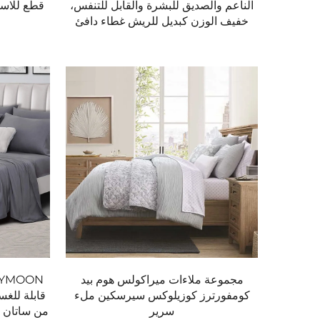
الناعم والصديق للبشرة والقابل للتنفس،
قطع للاست
خفيف الوزن كبديل للريش غطاء دافئ
مجموعة منتجات مراتب HENIEMO
1. ملاءات
- ملاءات مطاطية، مسطحة، وأغطية وسائد بعداد خيوط يتراوح بين 
- أقمشة من الساتان، والبيركال، والجرازي لتناسب مخ
- جيوب عميقة لتتناسب مع المراتب التي يصل سمكها إلى 18 بو
2. البطانيات
- خفيفة الوزن ولكن دافئة - محشوة ببديل الريش، أو الح
- تصميم خياطة على شكل صندوق لمنع التكتل وتوزيع غي
- خيارات مقاومة للحساسية متوفرة.
مجموعة ملاءات ميراكولس هوم بيد
3. أغطية الوسائد
كومفورترز كوزيلوكس سيرسكين ملء
- تصاميم أنيقة - ألوان داكنة، ونقوش، وتطريز.
سرير