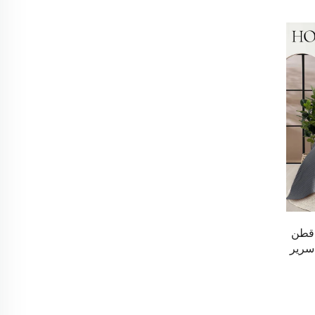
HENIEMO لا تقدم مفروشات الأسرّة الأساسية فحسب، بل تقدم أيضًا مزيجًا من الابتكار والراحة والأناقة. وبفضل خبرة تزيد عن 30 عامًا، فإننا نقدم حلولًا مميزة لمفروشات الأسرّة
 قطن
سرير
مصممة خصيصًا لأنماط الحياة الحديثة. سواء كنت بحاجة إلى مفروشات فنادق فاخرة، أو مفروشات منزلية دافئة، أو طلبات بكميات كبيرة مخصصة، فإن HENIEMO تضمن جودة