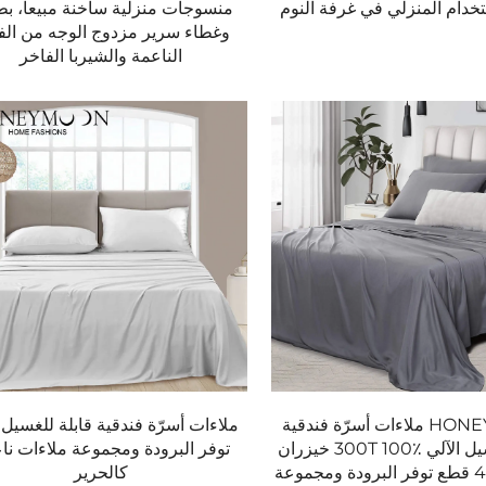
خدام المنزلي في غرفة النوم
منسوجات منزلية ساخنة مبيعاً، بط
وغطاء سرير مزدوج الوجه من الفان
الناعمة والشيربا الفاخر
200 إلى 1000.
تلف تفضيلات النوم.
صة.
رير، أو المايكروفيبر.
ر متساوٍ.
HONEYMOON ملاءات أسرّة فندقية
ملاءات أسرّة فندقية قابلة للغسيل 
قابلة للغسيل الآلي 300T 100٪ خيزران
توفر البرودة ومجموعة ملاءات نا
من ساتان 4 قطع توفر البرودة ومجموعة
كالحرير