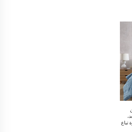
د،
تباع