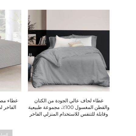
- أقمشة ناعمة وخالية من السموم بطبعات ومواضيع م
- خيارات مقاومة للماء والبقع لتسهيل التنظيف.
- تصميمات آمنة ومريحة تناسب الأطفال.
الحرفية والاستدامة
تصنع مفروشات HENIEMO تحت إجراءات صارمة للتحكم في الجودة، وباستخدام عمليات تراعي البيئة:
- صباغة منخفضة التأثير لتقليل هدر المياه.
- تغليف معاد التدوير لتعزيز الاستدامة.
- شهادات OEKO-TEX® وSGS لضمان نسيج آمن وخالي من المواد الكيميائية.
غطاء لحاف عالي الجودة من الكتان
غطاء مصن
والقطن المغسول 100٪، مجموعة طبيعية
الفاخر ل
وقابلة للتنفس للاستخدام المنزلي الفاخر
استثنائية بأسعار تنافسية.
السا