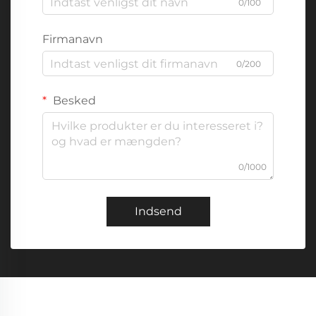
0/100
Firmanavn
0/200
Besked
0/1000
Indsend