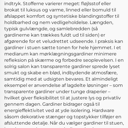
indtryk. Stofferne varierer meget: fløjlsstof eller
brokat til luksus og varme, linned eller bomuld til
afslappet komfort og syntetiske blandingstoffer til
holdbarhed og nem vedligeholdelse. Længden,
typisk gulvlængde, og samlebredden (så
gardinerne kan trækkes fuldt ud til siden) er
afgørende for et veludrettet udseende. I praksis kan
gardiner i stuen sætte tonen for hele hjemmet. I et
mediarum kan mørklægningsgardiner minimere
refleksion på skærme og forbedre seoplevelsen. I en
solrig salon kan transparente gardiner sprede lyset
smukt og skabe en blød, indbydende atmosfære,
samtidig med at udsigten bevares. Et almindeligt
eksempel er anvendelse af lagdelte løsninger – som
transparente gardiner under tunge draperier –
hvilket giver fleksibilitet til at justere lys og privatliv
gennem dagen. Gardiner bidrager også til
energieffektivitet ved at yde isolering. Hardware
såsom dekorative stænger og topstykker tilføjer en
afsluttende detalje. Når du vælger gardiner til stuen,