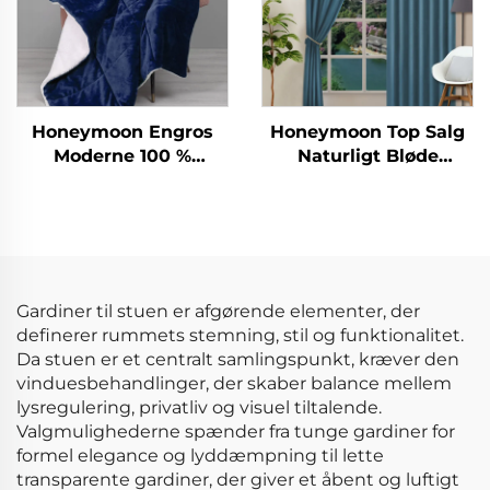
Honeymoon Engros
Honeymoon Top Salg
Moderne 100 %
Naturligt Bløde
Polyester Ekstra Blød
Gardiner Enfarvet
Brugerdefineret
Isolerede Med
Julenissen Tæppe
Hulbånd Gardiner til
Dobbelt Bomuldsseng
Soveværelse Vindue
Tæppe med Sherpa
Gardiner til stuen er afgørende elementer, der
definerer rummets stemning, stil og funktionalitet.
Da stuen er et centralt samlingspunkt, kræver den
vinduesbehandlinger, der skaber balance mellem
lysregulering, privatliv og visuel tiltalende.
Valgmulighederne spænder fra tunge gardiner for
formel elegance og lyddæmpning til lette
transparente gardiner, der giver et åbent og luftigt