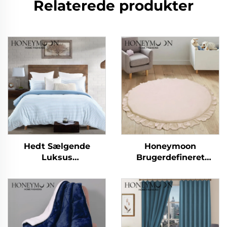
Relaterede produkter
Hedt Sælgende
Honeymoon
Luksus
Brugerdefineret
Brugerdefinerede
Klappbar Børneyoga
Bløde Greb 90 g/m²
Soveaktivitet
Kationiske Strimle
Børnekrybning Gym
Duvettrækssæt 3-dels
Legeunderlag Baby
Legeunderlag til Gulv