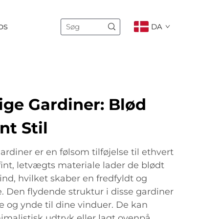
os
DA
ge Gardiner: Blød
nt Stil
diner er en følsom tilføjelse til ethvert
fint, letvægts materiale lader de blødt
ind, hvilket skaber en fredfyldt og
Den flydende struktur i disse gardiner
nce og ynde til dine vinduer. De kan
imalistisk udtryk eller lagt ovenpå