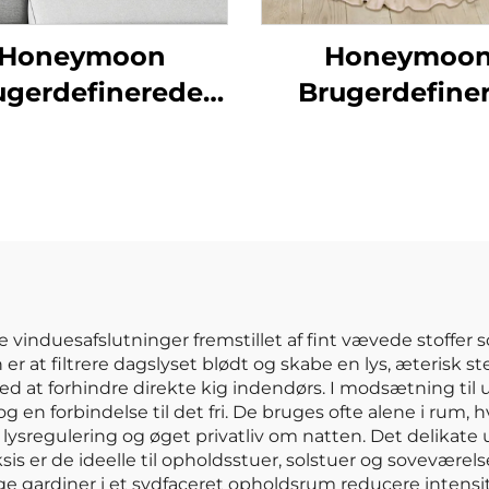
Honeymoon
Honeymoo
ugerdefinerede
Brugerdefine
fa Kastepuder -
Klappbar Børne
us Søde Komfort
Soveaktivite
Børnekrybning
Legeunderlag 
Legeunderlag til
 vinduesafslutninger fremstillet af fint vævede stoffer s
r at filtrere dagslyset blødt og skabe en lys, æterisk s
 ved at forhindre direkte kig indendørs. I modsætning til
en forbindelse til det fri. De bruges ofte alene i rum, h
t i lysregulering og øget privatliv om natten. Det delika
sis er de ideelle til opholdsstuer, solstuer og soveværels
 gardiner i et sydfaceret opholdsrum reducere intensite