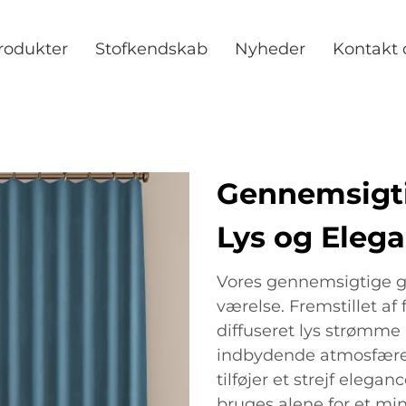
rodukter
Stofkendskab
Nyheder
Kontakt 
Gennemsigti
Lys og Elega
Vores gennemsigtige gar
værelse. Fremstillet af 
diffuseret lys strømme 
indbydende atmosfære. 
tilføjer et strejf elega
bruges alene for et min