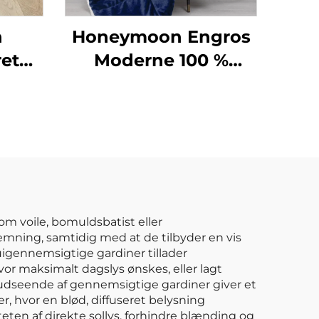
n
Honeymoon Engros
ret
Moderne 100 %
yoga
Polyester Ekstra Blød
t
Brugerdefineret
 Gym
Julenissen Tæppe
Baby
Dobbelt
 Gulv
Bomuldsseng Tæppe
med Sherpa
om voile, bomuldsbatist eller
temning, samtidig med at de tilbyder en vis
 uigennemsigtige gardiner tillader
vor maksimalt dagslys ønskes, eller lagt
te udseende af gennemsigtige gardiner giver et
er, hvor en blød, diffuseret belysning
ten af direkte sollys, forhindre blænding og