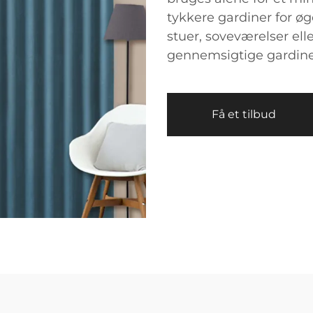
tykkere gardiner for øge
stuer, soveværelser el
gennemsigtige gardiner e
Få et tilbud