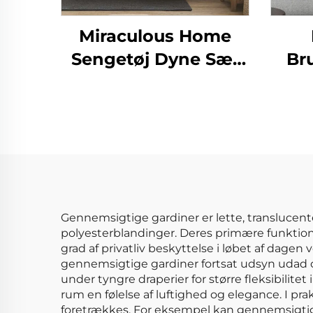
Miraculous Home
Sengetøj Dyne Sæt
Br
CozyLux Seersucker
So
Sengetøjssæt Dyne
Luks
Gennemsigtige gardiner er lette, translucente
polyesterblandinger. Deres primære funktion e
grad af privatliv beskyttelse i løbet af dagen
gennemsigtige gardiner fortsat udsyn udad og 
under tyngre draperier for større fleksibilite
rum en følelse af luftighed og elegance. I prak
foretrækkes. For eksempel kan gennemsigtige