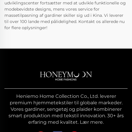
udviklingscenter fortsætter med at udvikle funktionelle og
modebevidste designs, mens vores service for
massetilpasning af gardiner skiller sig ud i Kina. Vi leverer
til over 100 lande med pålidelighed. Kontakt os allerede nu
for flere oplysninger!
Heniemo Home Collection Co., Ltd. leverer
premium hjemmetekstiler til globale markeder.
Vores gardiner, sengetøj og plaider kombinerer
smart produktion med tekstil innovation. 30+ års
erfaring med kvalitet. Lær mere.