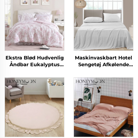
Ekstra Blød Hudvenlig
Maskinvaskbart Hotel
Åndbar Eukalyptus
Sengetøj Afkølende
Mikrofiber Duvet
Silkebløde
Letvægts Alternativ
Sengetøjssæt
Duvet