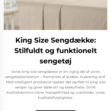
King Size Sengdække:
Stilfuldt og funktionelt
sengetøj
Vores king size sengdække er en vigtig del af vores
sengetøjskollektion – fremstillet af åndbar, hudvenlig stof.
Med intelligent produktion passer det perfekt til king size
senger og giver både stil og beskyttelse. Strikt
kvalitetskontrol sikrer mangelfrihed og overholder vores
kvalitetsforpligtelse.