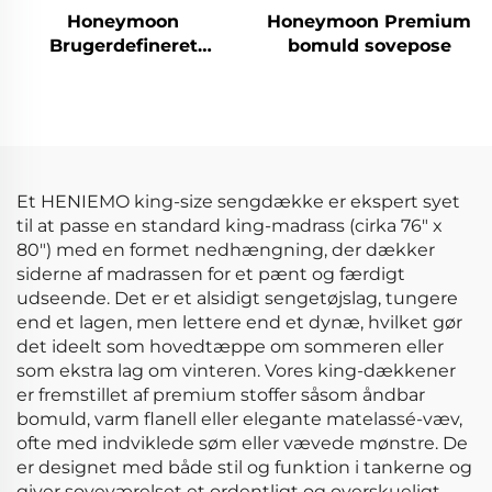
Honeymoon
Honeymoon Premium
Brugerdefineret
bomuld sovepose
Klappbar Børneyoga
Soveaktivitet
Børnekrybning Gym
Legeunderlag Baby
Legeunderlag til Gulv
Et HENIEMO king-size sengdække er ekspert syet
til at passe en standard king-madrass (cirka 76" x
80") med en formet nedhængning, der dækker
siderne af madrassen for et pænt og færdigt
udseende. Det er et alsidigt sengetøjslag, tungere
end et lagen, men lettere end et dynæ, hvilket gør
det ideelt som hovedtæppe om sommeren eller
som ekstra lag om vinteren. Vores king-dækkener
er fremstillet af premium stoffer såsom åndbar
bomuld, varm flanell eller elegante matelassé-væv,
ofte med indviklede søm eller vævede mønstre. De
er designet med både stil og funktion i tankerne og
giver soveværelset et ordentligt og overskueligt