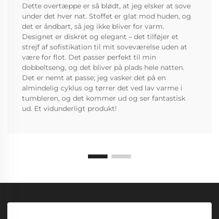
Dette overtæppe er så blødt, at jeg elsker at sove
under det hver nat. Stoffet er glat mod huden, og
det er åndbart, så jeg ikke bliver for varm.
Designet er diskret og elegant – det tilføjer et
strejf af sofistikation til mit soveværelse uden at
være for flot. Det passer perfekt til min
dobbeltseng, og det bliver på plads hele natten.
Det er nemt at passe; jeg vasker det på en
almindelig cyklus og tørrer det ved lav varme i
tumbleren, og det kommer ud og ser fantastisk
ud. Et vidunderligt produkt!