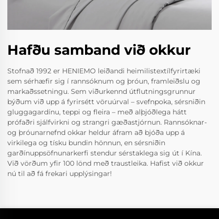
Hafðu samband við okkur
Stofnað 1992 er HENIEMO leiðandi heimilistextílfyrirtæki
sem sérhæfir sig í rannsóknum og þróun, framleiðslu og
markaðssetningu. Sem viðurkennd útflutningsgrunnur
býðum við upp á fyrirsétt vöruúrval – svefnpoka, sérsniðin
gluggagardínu, teppi og fleira – með alþjóðlega hátt
prófaðri sjálfvirkni og strangri gæðastjórnun. Rannsóknar-
og þróunarnefnd okkar heldur áfram að bjóða upp á
virkilega og tísku bundin hönnun, en sérsniðin
garðínuppsöfnunarkerfi stendur sérstaklega sig út í Kína.
Við vörðum yfir 100 lönd með traustleika. Hafist við okkur
nú til að fá frekari upplýsingar!