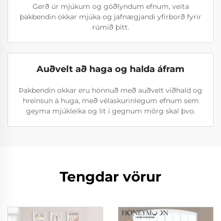
Gerð úr mjúkum og góðlyndum efnum, veita
þakbendin okkar mjúka og jafnægjandi yfirborð fyrir
rúmið þitt.
Auðvelt að haga og halda áfram
Þakbendin okkar eru hönnuð með auðvelt viðhald og
hreinsun á huga, með vélaskurinlegum efnum sem
geyma mjúkleika og lit í gegnum mörg skal þvo.
Tengdar vörur