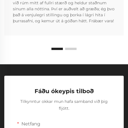
við rúm mitt af fullri stærð og heldur staðnum
sínum alla nóttina. Því er auðvelt að græða; ég þvo
það á venjulegri stillingu og þorka í lágri hita í
þurrasafni, og kemur út á góðan hátt. Frábær vara!
Fáðu ókeypis tilboð
Tilkynntur okkar mun hafa samband við þig
fljótt.
Netfang