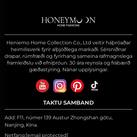
Heniemo Home Collection Co., Ltd veitir háþróaðar
heimilisverk fyrir alþjóðlega markaði. Sérsniðnar
drapar, rúmfræði og fyrirhang sameina rafmagnslega
framleiðslu við efniþróun. 30 ára reynsla og frábærð
gæðastýring. Nánar upplýsingar.
TAKTU SAMBAND
Add: F11, númer 139 Austur Zhongshan götu,
Nanjing, Kína.
Netfang:
[email protected]