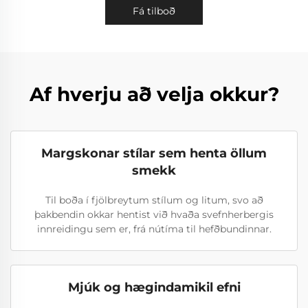
Fá tilboð
Af hverju að velja okkur?
Margskonar stílar sem henta öllum
smekk
Til boða í fjölbreytum stílum og litum, svo að
þakbendin okkar hentist við hvaða svefnherbergis
innreidingu sem er, frá nútíma til hefðbundinnar.
Mjúk og hægindamikil efni