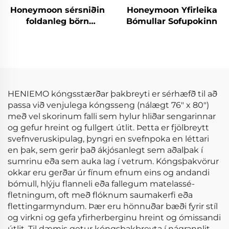
Honeymoon sérsniðin
Honeymoon Yfirleika
foldanleg börn
Bómullar Sofupokinn
hreyfinga áreynslu
svæði fyrir gólfið
HENIEMO kóngsstærðar þakbreyti er sérhæfð til að
passa við venjulega kóngsseng (nálægt 76" x 80")
með vel skorinum falli sem hylur hliðar sengarinnar
og gefur hreint og fullgert útlit. Þetta er fjölbreytt
svefnveruskipulag, þyngri en svefnpoka en léttari
en þak, sem gerir það ákjósanlegt sem aðalþak í
sumrinu eða sem auka lag í vetrum. Kóngsþakvörur
okkar eru gerðar úr fínum efnum eins og andandi
bómull, hlýju flanneli eða fallegum matelassé-
fletningum, oft með flóknum saumakerfi eða
flettingarmyndum. Þær eru hönnuðar bæði fyrir stíl
og virkni og gefa yfirherberginu hreint og ómissandi
útlit. Til dæmis getur kóngsþakbreyta í nágrannlit