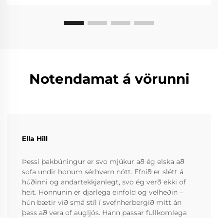
Notendamat á vörunni
Ella Hill
Þessi þakbúningur er svo mjúkur að ég elska að
sofa undir honum sérhvern nótt. Efnið er slétt á
húðinni og andartekkjanlegt, svo ég verð ekki of
heit. Hönnunin er djarlega einföld og velheðin –
hún bætir við smá stíl í svefnherbergið mitt án
þess að vera of augljós. Hann passar fullkomlega