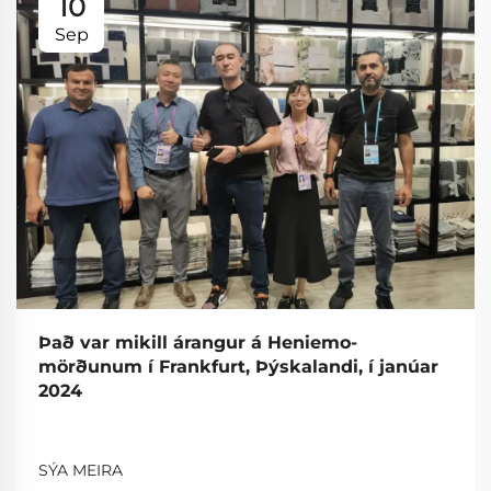
10
Sep
Það var mikill árangur á Heniemo-
mörðunum í Frankfurt, Þýskalandi, í janúar
2024
SÝA MEIRA