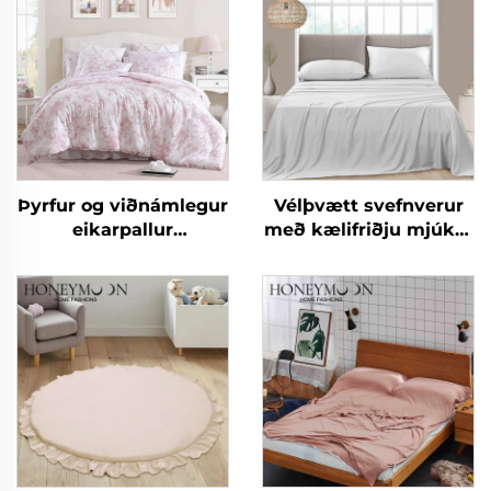
Þyrfur og viðnámlegur
Vélþvætt svefnverur
eikarpallur
með kælifriðju mjúkar
mikroplaggaþekja,
og silki
léttur pönnukokur í
stað pönnu