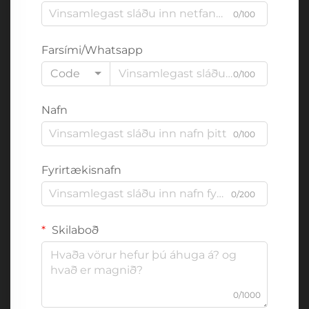
0/100
Farsími/Whatsapp
Code
0/100
Nafn
0/100
Fyrirtækisnafn
0/200
Skilaboð
0/1000