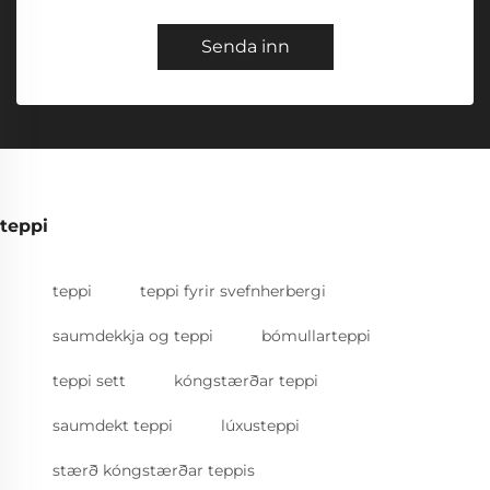
Senda inn
teppi
teppi
teppi fyrir svefnherbergi
saumdekkja og teppi
bómullarteppi
teppi sett
kóngstærðar teppi
saumdekt teppi
lúxusteppi
stærð kóngstærðar teppis