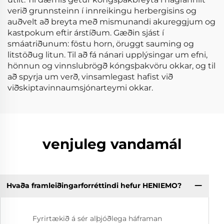
verið grunnsteinn í innreikingu herbergisins og
auðvelt að breyta með mismunandi akureggjum og
kastpokum eftir árstíðum. Gæðin sjást í
smáatriðunum: föstu horn, öruggt sauming og
litstöðug litun. Til að fá nánari upplýsingar um efni,
hönnun og vinnslubrögð kóngsþakvöru okkar, og til
að spyrja um verð, vinsamlegast hafist við
viðskiptavinnaumsjónarteymi okkar.
venjuleg vandamál
Hvaða framleiðingarforréttindi hefur HENIEMO?
Fyrirtækið á sér alþjóðlega háframan