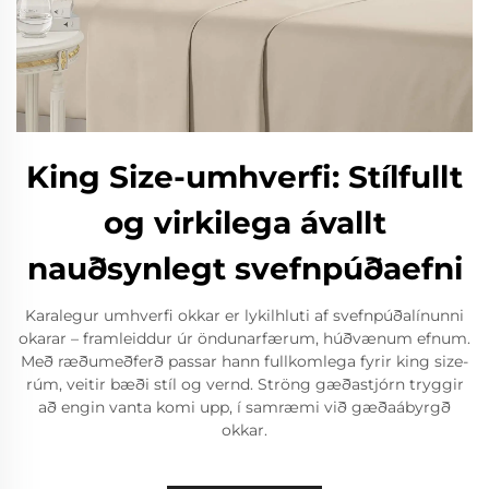
King Size-umhverfi: Stílfullt
og virkilega ávallt
nauðsynlegt svefnpúðaefni
Karalegur umhverfi okkar er lykilhluti af svefnpúðalínunni
okarar – framleiddur úr öndunarfærum, húðvænum efnum.
Með ræðumeðferð passar hann fullkomlega fyrir king size-
rúm, veitir bæði stíl og vernd. Ströng gæðastjórn tryggir
að engin vanta komi upp, í samræmi við gæðaábyrgð
okkar.