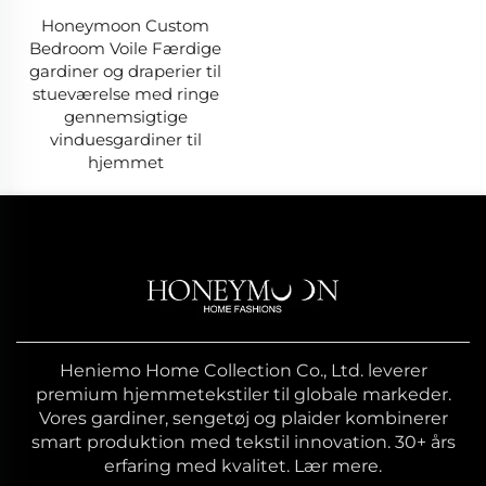
Honeymoon Custom
Bedroom Voile Færdige
gardiner og draperier til
stueværelse med ringe
gennemsigtige
vinduesgardiner til
hjemmet
Heniemo Home Collection Co., Ltd. leverer
premium hjemmetekstiler til globale markeder.
Vores gardiner, sengetøj og plaider kombinerer
smart produktion med tekstil innovation. 30+ års
erfaring med kvalitet. Lær mere.