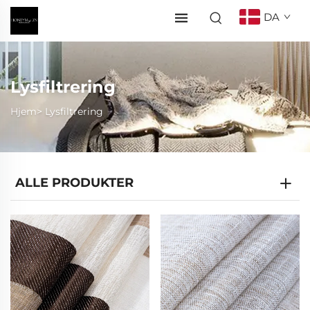
DA
Lysfiltrering
Hjem>
Lysfiltrering
ALLE PRODUKTER