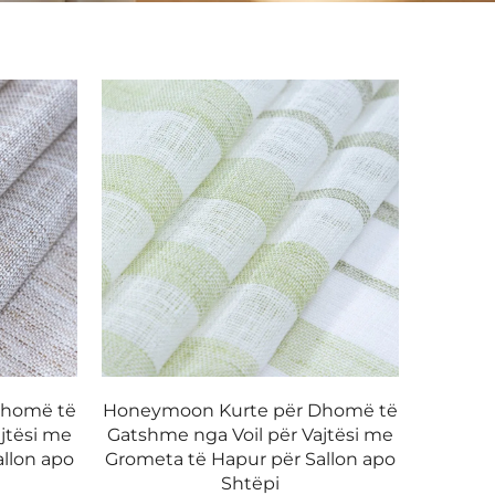
Dhomë të
Honeymoon Kurte për Dhomë të
jtësi me
Gatshme nga Voil për Vajtësi me
llon apo
Grometa të Hapur për Sallon apo
Shtëpi