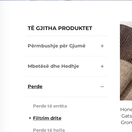
TË GJITHA PRODUKTET
Përmbushje për Gjumë
Mbetësë dhe Hedhje
Perde
Perde të errëta
Hone
Gats
Filtrim drite
Grom
Perde të holla