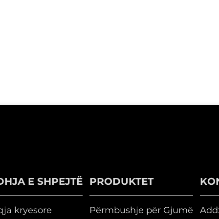
DHJA E SHPEJTË
PRODUKTET
KO
qja kryesore
Përmbushje për Gjumë
Add: