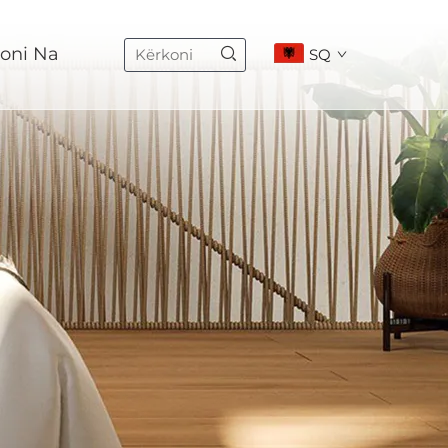
oni Na
SQ