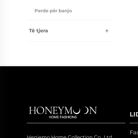
Perde për banjo
Të tjera
LI
Fa
Heniemo Home Collection Co., Ltd