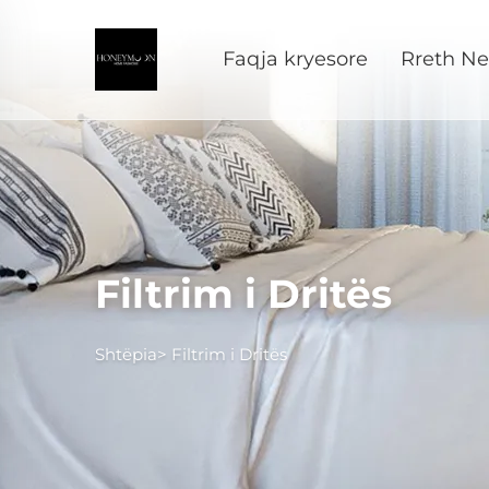
Faqja kryesore
Rreth N
Filtrim i Dritës
Shtëpia>
Filtrim i Dritës