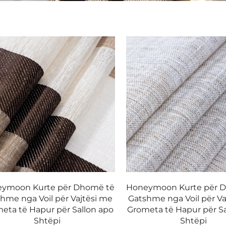
ymoon Kurte për Dhomë të
Honeymoon Kurte për 
hme nga Voil për Vajtësi me
Gatshme nga Voil për Va
eta të Hapur për Sallon apo
Grometa të Hapur për Sa
Shtëpi
Shtëpi