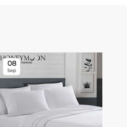
08
0
Sep
Se