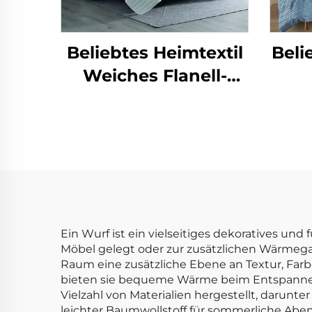
Beliebtes Heimtextil
Beli
Weiches Flanell-
Fleece Kuschelbares
Einz
Wendebettdecken-
Set aus Plüsch-
Best
Sherpa und
Steppdecke
B
Ein Wurf ist ein vielseitiges dekoratives und f
Möbel gelegt oder zur zusätzlichen Wärmeg
Raum eine zusätzliche Ebene an Textur, Farbe
bieten sie bequeme Wärme beim Entspannen,
Vielzahl von Materialien hergestellt, darunte
leichter Baumwollstoff für sommerliche Aben