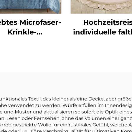
ebtes Microfaser-
Hochzeitsrei
Krinkle-
individuelle fal
eldecken-Set aus
Kinder-Yoga-Sch
Kationen-
und Aktivitätsm
andteilen, Direkt
Krabbeldecke 
aus China,
Babys
ettwäsche-Set
unktionales Textil, das kleiner als eine Decke, aber größe
abe verwendet zu werden. Würfe erfüllen im Innendesig
 und Muster und aktualisieren so sofort die Optik eines 
 Lesen oder Fernsehen, ohne das Volumen einer ganze
r grob gestrickte Wolle für ein rustikales Gefühl, weiche
de oder luxuriöse Kaschmirqualität für ultimativen Komf