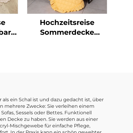
se
Hochzeitsreise
tbare
Sommerdecke
laf-
Strukturiert Kinder
atte,
Polyester
für
Neugeborene
Weihnachtswurfdecke
Queen-Größe
Babywurfdecke mit
Rüschen
r als ein Schal ist und dazu gedacht ist, über
n mehrere Zwecke: Sie verleihen einem
Sofas, Sessels oder Bettes. Funktionell
n Decke zu haben. Sie werden aus einer
 Acryl-Mischgewebe für einfache Pflege,
ort. In der Praxis kann ein schön gewebter