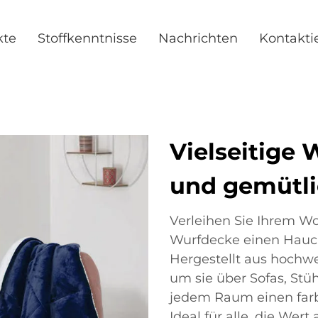
kte
Stoffkenntnisse
Nachrichten
Kontakti
Vielseitige 
und gemütl
Verleihen Sie Ihrem Wo
Wurfdecke einen Hauch
Hergestellt aus hochwer
um sie über Sofas, Stüh
jedem Raum einen farbl
Ideal für alle, die Wert