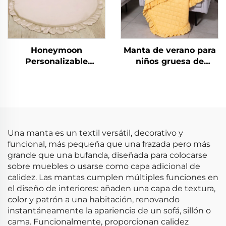
Honeymoon
Manta de verano para
Personalizable
niños gruesa de
Plegable Estera de
poliéster Honeymoon
Juguete para Niños
para recién nacidos,
Yoga Gimnasio de
manta de regalo de
Actividades para Bebé
Navidad, tamaño
que Gatea Estera de
queen, con volantes
Juego para Bebé para
Una manta es un textil versátil, decorativo y
el Suelo
funcional, más pequeña que una frazada pero más
grande que una bufanda, diseñada para colocarse
sobre muebles o usarse como capa adicional de
calidez. Las mantas cumplen múltiples funciones en
el diseño de interiores: añaden una capa de textura,
color y patrón a una habitación, renovando
instantáneamente la apariencia de un sofá, sillón o
cama. Funcionalmente, proporcionan calidez