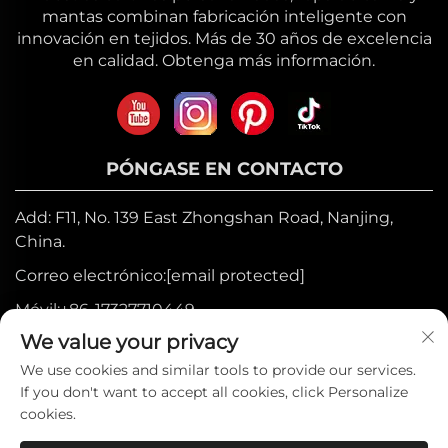
mantas combinan fabricación inteligente con
innovación en tejidos. Más de 30 años de excelencia
en calidad. Obtenga más información.
PÓNGASE EN CONTACTO
Add: F11, No. 139 East Zhongshan Road, Nanjing,
China.
Correo electrónico:
[email protected]
Móvil:
+86-17327710449
We value your privacy
Tel:
+86-025-84573776
We use cookies and similar tools to provide our services.
If you don't want to accept all cookies, click Personalize
Derechos de autor © 2025 por Heniemo
cookies.
Home Collection Co., Ltd. —
Política de