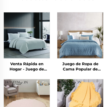
Venta Rápida en
Juego de Ropa de
Hogar - Juego de
Cama Popular de
Edredones y Mantas
Microfibra Cationica
Suaves de Franela
Directo de China,
Polar Reversibles y
Sólido, Juego de
Plush para Dormitorio
Cubrecamas con
Textura Arrugada