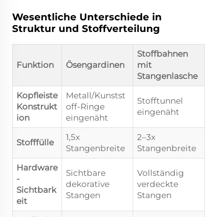
Wesentliche Unterschiede in
Struktur und Stoffverteilung
Stoffbahnen
Funktion
Ösengardinen
mit
Stangenlasche
Kopfleiste
Metall/Kunstst
Stofftunnel
Konstrukt
off-Ringe
eingenäht
ion
eingenäht
1,5x
2–3x
Stofffülle
Stangenbreite
Stangenbreite
Hardware
Sichtbare
Vollständig
-
dekorative
verdeckte
Sichtbark
Stangen
Stangen
eit