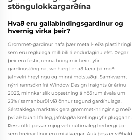
stöngulokkargarðína
Hvað eru gallabindingsgardínur og
hvernig virka þeir?
Grommet-gardínur hafa þær metall- eða plastihringi
sem eru reglulega millibili á endurlaginu efst. Þegar
þeir eru festir, renna hringirnir beint yfir
gardínustöngina, svo hægt er að færa þá með
jafnvelri hreyfingu og minni mótstaðgi. Samkvæmt
nýrri rannsókn frá Window Design Insights úr árinu
2023, minnkar slík uppsetning á höðrum ávala um
23% í samanburði við önnur tegund gardínulaga.
Sérstaklega marktæk gera grommet-hringir sig með
því að búa til falleg, jafnlagða kreflingu yfir gluggann.
Þessi útlit passar mjög vel í nútímaleg herbergi þar
sem hreinar línur eru mikilvægar. Auk þess er viðhald