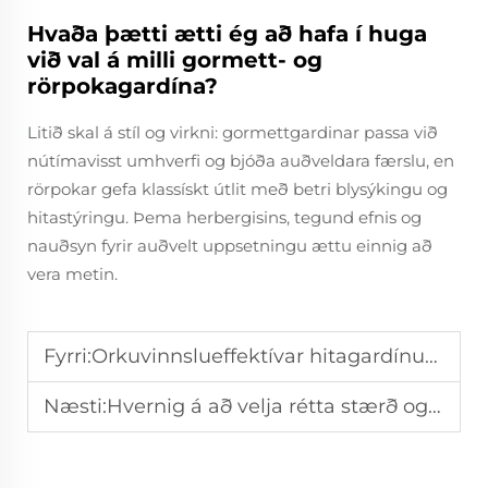
Hvaða þætti ætti ég að hafa í huga
við val á milli gormett- og
rörpokagardína?
Litið skal á stíl og virkni: gormettgardinar passa við
nútímavisst umhverfi og bjóða auðveldara færslu, en
rörpokar gefa klassískt útlit með betri blysýkingu og
hitastýringu. Þema herbergisins, tegund efnis og
nauðsyn fyrir auðvelt uppsetningu ættu einnig að
vera metin.
Fyrri:
Orkuvinnslueffektívar hitagardínur: Minnka þær hitunotkun?
Næsti:
Hvernig á að velja rétta stærð og form á kussínur fyrir sófunn