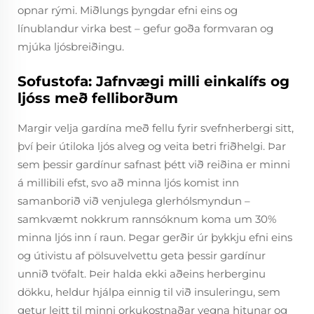
opnar rými. Miðlungs þyngdar efni eins og
línublandur virka best – gefur goða formvaran og
mjúka ljósbreiðingu.
Sofustofa: Jafnvægi milli einkalífs og
ljóss með felliborðum
Margir velja gardína með fellu fyrir svefnherbergi sitt,
því þeir útiloka ljós alveg og veita betri friðhelgi. Þar
sem þessir gardínur safnast þétt við reiðina er minni
á millibili efst, svo að minna ljós komist inn
samanborið við venjulega glerhólsmyndun –
samkvæmt nokkrum rannsóknum koma um 30%
minna ljós inn í raun. Þegar gerðir úr þykkju efni eins
og útivistu af pölsuvelvettu geta þessir gardínur
unnið tvöfalt. Þeir halda ekki aðeins herberginu
dökku, heldur hjálpa einnig til við insuleringu, sem
getur leitt til minni orkukostnaðar vegna hitunar og