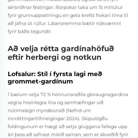
sérsniðnar festingar. Rörpokar taka um 15 mínútur
fyrir grunnuppsetningu en geta krefst frekari tíma til
að jafna út rúllur. Lásersnemma bætir nákvæmni
fyrir báða tegundir.
Að velja rétta gardínahöfuð
eftir herbergi og notkun
Lofsalur: Stíl í fyrsta lagi með
grommet-gardínum
Í bælum velja 72 % hönnunaraðila gleraugnagardina
vegna hreinlegra lína og samhæfingar við
nútímalegri myndbúnað (Nefnd um
innréttingartilhneigingar 2024). Skipulögðu
foldingunum er hægt að setja gluggana fallega upp
án þess að safnast mikið saman, sem er ákveðið fyrir