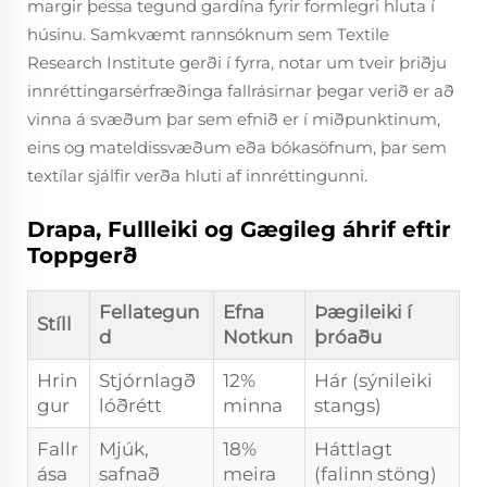
margir þessa tegund gardína fyrir formlegri hluta í
húsinu. Samkvæmt rannsóknum sem Textile
Research Institute gerði í fyrra, notar um tveir þriðju
innréttingarsérfræðinga fallrásirnar þegar verið er að
vinna á svæðum þar sem efnið er í miðpunktinum,
eins og mateldissvæðum eða bókasöfnum, þar sem
textílar sjálfir verða hluti af innréttingunni.
Drapa, Fullleiki og Gægileg áhrif eftir
Toppgerð
Fellategun
Efna
Þægileiki í
Stíll
d
Notkun
þróaðu
Hrin
Stjórnlagð
12%
Hár (sýnileiki
gur
lóðrétt
minna
stangs)
Fallr
Mjúk,
18%
Háttlagt
ása
safnað
meira
(falinn stöng)