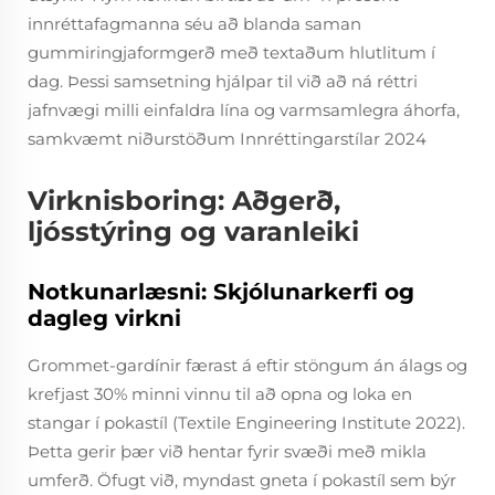
innréttafagmanna séu að blanda saman
gummiringjaformgerð með textaðum hlutlitum í
dag. Þessi samsetning hjálpar til við að ná réttri
jafnvægi milli einfaldra lína og varmsamlegra áhorfa,
samkvæmt niðurstöðum Innréttingarstílar 2024
Virknisboring: Aðgerð,
ljósstýring og varanleiki
Notkunarlæsni: Skjólunarkerfi og
dagleg virkni
Grommet-gardínir færast á eftir stöngum án álags og
krefjast 30% minni vinnu til að opna og loka en
stangar í pokastíl (Textile Engineering Institute 2022).
Þetta gerir þær við hentar fyrir svæði með mikla
umferð. Öfugt við, myndast gneta í pokastíl sem býr