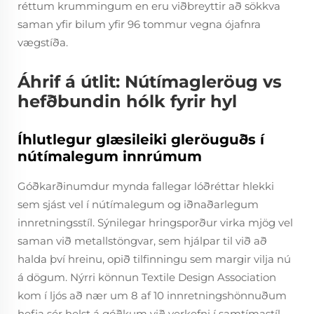
réttum krummingum en eru viðbreyttir að sökkva
saman yfir bilum yfir 96 tommur vegna ójafnra
vægstíða.
Áhrif á útlit: Nútímagleröug vs
hefðbundin hólk fyrir hyl
Íhlutlegur glæsileiki gleröuguðs í
nútímalegum innrúmum
Góðkarðinumdur mynda fallegar lóðréttar hlekki
sem sjást vel í nútímalegum og iðnaðarlegum
innretningsstíl. Sýnilegar hringsporður virka mjög vel
saman við metallstöngvar, sem hjálpar til við að
halda því hreinu, opið tilfinningu sem margir vilja nú
á dögum. Nýrri könnun Textile Design Association
kom í ljós að nær um 8 af 10 innretningshönnuðum
hefja sér helst á góðkum við verkefni í samtímastíl.