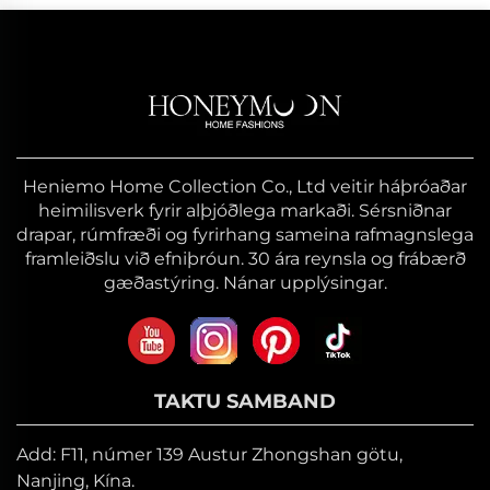
Heniemo Home Collection Co., Ltd veitir háþróaðar
heimilisverk fyrir alþjóðlega markaði. Sérsniðnar
drapar, rúmfræði og fyrirhang sameina rafmagnslega
framleiðslu við efniþróun. 30 ára reynsla og frábærð
gæðastýring. Nánar upplýsingar.
TAKTU SAMBAND
Add: F11, númer 139 Austur Zhongshan götu,
Nanjing, Kína.