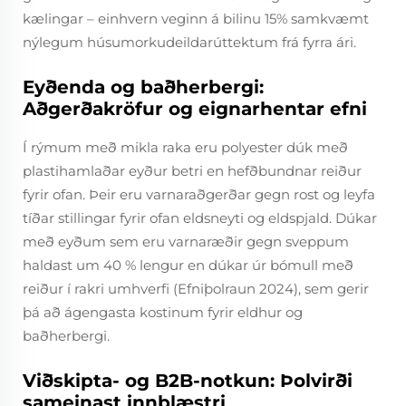
kælingar – einhvern veginn á bilinu 15% samkvæmt
nýlegum húsumorkudeildarúttektum frá fyrra ári.
Eyðenda og baðherbergi:
Aðgerðakröfur og eignarhentar efni
Í rýmum með mikla raka eru polyester dúk með
plastihamlaðar eyður betri en hefðbundnar reiður
fyrir ofan. Þeir eru varnaraðgerðar gegn rost og leyfa
tíðar stillingar fyrir ofan eldsneyti og eldspjald. Dúkar
með eyðum sem eru varnaræðir gegn sveppum
haldast um 40 % lengur en dúkar úr bómull með
reiður í rakri umhverfi (Efniþolraun 2024), sem gerir
þá að ágengasta kostinum fyrir eldhur og
baðherbergi.
Viðskipta- og B2B-notkun: Þolvirði
sameinast innblæstri