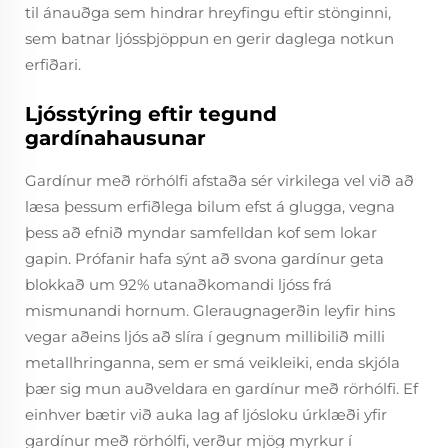
til ánauðga sem hindrar hreyfingu eftir stönginni,
sem batnar ljóssþjöppun en gerir daglega notkun
erfiðari.
Ljósstýring eftir tegund
gardínahausunar
Gardínur með rörhólfi afstaða sér virkilega vel við að
læsa þessum erfiðlega bilum efst á glugga, vegna
þess að efnið myndar samfelldan kof sem lokar
gapin. Prófanir hafa sýnt að svona gardínur geta
blokkað um 92% utanaðkomandi ljóss frá
mismunandi hornum. Gleraugnagerðin leyfir hins
vegar aðeins ljós að slíra í gegnum millibilið milli
metallhringanna, sem er smá veikleiki, enda skjóla
þær sig mun auðveldara en gardínur með rörhólfi. Ef
einhver bætir við auka lag af ljósloku úrklæði yfir
gardínur með rörhólfi, verður mjög myrkur í