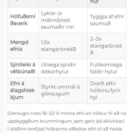
nur
Lyklar úr
Höfuðsmí
Tyggja af efni
málm/plast
ðaverk
saumuð
saumaðir inn
2–3x
Mengd
1,5x
stangarbred
efnis
stangarbredð
ð
Sýnileiki á
Útvega sýndir
Fullkomlega
vélbúnaði
dekorhylur
faldir hylur
Efni á
Dreift eftir
Styrkt ummál á
álagshlek
hólkinu fyrir
gleraugum
kjum
hyl
Gleröugin nota 18–22 % minna efni en hólkur til að ná
uppbyggðum krummingum, sem gerir þá skilvirkari.
Í staðinn krefjast hólkanna viðbótar efni til að halda