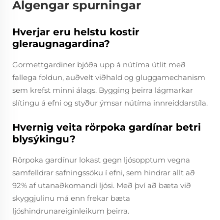
Algengar spurningar
Hverjar eru helstu kostir
gleraugnagardina?
Gormettgardiner bjóða upp á nútíma útlit með
fallega foldun, auðvelt viðhald og gluggamechanism
sem krefst minni álags. Bygging þeirra lágmarkar
slítingu á efni og styður ýmsar nútíma innreiddarstíla.
Hvernig veita rörpoka gardínar betri
blysýkingu?
Rörpoka gardínur lokast gegn ljósopptum vegna
samfelldrar safningssöku í efni, sem hindrar allt að
92% af utanaðkomandi ljósi. Með því að bæta við
skyggjulinu má enn frekar bæta
ljóshindrunareiginleikum þeirra.