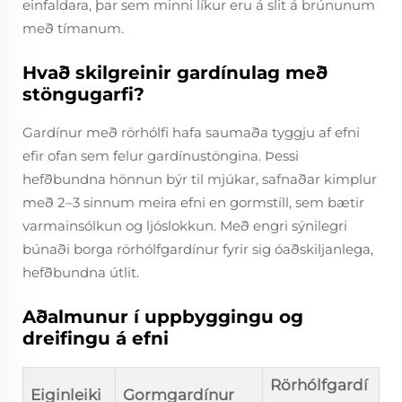
einfaldara, þar sem minni líkur eru á slit á brúnunum
með tímanum.
Hvað skilgreinir gardínulag með
stöngugarfi?
Gardínur með rörhólfi hafa saumaða tyggju af efni
efir ofan sem felur gardínustöngina. Þessi
hefðbundna hönnun býr til mjúkar, safnaðar kimplur
með 2–3 sinnum meira efni en gormstíll, sem bætir
varmainsólkun og ljóslokkun. Með engri sýnilegri
búnaði borga rörhólfgardínur fyrir sig óaðskiljanlega,
hefðbundna útlit.
Aðalmunur í uppbyggingu og
dreifingu á efni
Rörhólfgardí
Eiginleiki
Gormgardínur