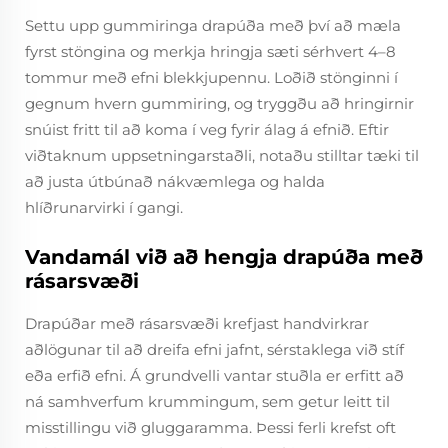
Settu upp gummiringa drapúða með því að mæla
fyrst stöngina og merkja hringja sæti sérhvert 4–8
tommur með efni blekkjupennu. Loðið stönginni í
gegnum hvern gummiring, og tryggðu að hringirnir
snúist fritt til að koma í veg fyrir álag á efnið. Eftir
viðtaknum uppsetningarstaðli, notaðu stilltar tæki til
að justa útbúnað nákvæmlega og halda
hlíðrunarvirki í gangi.
Vandamál við að hengja drapúða með
rásarsvæði
Drapúðar með rásarsvæði krefjast handvirkrar
aðlögunar til að dreifa efni jafnt, sérstaklega við stíf
eða erfið efni. Á grundvelli vantar stuðla er erfitt að
ná samhverfum krummingum, sem getur leitt til
misstillingu við gluggaramma. Þessi ferli krefst oft