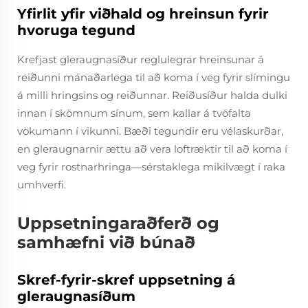
Yfirlit yfir viðhald og hreinsun fyrir
hvoruga tegund
Krefjast gleraugnasíður reglulegrar hreinsunar á
reiðunni mánaðarlega til að koma í veg fyrir slímingu
á milli hringsins og reiðunnar. Reiðusíður halda dulki
innan í skömnum sínum, sem kallar á tvöfalta
vökumann í vikunni. Bæði tegundir eru vélaskurðar,
en gleraugnarnir ættu að vera loftræktir til að koma í
veg fyrir rostnarhringa—sérstaklega mikilvægt í raka
umhverfi.
Uppsetningaraðferð og
samhæfni við búnað
Skref-fyrir-skref uppsetning á
gleraugnasíðum