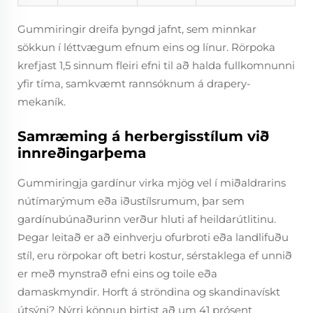
Gummiringir dreifa þyngd jafnt, sem minnkar
sökkun í léttvægum efnum eins og línur. Rörpoka
krefjast 1,5 sinnum fleiri efni til að halda fullkomnunni
yfir tíma, samkvæmt rannsóknum á drapery-
mekaník.
Samræming á herbergisstílum við
innreðingarþema
Gummiringja gardínur virka mjög vel í miðaldrarins
nútímarýmum eða iðustílsrumum, þar sem
gardínubúnaðurinn verður hluti af heildarútlitinu.
Þegar leitað er að einhverju ofurbroti eða landlifuðu
stíl, eru rörpokar oft betri kostur, sérstaklega ef unnið
er með mynstrað efni eins og toile eða
damaskmyndir. Horft á ströndina og skandinavískt
útsýni? Nýrri könnun birtist að um 41 prósent