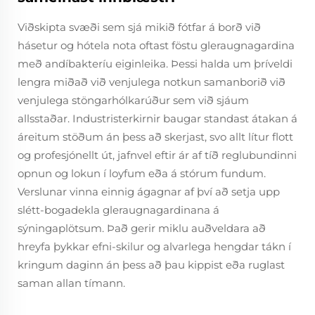
Viðskipta svæði sem sjá mikið fótfar á borð við
hásetur og hótela nota oftast föstu gleraugnagardina
með andíbakteríu eiginleika. Þessi halda um þríveldi
lengra miðað við venjulega notkun samanborið við
venjulega stöngarhólkarúður sem við sjáum
allsstaðar. Industristerkirnir baugar standast átakan á
áreitum stöðum án þess að skerjast, svo allt lítur flott
og profesjónellt út, jafnvel eftir ár af tíð reglubundinni
opnun og lokun í loyfum eða á stórum fundum.
Verslunar vinna einnig ágagnar af því að setja upp
slétt-bogadekla gleraugnagardinana á
sýningaplötsum. Það gerir miklu auðveldara að
hreyfa þykkar efni-skilur og alvarlega hengdar tákn í
kringum daginn án þess að þau kippist eða ruglast
saman allan tímann.