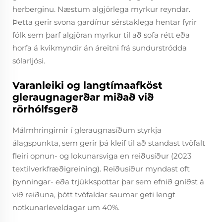
herberginu. Næstum algjörlega myrkur reyndar.
Þetta gerir svona gardínur sérstaklega hentar fyrir
fólk sem þarf algjöran myrkur til að sofa rétt eða
horfa á kvikmyndir án áreitni frá sundurstródda
sólarljósi.
Varanleiki og langtímaafköst
gleraugnagerðar miðað við
rörhólfsgerð
Málmhringirnir í gleraugnasíðum styrkja
álagspunkta, sem gerir þá kleif til að standast tvöfalt
fleiri opnun- og lokunarsviga en reiðusíður (2023
textilverkfræðigreining). Reiðusíður myndast oft
þynningar- eða trjúkkspottar þar sem efnið gníðst á
við reiðuna, þótt tvöfaldar saumar geti lengt
notkunarleveldagar um 40%.