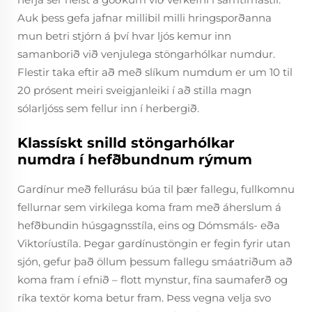
Auk þess gefa jafnar millibil milli hringsporðanna
mun betri stjórn á því hvar ljós kemur inn
samanborið við venjulega stöngarhólkar numdur.
Flestir taka eftir að með slíkum numdum er um 10 til
20 prósent meiri sveigjanleiki í að stilla magn
sólarljóss sem fellur inn í herbergið.
Klassískt snilld stöngarhólkar
numdra í hefðbundnum rýmum
Gardínur með fellurásu búa til þær fallegu, fullkomnu
fellurnar sem virkilega koma fram með áherslum á
hefðbundin húsgagnsstíla, eins og Dómsmáls- eða
Viktoríustíla. Þegar gardínustöngin er fegin fyrir utan
sjón, gefur það öllum þessum fallegu smáatriðum að
koma fram í efnið – flott mynstur, fína saumaferð og
ríka textör koma betur fram. Þess vegna velja svo