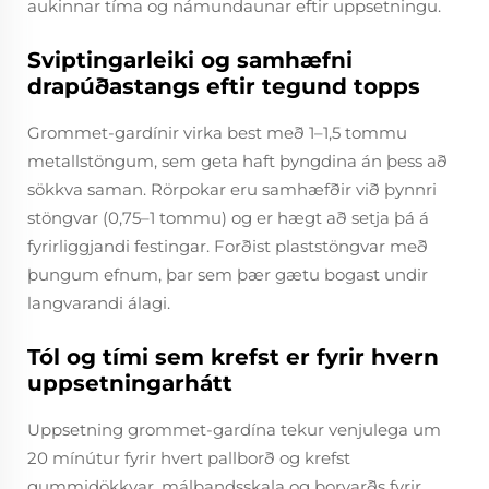
aukinnar tíma og námundaunar eftir uppsetningu.
Sviptingarleiki og samhæfni
drapúðastangs eftir tegund topps
Grommet-gardínir virka best með 1–1,5 tommu
metallstöngum, sem geta haft þyngdina án þess að
sökkva saman. Rörpokar eru samhæfðir við þynnri
stöngvar (0,75–1 tommu) og er hægt að setja þá á
fyrirliggjandi festingar. Forðist plaststöngvar með
þungum efnum, þar sem þær gætu bogast undir
langvarandi álagi.
Tól og tími sem krefst er fyrir hvern
uppsetningarhátt
Uppsetning grommet-gardína tekur venjulega um
20 mínútur fyrir hvert pallborð og krefst
gummidökkvar, málbandsskala og borvarðs fyrir