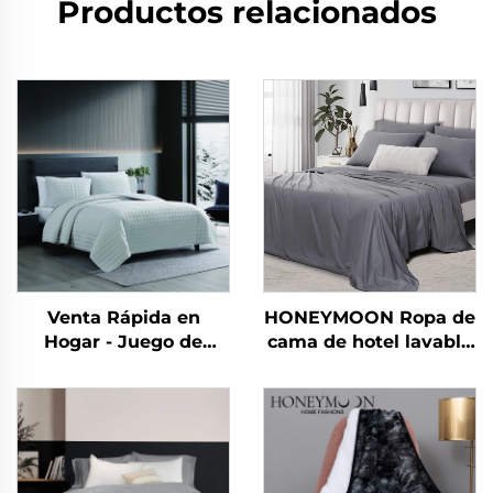
Productos relacionados
Venta Rápida en
HONEYMOON Ropa de
Hogar - Juego de
cama de hotel lavable
Edredones y Mantas
en máquina 300T 100
Suaves de Franela
% bambú en sateén 4
Polar Reversibles y
piezas refrescante
Plush para Dormitorio
suave y sedosa
tamaño queen diseño
exclusivo