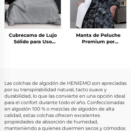
Cubrecama de Lujo
Manta de Peluche
Sólido para Uso
Premium por
Doméstico 100% Lino y
Honeymoon – Suave y
Algodón Lavado de
Esponjosa, Caliente y
Alta Calidad y
Aterciopelada, Tamaño
Transpirable
Extra Grande,
Terciopelo Polar para
Todas las Temporadas
Las colchas de algodón de HENIEMO son apreciadas
por su transpirabilidad natural, tacto suave y
durabilidad, lo que las convierte en una opción ideal
para el confort durante todo el año. Confeccionadas
en algodón 100 % o mezclas de algodón de alta
calidad, estas colchas ofrecen excelentes
propiedades de absorción de humedad,
manteniendo a quienes duermen secos y cómodos