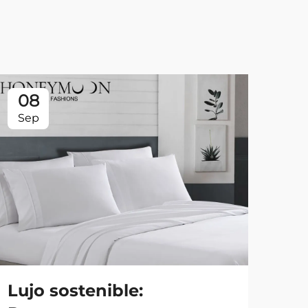
08
0
Sep
Se
Lujo sostenible:
Es