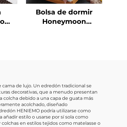
n
Bolsa de dormir
do
Honeymoon
caje
Premium de algodón
la de
les
para
cama de lujo. Un edredón tradicional se
costuras decorativas, que a menudo presentan
na colcha debido a una capa de guata más
ligeramente acolchado, diseñado
n edredón HENIEMO podría utilizarse como
 añadir estilo o usarse por sí sola como
 colchas en estilos tejidos como matelasse o