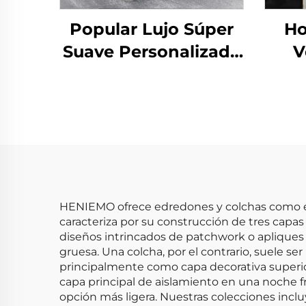
Popular Lujo Súper
Ho
Suave Personalizado
V
Moderno Juego de
Suav
Edredón King Size 3
Fo
Piezas
Dor
HENIEMO ofrece edredones y colchas como el
caracteriza por su construcción de tres capas
diseños intrincados de patchwork o apliques
gruesa. Una colcha, por el contrario, suele s
principalmente como capa decorativa superior
capa principal de aislamiento en una noche fr
opción más ligera. Nuestras colecciones incl