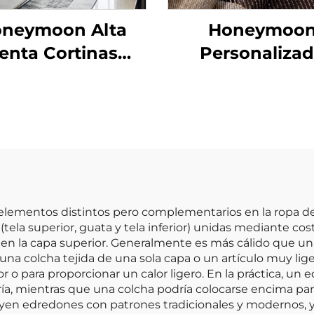
neymoon Alta
Honeymoo
enta Cortinas
Personaliza
es Naturales con
Cortinas de En
rro Sólido con
Listas para
Ojales para
Dormitorio y Sa
mitorio Ventana
Estar con Oja
Transparentes 
Ventana
ementos distintos pero complementarios en la ropa de 
 (tela superior, guata y tela inferior) unidas mediante 
 en la capa superior. Generalmente es más cálido que u
er una colcha tejida de una sola capa o un artículo muy 
 o para proporcionar un calor ligero. En la práctica, u
ía, mientras que una colcha podría colocarse encima para
uyen edredones con patrones tradicionales y modernos, y