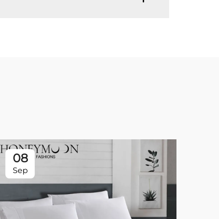
08
0
Sep
Se