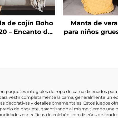
da de cojín Boho
Manta de ver
20 – Encanto de
para niños grue
s atemporal para
poliéster
cada espacio
Honeymoon p
recién nacido
manta de regal
Navidad, tam
queen, con vola
on paquetes integrales de ropa de cama diseñados para 
para vestir completamente la cama, generalmente un ed
s decorativas y detalles ornamentales. Estos juegos ofr
recio de paquete, garantizando al mismo tiempo una pe
ndidades específicas de colchón, con diseños de fondos