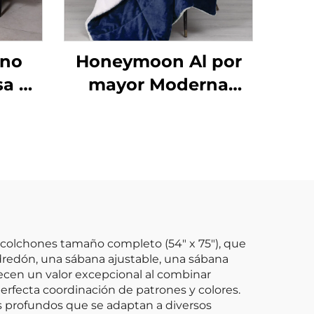
ano
Honeymoon Al por
sa de
mayor Moderna
Manta de Navidad
ara
100% Poliéster Súper
s,
Suave Personalizada
o de
Reversible Doble
año
Cara de Sherpa
ntes
colchones tamaño completo (54" x 75"), que
redón, una sábana ajustable, una sábana
ecen un valor excepcional al combinar
rfecta coordinación de patrones y colores.
 profundos que se adaptan a diversos