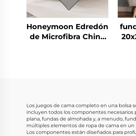
Honeymoon Edredón
fun
de Microfibra China
20x
Verano Edredón
raya
Sábanas Colcha y
Cubrecamas
Los juegos de cama completo en una bolsa s
incluyen todos los componentes necesarios 
plana, fundas de almohada y, a menudo, funda
múltiples elementos de ropa de cama en un p
Los componentes están diseñados para profu