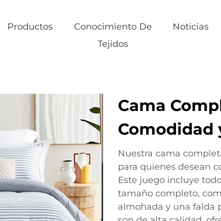
Productos
Conocimiento De
Noticias
Tejidos
Cama Comple
Comodidad y
Nuestra cama completa 
para quienes desean co
Este juego incluye tod
tamaño completo, como
almohada y una falda p
son de alta calidad, o