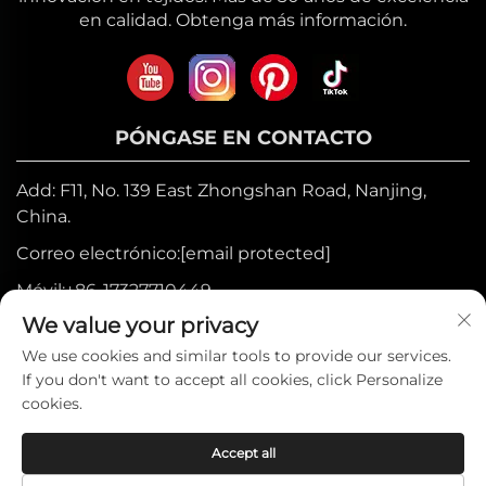
en calidad. Obtenga más información.
PÓNGASE EN CONTACTO
Add: F11, No. 139 East Zhongshan Road, Nanjing,
China.
Correo electrónico:
[email protected]
Móvil:
+86-17327710449
We value your privacy
Tel:
+86-025-84573776
We use cookies and similar tools to provide our services.
If you don't want to accept all cookies, click Personalize
Derechos de autor © 2025 por Heniemo
cookies.
Home Collection Co., Ltd. —
Política de
Accept all
privacidad