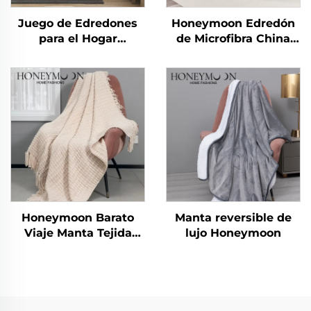
Juego de Edredones
Honeymoon Edredón
para el Hogar
de Microfibra China
Miraculous Home
Verano Edredón
CozyLux Edredón de
Sábanas Colcha y
Sarga Rizada
Cubrecamas
Honeymoon Barato
Manta reversible de
Viaje Manta Tejida
lujo Honeymoon
Vestible Lujo Flecos
Mantas