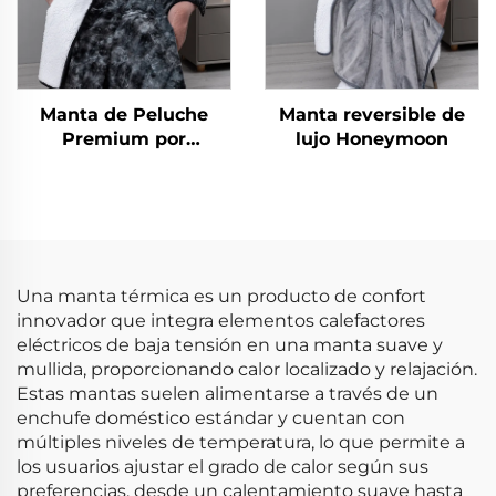
Manta de Peluche
Manta reversible de
Premium por
lujo Honeymoon
Honeymoon – Suave y
Esponjosa, Caliente y
Aterciopelada, Tamaño
Extra Grande,
Terciopelo Polar para
Todas las Temporadas
Una manta térmica es un producto de confort
innovador que integra elementos calefactores
eléctricos de baja tensión en una manta suave y
mullida, proporcionando calor localizado y relajación.
Estas mantas suelen alimentarse a través de un
enchufe doméstico estándar y cuentan con
múltiples niveles de temperatura, lo que permite a
los usuarios ajustar el grado de calor según sus
preferencias, desde un calentamiento suave hasta