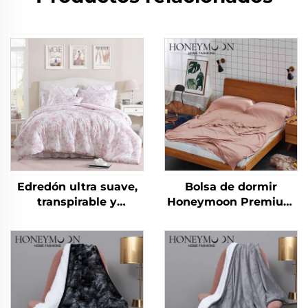
Edredón ultra suave,
Bolsa de dormir
transpirable y
Honeymoon Premium
respetuoso con la piel,
de algodón
de microfibra de
eucalipto, ligero,
alternativo a plumas y
edredón