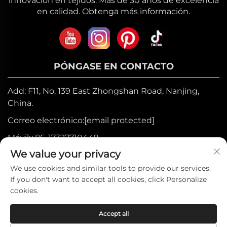
innovación en tejidos. Más de 30 años de excelencia
en calidad. Obtenga más información.
PÓNGASE EN CONTACTO
Add: F11, No. 139 East Zhongshan Road, Nanjing,
China.
Correo electrónico:
[email protected]
Móvil:
+86-17327710449
We value your privacy
Tel:
+86-025-84573776
We use cookies and similar tools to provide our services.
If you don't want to accept all cookies, click Personalize
Derechos de autor © 2025 por Heniemo
cookies.
Home Collection Co., Ltd. —
Política de
Accept all
privacidad