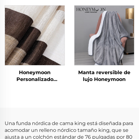
CozyLux Edredón de
Edredón King Size 3
Sarga Rizada
Piezas
Honeymoon
Manta reversible de
Personalizado
lujo Honeymoon
Cortinas de Encaje
Listas para Dormitorio
y Sala de Estar con
Ojales Transparentes
para Ventana
Una funda nórdica de cama king está diseñada para
acomodar un relleno nórdico tamaño king, que se
ajusta a un colchón estándar de 76 pulgadas por 80