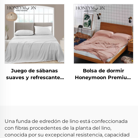
Hogar Uso en
% bambú en sateén 4
Dormitorio
piezas refrescante
suave y sedosa
tamaño queen diseño
exclusivo
Juego de sábanas
Bolsa de dormir
suaves y refrescantes
Honeymoon Premium
para cama de hotel
de algodón
lavables en máquina
Una funda de edredón de lino está confeccionada
con fibras procedentes de la planta del lino,
conocida por su excepcional resistencia, capacidad