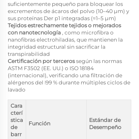
suficientemente pequeño para bloquear los
excrementos de ácaros del polvo (10–40 µm) y
sus proteínas Der p1 integradas (≈1–5 µm)
Tejidos estrechamente tejidos o mejorados
con nanotecnología
, como microfibra o
nanofibras electrohiladas, que mantienen la
integridad estructural sin sacrificar la
transpirabilidad
Certificación por terceros
según las normas
ASTM F3502 (EE. UU.) o ISO 18184
(internacional), verificando una filtración de
alérgenos del ǀ99 % durante múltiples ciclos de
lavado
Cara
cterí
stica
Estándar de
Función
de
Desempeño
barr