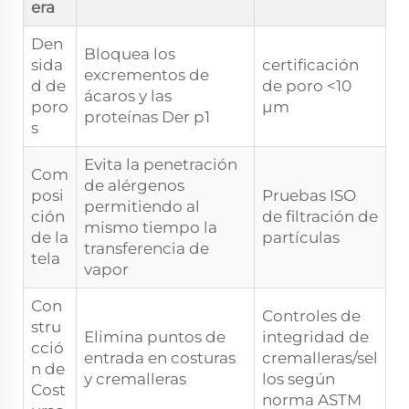
era
Den
Bloquea los
sida
certificación
excrementos de
d de
de poro <10
ácaros y las
poro
µm
proteínas Der p1
s
Evita la penetración
Com
de alérgenos
posi
Pruebas ISO
permitiendo al
ción
de filtración de
mismo tiempo la
de la
partículas
transferencia de
tela
vapor
Con
Controles de
stru
Elimina puntos de
integridad de
cció
entrada en costuras
cremalleras/sel
n de
y cremalleras
los según
Cost
norma ASTM