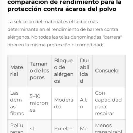
comparación de rendimiento para la
protección contra ácaros del polvo
La selección del material es el factor más
determinante en el rendimiento de barrera contra
alérgenos. No todas las telas denominadas "barrera"
ofrecen la misma protección ni comodidad:
Bloque
Dur
Tamañ
Mate
o de
abil
o de los
Consuelo
rial
alérgen
ida
poros
os
d
Las
Con
5–10
dem
Modera
Alt
capacidad
micron
ás
do
o
para
es
fibras
respirar
Poliu
Menos
<1
Excelen
Me
retan
transpirabl