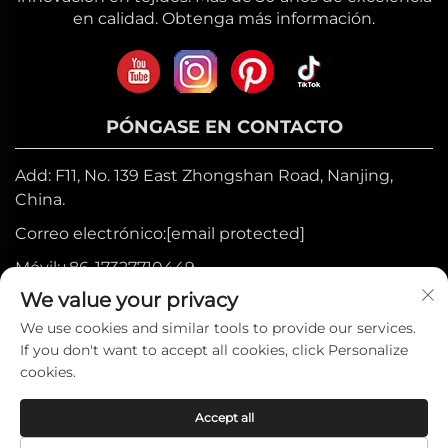
en calidad. Obtenga más información.
PÓNGASE EN CONTACTO
Add: F11, No. 139 East Zhongshan Road, Nanjing,
China.
Correo electrónico:
[email protected]
Móvil:
+86-17327710449
We value your privacy
Tel:
+86-025-84573776
We use cookies and similar tools to provide our services.
If you don't want to accept all cookies, click Personalize
Derechos de autor © 2025 por Heniemo
cookies.
Home Collection Co., Ltd. —
Política de
Accept all
privacidad