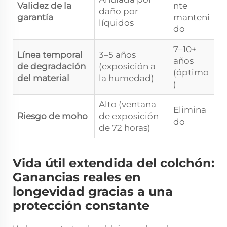
Validez de la
nte
daño por
garantía
manteni
líquidos
do
7–10+
Línea temporal
3–5 años
años
de degradación
(exposición a
(óptimo
del material
la humedad)
)
Alto (ventana
Elimina
Riesgo de moho
de exposición
do
de 72 horas)
Vida útil extendida del colchón:
Ganancias reales en
longevidad gracias a una
protección constante