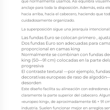
que normalmente usamos. Así equilibra visualm
anclaje para toda la disposición. Además, esta el
hacia arriba, hacia el cabecero, haciendo que t
cuidadosamente organizado.
La superposición sigue una jerarquía intencional
Las fundas Euro se colocan
primero
, ajus
Dos fundas Euro son adecuadas para camas
proporcional en camas king
Normalmente se combinan con fundas dec
king (50—91 cm) colocadas en la parte del
progresiva
El contraste textural —por ejemplo, fundas
decorativas europeas de raso de algodón— 
desorden
Este diseño facilita su alineación con edredones
claramente la parte superior del cabecero. Al
«europeo king», de aproximadamente 66 × 91 cm,
industria. Suelen funcionar mejor en arreglos se