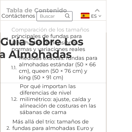
Tabla de Contenido
Contáctenos
ES
Comparación de los tamaños
principales de fundas para
 Guía Sobre Los
almohadas: dimensiones,
normas y variaciones reales
ra Almohadas
Medidas exactas: fundas para
almohadas estándar (50 × 66
cm), queen (50 × 76 cm) y
king (50 × 91 cm)
Por qué importan las
diferencias de nivel
milimétrico: ajuste, caída y
alineación de costuras en las
sábanas de cama
Más allá del trío: tamaños de
fundas para almohadas Euro y