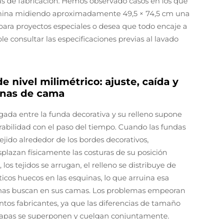
s de fabricación. Hemos observado casos en los que
ina midiendo aproximadamente 49,5 × 74,5 cm una
para proyectos especiales o desea que todo encaje a
e consultar las especificaciones previas al lavado
e nivel milimétrico: ajuste, caída y
banas de cama
ada entre la funda decorativa y su relleno supone
urabilidad con el paso del tiempo. Cuando las fundas
ejido alrededor de los bordes decorativos,
plazan físicamente las costuras de su posición
los tejidos se arrugan, el relleno se distribuye de
icos huecos en las esquinas, lo que arruina esa
onas buscan en sus camas. Los problemas empeoran
ntos fabricantes, ya que las diferencias de tamaño
as capas se superponen y cuelgan conjuntamente.