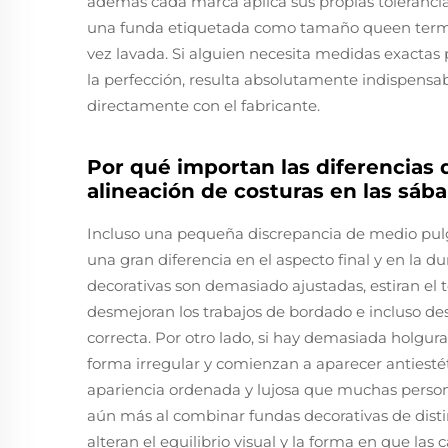
además cada marca aplica sus propias tolerancia
una funda etiquetada como tamaño queen term
vez lavada. Si alguien necesita medidas exactas 
la perfección, resulta absolutamente indispensabl
directamente con el fabricante.
Por qué importan las diferencias d
alineación de costuras en las sá
Incluso una pequeña discrepancia de medio pulg
una gran diferencia en el aspecto final y en la d
decorativas son demasiado ajustadas, estiran el t
desmejoran los trabajos de bordado e incluso des
correcta. Por otro lado, si hay demasiada holgura, 
forma irregular y comienzan a aparecer antiestét
apariencia ordenada y lujosa que muchas pers
aún más al combinar fundas decorativas de disti
alteran el equilibrio visual y la forma en que l