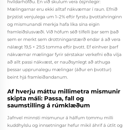
hvíldarhöfðu. En við skulum vera ósýnilegir:
Mælingarnar eru ekki alltaf nákvæmar í raun. Efnið
þrýstist venjulega um 1–2% eftir fyrstu þvottahringinn
og mismunandi merkja hafa líka sína eigin
framleiðslusvæði. Við höfum séð tilfelli þar sem það
sem er merkt sem drottningarstærð endar á að vera
nálægt 19,5 × 29,5 tomma eftir þvott. Ef einhver þarf
nákvæmar mælingar fyrir sérstakar verkefni eða vilja
að allt passi nákvæst, er nauðsynlegt að athuga
þessar upprunalegu mælingar (áður en þvottur)
beint hjá framleiðandanum.
Af hverju máttu millimetra mismunir
skipta máli: Passa, fall og
saumstilling á rúmklæðum
Jafnvel minnsti mismunur á hálfum tommu milli
kuddhylslu og innsetningar hefur mikil áhrif á útlit og