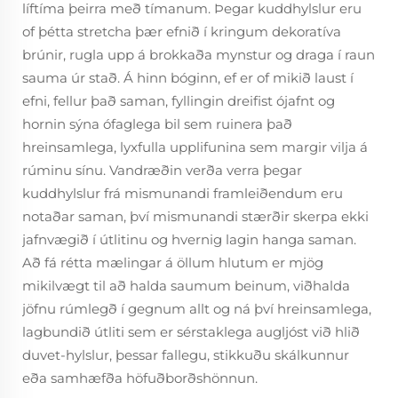
líftíma þeirra með tímanum. Þegar kuddhylslur eru
of þétta stretcha þær efnið í kringum dekoratíva
brúnir, rugla upp á brokkaða mynstur og draga í raun
sauma úr stað. Á hinn bóginn, ef er of mikið laust í
efni, fellur það saman, fyllingin dreifist ójafnt og
hornin sýna ófaglega bil sem ruinera það
hreinsamlega, lyxfulla upplifunina sem margir vilja á
rúminu sínu. Vandræðin verða verra þegar
kuddhylslur frá mismunandi framleiðendum eru
notaðar saman, því mismunandi stærðir skerpa ekki
jafnvægið í útlitinu og hvernig lagin hanga saman.
Að fá rétta mælingar á öllum hlutum er mjög
mikilvægt til að halda saumum beinum, viðhalda
jöfnu rúmlegð í gegnum allt og ná því hreinsamlega,
lagbundið útliti sem er sérstaklega augljóst við hlið
duvet-hylslur, þessar fallegu, stikkuðu skálkunnur
eða samhæfða höfuðborðshönnun.