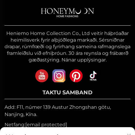
Heniemo Home Collection Co., Ltd veitir háþróaðar
heimilisverk fyrir alþjóðlega markaði. Sérsniðnar
drapar, rúmfræði og fyrirhang sameina rafmagnslega
framleiðslu við efniþróun. 30 ára reynsla og frábærð
gæðastýring. Nánar upplýsingar.
TAKTU SAMBAND
Add: F11, númer 139 Austur Zhongshan götu,
Nanjing, Kína.
Netfang:
[email protected]
Farsími:
+86-17327710449