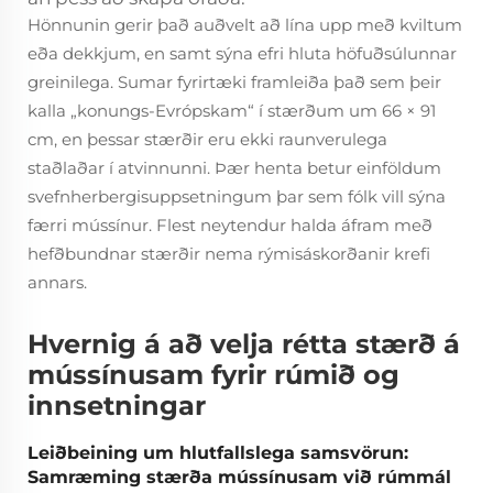
Hönnunin gerir það auðvelt að lína upp með kviltum
eða dekkjum, en samt sýna efri hluta höfuðsúlunnar
greinilega. Sumar fyrirtæki framleiða það sem þeir
kalla „konungs-Evrópskam“ í stærðum um 66 × 91
cm, en þessar stærðir eru ekki raunverulega
staðlaðar í atvinnunni. Þær henta betur einföldum
svefnherbergisuppsetningum þar sem fólk vill sýna
færri mússínur. Flest neytendur halda áfram með
hefðbundnar stærðir nema rýmisáskorðanir krefi
annars.
Hvernig á að velja rétta stærð á
mússínusam fyrir rúmið og
innsetningar
Leiðbeining um hlutfallslega samsvörun:
Samræming stærða mússínusam við rúmmál