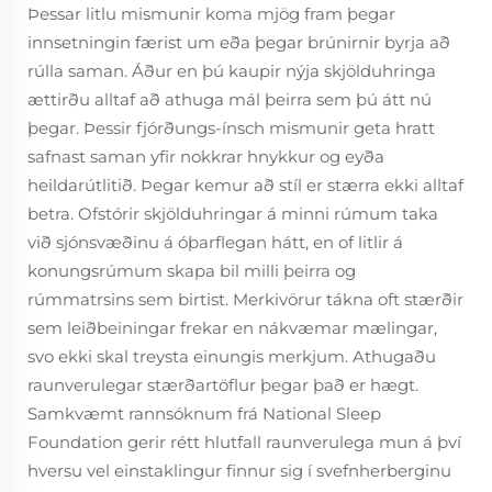
Þessar litlu mismunir koma mjög fram þegar
innsetningin færist um eða þegar brúnirnir byrja að
rúlla saman. Áður en þú kaupir nýja skjölduhringa
ættirðu alltaf að athuga mál þeirra sem þú átt nú
þegar. Þessir fjórðungs-ínsch mismunir geta hratt
safnast saman yfir nokkrar hnykkur og eyða
heildarútlitið. Þegar kemur að stíl er stærra ekki alltaf
betra. Ofstórir skjölduhringar á minni rúmum taka
við sjónsvæðinu á óþarflegan hátt, en of litlir á
konungsrúmum skapa bil milli þeirra og
rúmmatrsins sem birtist. Merkivörur tákna oft stærðir
sem leiðbeiningar frekar en nákvæmar mælingar,
svo ekki skal treysta einungis merkjum. Athugaðu
raunverulegar stærðartöflur þegar það er hægt.
Samkvæmt rannsóknum frá National Sleep
Foundation gerir rétt hlutfall raunverulega mun á því
hversu vel einstaklingur finnur sig í svefnherberginu