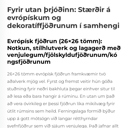
Fyrir utan þrjóðinn: Stærðir á
evrópískum og
dekoratíffjöðrunum í samhengi
Evrópísk fjöðrun (26×26 tömm):
Notkun, stílhlutverk og lagagerð með
venjulegum/fjölskyldufjöðrunum/kó
ngsfjöðrunum
26×26 tömm evrópísk fjöðrun framkvæmir tvö
aðalverk mjög vel. Fyrst og fremst veitir hún góða
stuðning fyrir neðri bakhluta þegar einhver situr til
að lesa eða bara hangir á rúminu. En utan um það
að vera óvirkileg er þessi fjöðrun líka mikilvæg fyrir
útlit rúmsins sem heild. Ferningslaga formið býður
upp á gott mótsögn við langar rétthyrndar
svefnfjöðrur sem við sjáum venjulega. Það jafnar allt