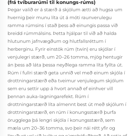
(frá tvíburarúmi til konungs-rúms)
Þegar valið er á stærð á skjölum ætti að hugsa um
hvernig þeir munu líta út á móti raunverulegu
ramma rúmsins í stað þess að einungis passa við
breidd rúmmálsins. Þetta hjálpar til við að halda
hlutunum jafnvægðum og hlutfallsréttum í
herberginu. Fyrir einstök rúm (twin) eru skjólar í
venjulegri stærð, um 20–26 tomma, mjög hentugir
án þess að láta þessa neyðlega ramma líta fyllta út.
Rúm í fullri stærð geta unnið vel með einum skjóla í
drottningarstærð eða tveimur venjulegum skjólum
sem eru settir upp á hvort annað ef einhver vill
þennan auka-lagningarefekt. Rúm í
drottningarstærð líta almennt best út með skjólum í
drottningarstærð, en rúm í konungsstærð þurfa
örugglega þá lengri skjóla í konungsstærð, sem
mæla um 20–36 tomma, svo þeir nái rétt yfir og
línuðust vel við kviltur og rúmshöfuðborð. Að setja of