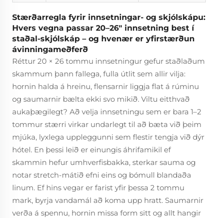
Stærðarregla fyrir innsetningar- og skjólskápu:
Hvers vegna passar 20–26" innsetning best í
staðal-skjólskáp – og hvenær er yfirstærðun
ávinningameðferð
Réttur 20 × 26 tommu innsetningur gefur staðlaðum
skammum þann fallega, fulla útlit sem allir vilja:
hornin halda á hreinu, flensarnir liggja flat á rúminu
og saumarnir bælta ekki svo mikið. Viltu eitthvað
aukaþægilegt? Að velja innsetningu sem er bara 1–2
tommur stærri virkar undarlegt til að bæta við þeim
mjúka, lyxlega uppleggunni sem flestir tengja við dýr
hótel. En þessi leið er einungis áhrifamikil ef
skammin hefur umhverfisbakka, sterkar sauma og
notar stretch-mátið efni eins og bómull blandaða
linum. Ef hins vegar er farist yfir þessa 2 tommu
mark, byrja vandamál að koma upp hratt. Saumarnir
verða á spennu, hornin missa form sitt og allt hangir