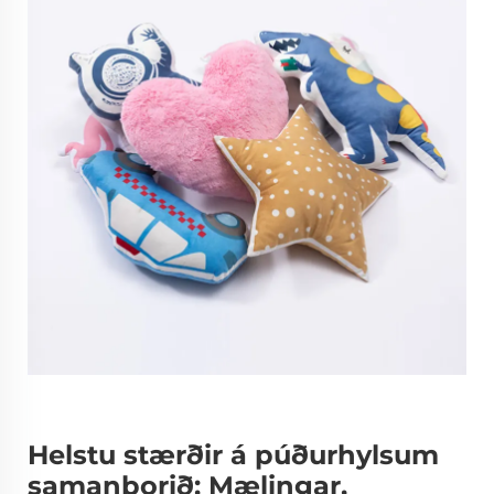
Helstu stærðir á púðurhylsum
samanborið: Mælingar,