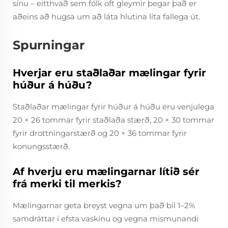
sínu – eitthvað sem fólk oft gleymir þegar það er
aðeins að hugsa um að láta hlutina líta fallega út.
Spurningar
Hverjar eru staðlaðar mælingar fyrir
húður á húðu?
Staðlaðar mælingar fyrir húður á húðu eru venjulega
20 × 26 tommar fyrir staðlaða stærð, 20 × 30 tommar
fyrir drottningarstærð og 20 × 36 tommar fyrir
konungsstærð.
Af hverju eru mælingarnar lítið sér
frá merki til merkis?
Mælingarnar geta breyst vegna um það bil 1–2%
samdráttar í efsta vaskinu og vegna mismunandi