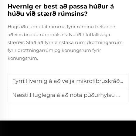
Hvernig er best að passa húður á
húðu við stærð rúmsins?
Hugsaðu um útlit ramma fyrir rúminu frekar en
aðeins breidd rúmmálsins. Notið hlutfallslega
stærðir: Staðlað fyrir einstaka rúm, drottningarrúm
fyrir drottningarrúm og konungsrúm fyrir
konungsrúm.
Fyrri:
Hvernig á að velja mikrofíbruskráður af háum gæðum?
Næsti:
Huglegra á að nota púðurhylsu með símu fyrir einstaklinga sem eru viðkvæmir fyrir ofnæmisbólgunum