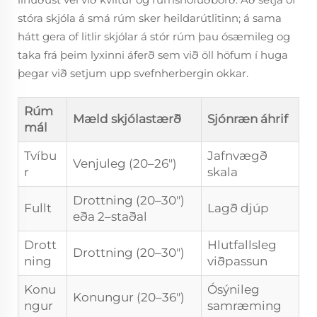
stóra skjóla á smá rúm sker heildarútlitinn; á sama
hátt gera of litlir skjólar á stór rúm þau ósæmileg og
taka frá þeim lyxinni áferð sem við öll höfum í huga
þegar við setjum upp svefnherbergin okkar.
Rúm
Mæld skjólastærð
Sjónræn áhrif
mál
Tvíbu
Jafnvægð
Venjuleg (20–26")
r
skala
Drottning (20–30")
Fullt
Lagð djúp
eða 2–staðal
Drott
Hlutfallsleg
Drottning (20–30")
ning
viðpassun
Konu
Ósýnileg
Konungur (20–36")
ngur
samræming