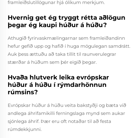
framleiðslutillögunar hjá ólíkum merkjum.
Hvernig get ég tryggt rétta aðlögun
þegar ég kaupi húður á húðu?
Athugið fyrirvaskmælingarnar sem framleiðandinn
hefur gefið upp og hafið í huga mögulegan samdrátt.
Auk þess ættuðu að taka tillit til raunverulegrar
stærðar á húðum sem þér eigið þegar.
Hvaða hlutverk leika evrópskar
húður á húðu í rýmdarhönnun
rúmsins?
Evrópskar húður á húðu veita bakstyðji og bæta við
andlega áhrifamikilli ferningslaga mynd sem aukar
sjónlega áhrif. Þær eru oft notaðar til að festa
rúmdekkjunni.