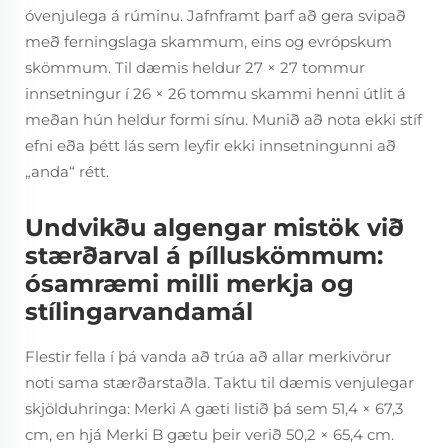
óvenjulega á rúminu. Jafnframt þarf að gera svipað
með ferningslaga skammum, eins og evrópskum
skömmum. Til dæmis heldur 27 × 27 tommur
innsetningur í 26 × 26 tommu skammi henni útlit á
meðan hún heldur formi sínu. Munið að nota ekki stíf
efni eða þétt lás sem leyfir ekki innsetningunni að
„anda“ rétt.
Undvikðu algengar mistök við
stærðarval á pílluskömmum:
ósamræmi milli merkja og
stílingarvandamál
Flestir fella í þá vanda að trúa að allar merkivörur
noti sama stærðarstaðla. Taktu til dæmis venjulegar
skjölduhringa: Merki A gæti listið þá sem 51,4 × 67,3
cm, en hjá Merki B gætu þeir verið 50,2 × 65,4 cm.