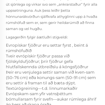
út sjónlega og virkar svo sem „ankrarstaður“ fyrir alla
uppsetninguna. Auk þess leiðir þetta
hönnunarákvörðun sjálfkrafa athyglinni upp á hvaða
rúmshöfuð sem er, sem gerir heildarúmið að finna
saman og vel hugðu.
Lagagerðin fylgir áætluðri stigveldi:
Evropískar fjöðrur eru settar
fyrst
, beint á
rúmshöfuðið
Tveir evrópískir fjöðrur passa við
fjölskyldufjöðrur; þrír fjöðrur gefa
hlutfallskennda útbreiðslu á kóngsfjöðrur
Þeir eru venjulega settir saman við kven-sam
(50–76 cm) eða konungs-sam (50–91 cm) sem
eru settir á framan til að bæta dýpt.
Textúrógreining—t.d. linnumarkaðir
Evrópskam-sam yfir vatnsþéttum
bómullarsam fyrir svefn—aukar rúmlega áhrif
án þess að skapa óraða.