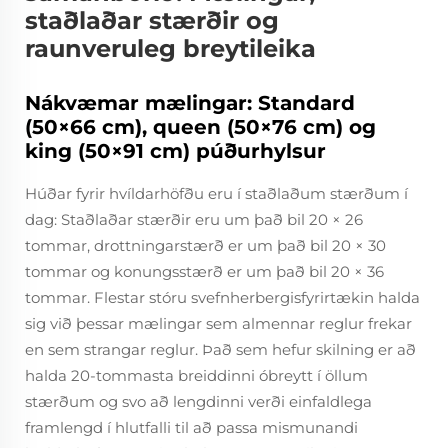
staðlaðar stærðir og
raunveruleg breytileika
Nákvæmar mælingar: Standard
(50×66 cm), queen (50×76 cm) og
king (50×91 cm) púðurhylsur
Húðar fyrir hvíldarhöfðu eru í staðlaðum stærðum í
dag: Staðlaðar stærðir eru um það bil 20 × 26
tommar, drottningarstærð er um það bil 20 × 30
tommar og konungsstærð er um það bil 20 × 36
tommar. Flestar stóru svefnherbergisfyrirtækin halda
sig við þessar mælingar sem almennar reglur frekar
en sem strangar reglur. Það sem hefur skilning er að
halda 20-tommasta breiddinni óbreytt í öllum
stærðum og svo að lengdinni verði einfaldlega
framlengd í hlutfalli til að passa mismunandi