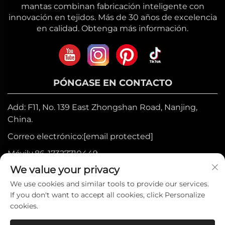
mantas combinan fabricación inteligente con
innovación en tejidos. Más de 30 años de excelencia
en calidad. Obtenga más información.
PÓNGASE EN CONTACTO
Add: F11, No. 139 East Zhongshan Road, Nanjing,
China.
Correo electrónico:
[email protected]
Móvil:
+86-17327710449
We value your privacy
Tel:
+86-025-84573776
We use cookies and similar tools to provide our services.
If you don't want to accept all cookies, click Personalize
Derechos de autor © 2025 por Heniemo
cookies.
Home Collection Co., Ltd. —
Política de