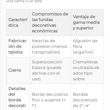
una cama o un sofá.
Compromisos de
Ventaja de
Caracterí
las fundas
gama media
stica
decorativas
y superior
económicas
Fabricac
Mezclas de
Algodón de
ión de
poliéster (menos
fibra
tejidos
transpirables)
larga/lino
Superposición
Cremalleras
básica (puede
ocultas/acab
Cierre
abrirse con el
ados tipo
uso)
sobre
Detalles
del
Borde decorativo
Bordes
borde
fino o ausente (≈
decorativos
decorati
1")
de 2"–4"