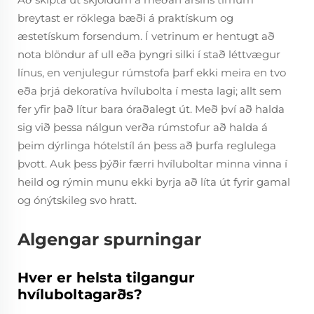
breytast er röklega bæði á praktískum og
æstetískum forsendum. Í vetrinum er hentugt að
nota blöndur af ull eða þyngri silki í stað léttvægur
línus, en venjulegur rúmstofa þarf ekki meira en tvo
eða þrjá dekoratíva hvílubolta í mesta lagi; allt sem
fer yfir það lítur bara óraðalegt út. Með því að halda
sig við þessa nálgun verða rúmstofur að halda á
þeim dýrlinga hótelstíl án þess að þurfa reglulega
þvott. Auk þess þýðir færri hvíluboltar minna vinna í
heild og rýmin munu ekki byrja að líta út fyrir gamal
og ónýtskileg svo hratt.
Algengar spurningar
Hver er helsta tilgangur
hvíluboltagarðs?