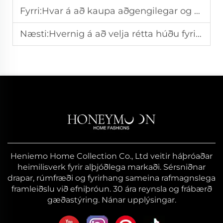
Fyrri:
Hvar á að kaupa aðgengilegar og stílfregnar dekoratíva hvílfar
Næsti:
Hvernig á að velja rétta húðu fyrir hvílfubolur?
Heniemo Home Collection Co., Ltd veitir háþróaðar
heimilisverk fyrir alþjóðlega markaði. Sérsniðnar
drapar, rúmfræði og fyrirhang sameina rafmagnslega
framleiðslu við efniþróun. 30 ára reynsla og frábærð
gæðastýring. Nánar upplýsingar.