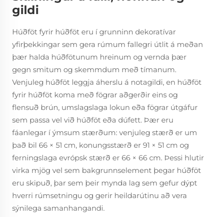
gildi
Húðföt fyrir húðföt eru í grunninn dekoratívar
yfirþekkingar sem gera rúmum fallegri útlit á meðan
þær halda húðfötunum hreinum og vernda þær
gegn smitum og skemmdum með tímanum.
Venjuleg húðföt leggja áherslu á notagildi, en húðföt
fyrir húðföt koma með fögrar aðgerðir eins og
flensuð brún, umslagslaga lokun eða fögrar útgáfur
sem passa vel við húðföt eða dúfett. Þær eru
fáanlegar í ýmsum stærðum: venjuleg stærð er um
það bil 66 × 51 cm, konungsstærð er 91 × 51 cm og
ferningslaga evrópsk stærð er 66 × 66 cm. Þessi hlutir
virka mjög vel sem bakgrunnselement þegar húðföt
eru skipuð, þar sem þeir mynda lag sem gefur dýpt
hverri rúmsetningu og gerir heildarútinu að vera
sýnilega samanhangandi.