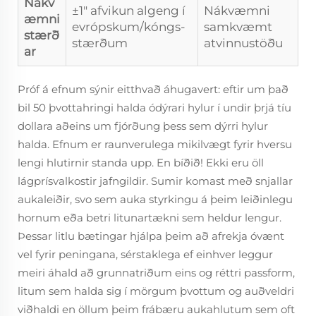
Nákv
±1" afvikun algeng í
Nákvæmni
æmni
evrópskum/kóngs-
samkvæmt
stærð
stærðum
atvinnustöðu
ar
Próf á efnum sýnir eitthvað áhugavert: eftir um það
bil 50 þvottahringi halda ódýrari hylur í undir þrjá tíu
dollara aðeins um fjórðung þess sem dýrri hylur
halda. Efnum er raunverulega mikilvægt fyrir hversu
lengi hlutirnir standa upp. En bíðið! Ekki eru öll
lágprísvalkostir jafngildir. Sumir komast með snjallar
aukaleiðir, svo sem auka styrkingu á þeim leiðinlegu
hornum eða betri litunartækni sem heldur lengur.
Þessar litlu bætingar hjálpa þeim að afrekja óvænt
vel fyrir peningana, sérstaklega ef einhver leggur
meiri áhald að grunnatriðum eins og réttri passform,
litum sem halda sig í mörgum þvottum og auðveldri
viðhaldi en öllum þeim frábæru aukahlutum sem oft