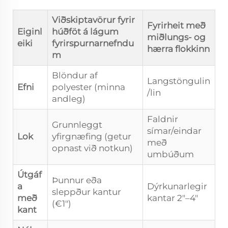
Viðskiptavörur fyrir
Fyrirheit með
Eiginl
húðföt á lágum
miðlungs- og
eiki
fyrirspurnarnefndu
hærra flokkinn
m
Blöndur af
Langstöngulin
Efni
polyester (minna
/lin
andleg)
Faldnir
Grunnleggt
símar/eindar
Lok
yfirgnæfing (getur
með
opnast við notkun)
umbúðum
Útgáf
Þunnur eða
a
Dýrkunarlegir
sleppður kantur
með
kantar 2"–4"
(€1")
kant