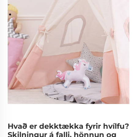
Hvað er dekktækka fyrir hvílfu?
Skilningur á falli, hönnun og