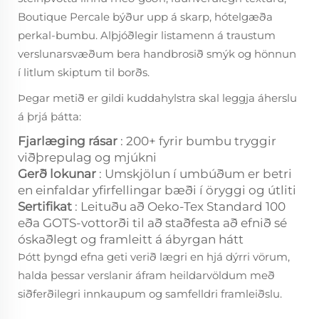
Boutique Percale býður upp á skarp, hótelgæða
perkal-bumbu. Alþjóðlegir listamenn á traustum
verslunarsvæðum bera handbrosið smýk og hönnun
í litlum skiptum til borðs.
Þegar metið er gildi kuddahylstra skal leggja áherslu
á þrjá þátta:
Fjarlæging rásar
: 200+ fyrir bumbu tryggir
viðþrepulag og mjúkni
Gerð lokunar
: Umskjölun í umbúðum er betri
en einfaldar yfirfellingar bæði í öryggi og útliti
Sertifikat
: Leituðu að Oeko-Tex Standard 100
eða GOTS-vottorði til að staðfesta að efnið sé
óskaðlegt og framleitt á ábyrgan hátt
Þótt þyngd efna geti verið lægri en hjá dýrri vörum,
halda þessar verslanir áfram heildarvöldum með
siðferðilegri innkaupum og samfelldri framleiðslu.