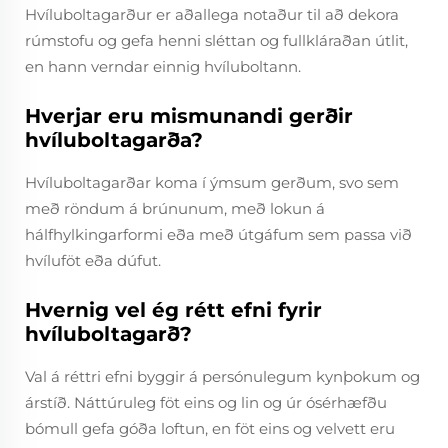
Hvíluboltagarður er aðallega notaður til að dekora
rúmstofu og gefa henni sléttan og fullkláraðan útlit,
en hann verndar einnig hvíluboltann.
Hverjar eru mismunandi gerðir
hvíluboltagarða?
Hvíluboltagarðar koma í ýmsum gerðum, svo sem
með röndum á brúnunum, með lokun á
hálfhylkingarformi eða með útgáfum sem passa við
hvíluföt eða dúfut.
Hvernig vel ég rétt efni fyrir
hvíluboltagarð?
Val á réttri efni byggir á persónulegum kynþokum og
árstíð. Náttúruleg föt eins og lin og úr ósérhæfðu
bómull gefa góða loftun, en föt eins og velvett eru