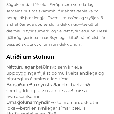
Sögukenndar í 19. öld í Evrópu sem verndarlag,
sameina nútíma skammhúfur áhrifavænleika og
notagildi: þær lengja lífsvensl mússína og styðja við
árshátíðarlega uppfærslur á dekkingu—tækið til
dæmis lín fyrir sumarið og velvett fyrir veturinn. Þessi
fjölbrúgi gerir þær nauðsynlegar til að ná hótelstíl án
þess að skipta út öllum rúmdekkjunum.
Atriði um stofnun
Náttúrulegar þráðir
svo sem lín eða
uppbyggingarfrjálst bómull veita andlega og
hitareglun á ársins allan tíma
Brosaðar eða mynstraðar efni
bæta við
snertigildi og luksus án þess að missa
ávarpseinkenni
Umskjölunarmyndir
veita hreinan, óskiptan
loka—betri en sýnilegar símar bæði í