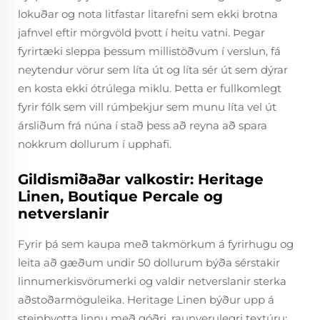
lokuðar og nota litfastar litarefni sem ekki brotna
jafnvel eftir mörgvöld þvott í heitu vatni. Þegar
fyrirtæki sleppa þessum millistöðvum í verslun, fá
neytendur vörur sem líta út og líta sér út sem dýrar
en kosta ekki ótrúlega miklu. Þetta er fullkomlegt
fyrir fólk sem vill rúmþekjur sem munu líta vel út
ársliðum frá núna í stað þess að reyna að spara
nokkrum dollurum í upphafi.
Gildismiðaðar valkostir: Heritage
Linen, Boutique Percale og
netverslanir
Fyrir þá sem kaupa með takmörkum á fyrirhugu og
leita að gæðum undir 50 dollurum býða sérstakir
linnumerkisvörumerki og valdir netverslanir sterka
aðstoðarmöguleika. Heritage Linen býður upp á
steinþvotta linnu með góðri, raunverulegri textúru;