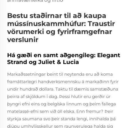
áhrifavænleika og líftíð
Bestu staðirnar til að kaupa
mússínuskammhúfur: Traustir
vörumerki og fyrirframgefnar
verslunir
Há gæði en samt aðgengileg: Elegant
Strand og Juliet & Lucia
Markaðssetningar beint til neytenda eru að koma
framáttarlegri handverksmennsku á markaðinn fyrir
undir hundrað dollara. Taktu til dæmis samstæðuna
þeirra af skjöldum í dag. Þessi hlutir eru gerðir úr
þyngri efni eins og belgíska linnum og þeim fallega
matelassé-efni sem við öll elska. Enn fremur? Þeir
styrkja saumana svo þeir standa lengi, innihalda þá
djúpu umhyljisskellur sem raunverulega halda sig