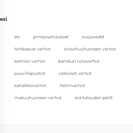
esi
esi
pimeysaittaukset
suojavedet
hohkaavat verhot
olosohuuhuoneen verhot
keittiön verhot
bambun rullaverhot
puuvillapuistot
valkoiset verhot
kahdikkoverhot
helmiverhot
makuuhuoneen verhot
kotitalouden peilit