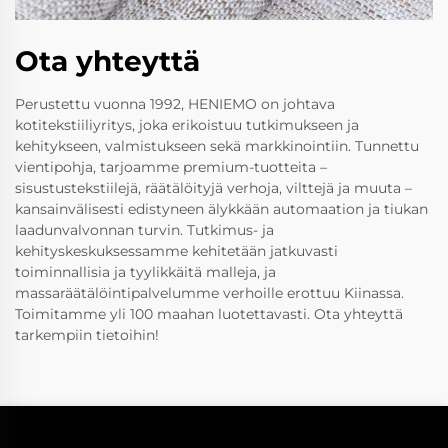
Ota yhteyttä
Perustettu vuonna 1992, HENIEMO on johtava
kotitekstiiliyritys, joka erikoistuu tutkimukseen ja
kehitykseen, valmistukseen sekä markkinointiin. Tunnettu
vientipohja, tarjoamme premium-tuotteita –
sisustustekstiilejä, räätälöityjä verhoja, vilttejä ja muuta –
kansainvälisesti edistyneen älykkään automaation ja tiukan
laadunvalvonnan turvin. Tutkimus- ja
kehityskeskuksessamme kehitetään jatkuvasti
toiminnallisia ja tyylikkäitä malleja, ja
massaräätälöintipalvelumme verhoille erottuu Kiinassa.
Toimitamme yli 100 maahan luotettavasti. Ota yhteyttä
tarkempiin tietoihin!