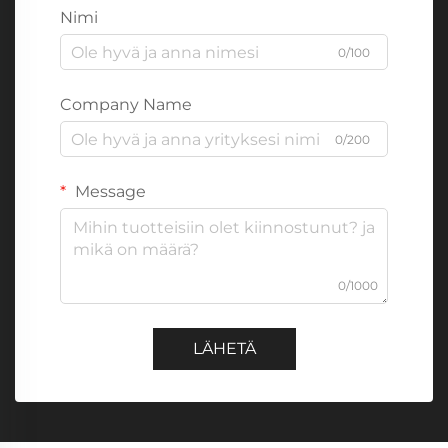
Nimi
0/100
Company Name
0/200
Message
0/1000
LÄHETÄ