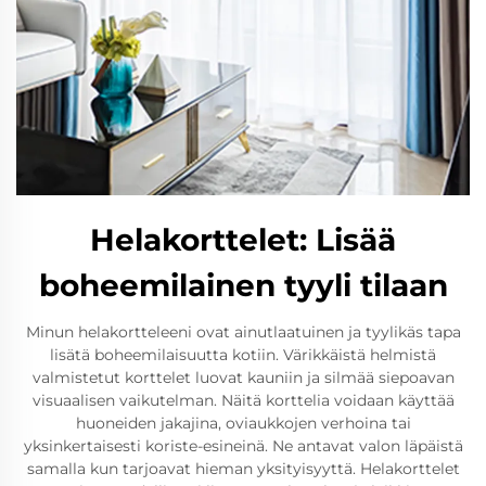
Helakorttelet: Lisää
boheemilainen tyyli tilaan
Minun helakortteleeni ovat ainutlaatuinen ja tyylikäs tapa
lisätä boheemilaisuutta kotiin. Värikkäistä helmistä
valmistetut korttelet luovat kauniin ja silmää siepoavan
visuaalisen vaikutelman. Näitä korttelia voidaan käyttää
huoneiden jakajina, oviaukkojen verhoina tai
yksinkertaisesti koriste-esineinä. Ne antavat valon läpäistä
samalla kun tarjoavat hieman yksityisyyttä. Helakorttelet