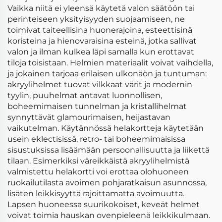
Vaikka niitä ei yleensä käytetä valon säätöön tai
perinteiseen yksityisyyden suojaamiseen, ne
toimivat taiteellisina huonerajoina, esteettisinä
koristeina ja hienovaraisina esteinä, jotka sallivat
valon ja ilman kulkea läpi samalla kun erottavat
tiloja toisistaan. Helmien materiaalit voivat vaihdella,
ja jokainen tarjoaa erilaisen ulkonäön ja tuntuman:
akryylihelmet tuovat vilkkaat värit ja modernin
tyylin, puuhelmat antavat luonnollisen,
boheemimaisen tunnelman ja kristallihelmat
synnyttävät glamourimaisen, heijastavan
vaikutelman. Käytännössä helakortteja käytetään
usein eklectisissä, retro- tai boheemimaisissa
sisustuksissa lisäämään persoonallisuutta ja liikettä
tilaan. Esimerkiksi väreikkäistä akryylihelmistä
valmistettu helakortti voi erottaa olohuoneen
ruokailutilasta avoimen pohjaratkaisun asunnossa,
lisäten leikkisyyttä rajoittamatta avoimuutta.
Lapsen huoneessa suurikokoiset, keveät helmet
voivat toimia hauskan ovenpieleenä leikkikulmaan.