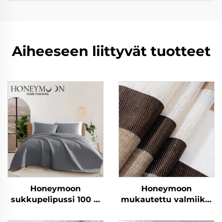
Aiheeseen liittyvät tuotteet
Honeymoon
Honeymoon
sukkupelipussi 100 %
mukautettu valmiiksi
puuvilla
valmistetut verhot ja
mikrokuituvilla
verhokankaat