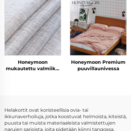
peitevillas
olohuoneen
ikkunaverhot kotiin
Honeymoon
Honeymoon Premium
mukautettu valmiiksi
puuvillaunivessa
valmistetut verhot ja
verhokankaat
olohuoneen
ikkunaverhot kotiin
Helakortit ovat koristeellisia ovia- tai
ikkunaverhoiluja, jotka koostuvat helmoista, kiteistä,
puusta tai muista materiaaleista valmistettujen
narujen sarjoista, joita pidetään kiinni tangossa.