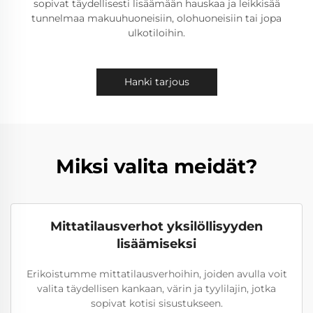
sopivat täydellisesti lisäämään hauskaa ja leikkisää
tunnelmaa makuuhuoneisiin, olohuoneisiin tai jopa
ulkotiloihin.
Hanki tarjous
Miksi valita meidät?
Mittatilausverhot yksilöllisyyden
lisäämiseksi
Erikoistumme mittatilausverhoihin, joiden avulla voit
valita täydellisen kankaan, värin ja tyylilajin, jotka
sopivat kotisi sisustukseen.