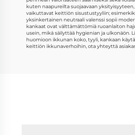
kuten naapureilta suojaavaan yksityisyyteen, 
vaikuttavat keittiön sisustustyyliin; esimerk
yksinkertainen neutraali valenssi sopii mod
kankaat ovat välttämättömiä ruoanlaiton hajuj
usein, mikä säilyttää hygienian ja ulkonäön. L
huomioon ikkunan koko, tyyli, kankaan käytän
keittiön ikkunaverhoihin, ota yhteyttä asia