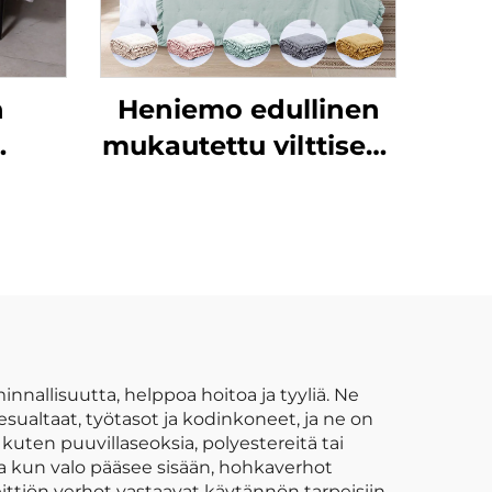
n
Heniemo edullinen
mukautettu vilttisetti
sille
pehmeä viltti
lle
vilttipeite
oulun
eet
oko
vä
lä
innallisuutta, helppoa hoitoa ja tyyliä. Ne
pesualtaat, työtasot ja kodinkoneet, ja ne on
 kuten puuvillaseoksia, polyestereitä tai
lla kun valo pääsee sisään, hohkaverhot
ittiön verhot vastaavat käytännön tarpeisiin,