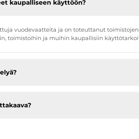
et kaupalliseen käyttöön?
itettuja vuodevaatteita ja on toteuttanut toimistoj
n, toimistoihin ja muihin kaupallisiin käyttötarkoi
elyä?
ttakaava?