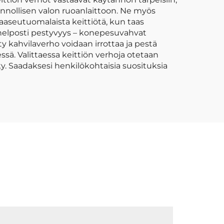
onnollisen valon ruoanlaittoon. Ne myös
aaseutuomalaista keittiötä, kun taas
 helposti pestyvyys – konepesuvahvat
y kahvilaverho voidaan irrottaa ja pestä
essä. Valittaessa keittiön verhoja otetaan
y. Saadaksesi henkilökohtaisia suosituksia