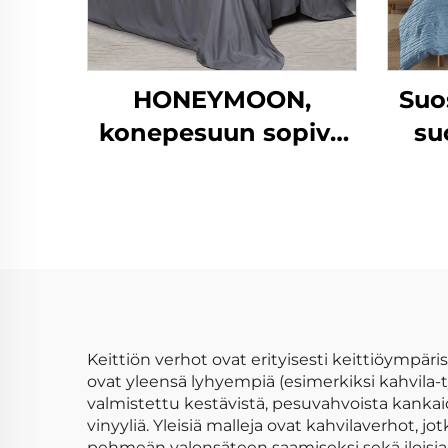
HONEYMOON,
Suo
konepesuun sopiva
su
hotellivillasarja, 300T,
m
100 % bambua,
rype
silkkipinta, viileä ja
pehmeä, kuningatar
kokoinen suunniteltu
vuodeseitsijoukko
Keittiön verhot ovat erityisesti keittiöympäris
ovat yleensä lyhyempiä (esimerkiksi kahvila-tyy
valmistettu kestävistä, pesuvahvoista kankaide
vinyyliä. Yleisiä malleja ovat kahvilaverhot, 
pehmeän valonsäteen saamiseksi sekä iloisia k