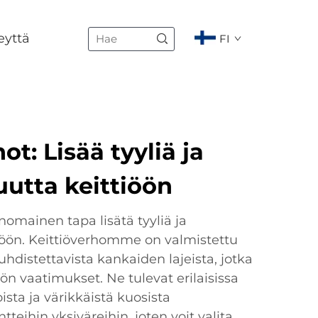
eyttä
FI
ot: Lisää tyyliä ja
uutta keittiöön
inomainen tapa lisätä tyyliä ja
tiöön. Keittiöverhomme on valmistettu
uhdistettavista kankaiden lajeista, jotka
iön vaatimukset. Ne tulevat erilaisissa
sta ja värikkäistä kuosista
ntteihin yksiväreihin, joten voit valita