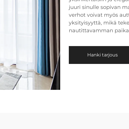
juuri sinulle sopivan ma
verhot voivat myös aut
yksityisyyttä, mikä te
nautittavamman paikan
Hanki tarjous