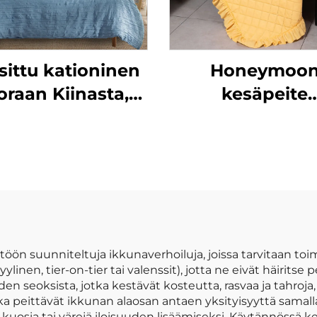
sittu kationinen
Honeymoo
oraan Kiinasta,
kesäpeite
ikrokuituinen
paksumainen lap
löity yksivärinen
polyesteri uusi
peittojoukko
synnytyksille j
heittävät peitt
kuningatar k
vauvan heittä
peite rypyllyl
töön suunniteltuja ikkunaverhoiluja, joissa tarvitaan toim
linen, tier-on-tier tai valenssit), jotta ne eivät häiritse 
n seoksista, jotka kestävät kosteutta, rasvaa ja tahroja,
jotka peittävät ikkunan alaosan antaen yksityisyyttä sama
uosia tai värejä iloisuuden lisäämiseksi. Käytännössä ke