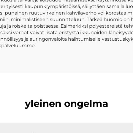
erityisesti kaupunkiympäristöissä, säilyttäen samalla lu
iksi punainen ruutuvirkeinen kahvilaverho voi korostaa m
erniin, minimalistiseen suunnitteluun. Tärkeä huomio on
a ja roiskeita poistaessa. Esimerkiksi polyestereistä teht
isäksi verhot voivat lisätä eristystä ikkunoiden läheisyyd
nöllisyys ja auringonvalolta haihtumiselle vastustuskyk
kaspalveluumme.
yleinen ongelma