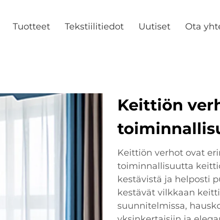
Tuotteet
Tekstiilitiedot
Uutiset
Ota yht
Keittiön verh
toiminnallis
Keittiön verhot ovat er
toiminnallisuutta keit
kestävistä ja helposti p
kestävät vilkkaan keitt
suunnitelmissa, hauskoi
yksinkertaisiin ja elega