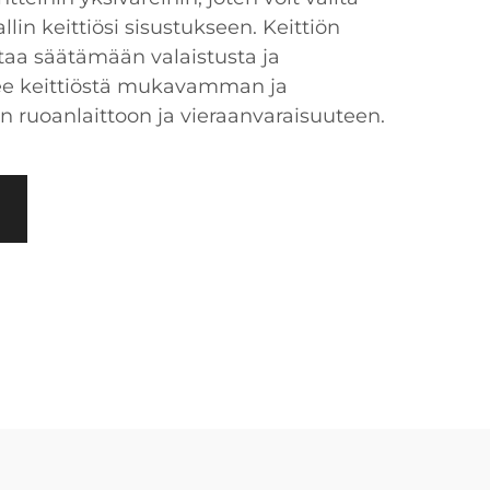
llin keittiösi sisustukseen. Keittiön
taa säätämään valaistusta ja
kee keittiöstä mukavamman ja
 ruoanlaittoon ja vieraanvaraisuuteen.