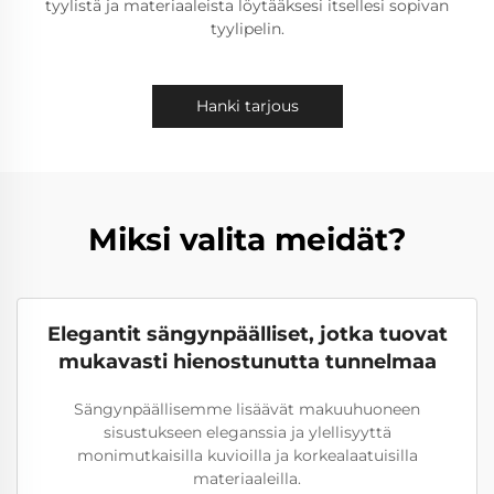
tyylistä ja materiaaleista löytääksesi itsellesi sopivan
tyylipelin.
Hanki tarjous
Miksi valita meidät?
Elegantit sängynpäälliset, jotka tuovat
mukavasti hienostunutta tunnelmaa
Sängynpäällisemme lisäävät makuuhuoneen
sisustukseen eleganssia ja ylellisyyttä
monimutkaisilla kuvioilla ja korkealaatuisilla
materiaaleilla.