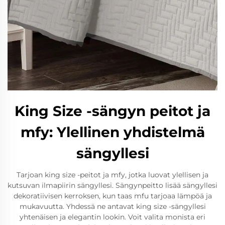
King Size -sängyn peitot ja
mfy: Ylellinen yhdistelmä
sängyllesi
Tarjoan king size -peitot ja mfy, jotka luovat ylellisen ja
kutsuvan ilmapiirin sängyllesi. Sängynpeitto lisää sängyllesi
dekoratiivisen kerroksen, kun taas mfu tarjoaa lämpöä ja
mukavuutta. Yhdessä ne antavat king size -sängyllesi
yhtenäisen ja elegantin lookin. Voit valita monista eri