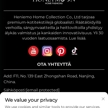
Heniemo Home Collection Co., Ltd tarjoaa
premium-kotitekstiilejä globaalisti. Räätälöidyillä
verhoilla, sängynvaatteilla ja heittoviltoilla yhdistyy
älykäs valmistus ja kankaiden innovatiivisuus. Yli 30
vuoden laatuosaamista. Lue lisää.
OTA YHTEYTTÄ
Add: F11, No. 139 East Zhongshan Road, Nanjing,
China.
Sähköposti:
[email protected]
Mobiili:
+86-17327710449
We value your privacy
Puh:
+86-025-84573776
We use cookies and similar tools to provide our services.