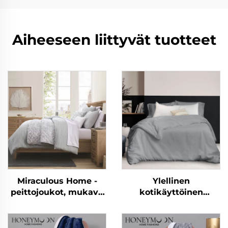
Aiheeseen liittyvät tuotteet
Miraculous Home -
Ylellinen
peittojoukot, mukava
kotikäyttöinen
Seersucker-petipeitto
yksivärinen peitto, 100
% pestty pellavaa ja
puuvillaa,