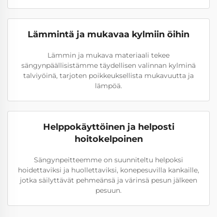
Lämmintä ja mukavaa kylmiin öihin
Lämmin ja mukava materiaali tekee
sängynpäällisistämme täydellisen valinnan kylminä
talviyöinä, tarjoten poikkeuksellista mukavuutta ja
lämpöä.
Helppokäyttöinen ja helposti
hoitokelpoinen
Sängynpeitteemme on suunniteltu helpoksi
hoidettaviksi ja huollettaviksi, konepesuvilla kankaille,
jotka säilyttävät pehmeänsä ja värinsä pesun jälkeen
pesuun.