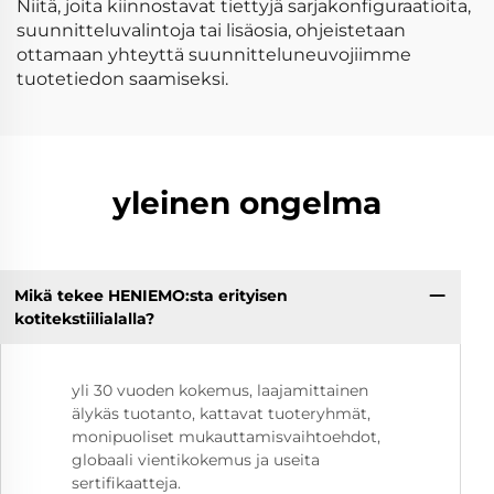
Niitä, joita kiinnostavat tiettyjä sarjakonfiguraatioita,
suunnitteluvalintoja tai lisäosia, ohjeistetaan
ottamaan yhteyttä suunnitteluneuvojiimme
tuotetiedon saamiseksi.
yleinen ongelma
Mikä tekee HENIEMO:sta erityisen
kotitekstiilialalla?
yli 30 vuoden kokemus, laajamittainen
älykäs tuotanto, kattavat tuoteryhmät,
monipuoliset mukauttamisvaihtoehdot,
globaali vientikokemus ja useita
sertifikaatteja.