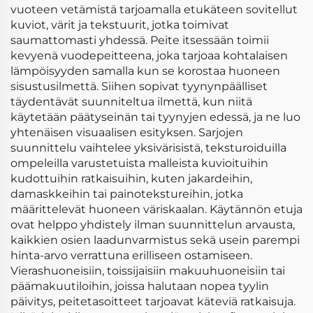
vuoteen vetämistä tarjoamalla etukäteen sovitellut
kuviot, värit ja tekstuurit, jotka toimivat
saumattomasti yhdessä. Peite itsessään toimii
kevyenä vuodepeitteena, joka tarjoaa kohtalaisen
lämpöisyyden samalla kun se korostaa huoneen
sisustusilmettä. Siihen sopivat tyynynpäälliset
täydentävät suunniteltua ilmettä, kun niitä
käytetään päätyseinän tai tyynyjen edessä, ja ne luo
yhtenäisen visuaalisen esityksen. Sarjojen
suunnittelu vaihtelee yksivärisistä, teksturoiduilla
ompeleilla varustetuista malleista kuvioituihin
kudottuihin ratkaisuihin, kuten jakardeihin,
damaskkeihin tai painotekstureihin, jotka
määrittelevät huoneen väriskaalan. Käytännön etuja
ovat helppo yhdistely ilman suunnittelun arvausta,
kaikkien osien laadunvarmistus sekä usein parempi
hinta-arvo verrattuna erilliseen ostamiseen.
Vierashuoneisiin, toissijaisiin makuuhuoneisiin tai
päämakuutiloihin, joissa halutaan nopea tyylin
päivitys, peitetasoitteet tarjoavat käteviä ratkaisuja.