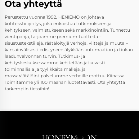
Ota yhteyttä
Perustettu vuonna 1992, HENIEMO on johtava
kotitekstiiliyritys, joka erikoistuu tutkimukseen ja
kehitykseen, valmistukseen sekä markkinointiin. Tunnettu
vientipohja, tarjoamme premium-tuotteita –
sisustustekstiilejä, räätälöityjä verhoja, vilttejä ja muuta –
kansainvälisesti edistyneen älykkään automaation ja tiukan
laadunvalvonnan turvin. Tutkimus- ja
kehityskeskuksessamme kehitetään jatkuvasti
toiminnallisia ja tyylikkäitä malleja, ja
massaräätälöintipalvelumme verhoille erottuu Kiinassa.
Toimitamme yli 100 maahan luotettavasti. Ota yhteyttä
tarkempiin tietoihin!