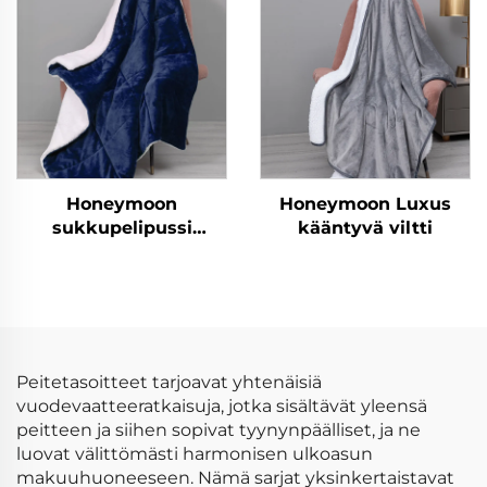
korkealaatuinen
hengittävä
luonnonpeitto
Honeymoon
Honeymoon Luxus
sukkupelipussi
kääntyvä viltti
moderni 100 %
polyesteri erittäin
pehmeä räätälöity
joulun heittävä peite
kääntöpuolinen
villaheittävä peite
Peitetasoitteet tarjoavat yhtenäisiä
vuodevaatteeratkaisuja, jotka sisältävät yleensä
peitteen ja siihen sopivat tyynynpäälliset, ja ne
luovat välittömästi harmonisen ulkoasun
makuuhuoneeseen. Nämä sarjat yksinkertaistavat