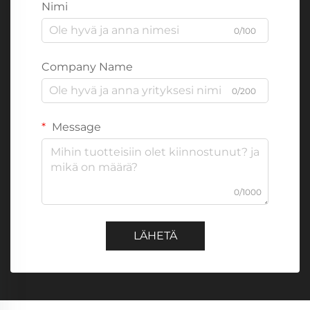
Nimi
0/100
Company Name
0/200
Message
0/1000
LÄHETÄ