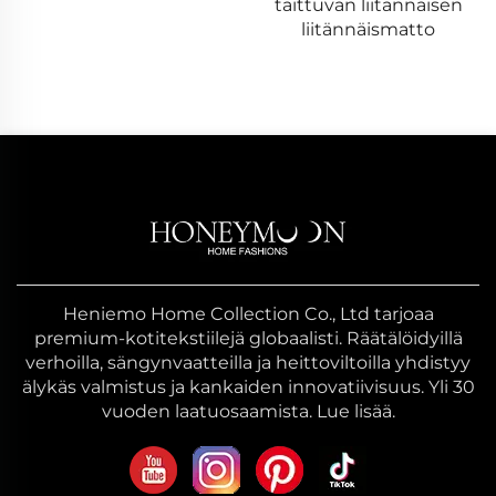
taittuvan liitännäisen
kääntöpuolinen
liitännäismatto
villaheittävä peite
Heniemo Home Collection Co., Ltd tarjoaa
premium-kotitekstiilejä globaalisti. Räätälöidyillä
verhoilla, sängynvaatteilla ja heittoviltoilla yhdistyy
älykäs valmistus ja kankaiden innovatiivisuus. Yli 30
vuoden laatuosaamista. Lue lisää.