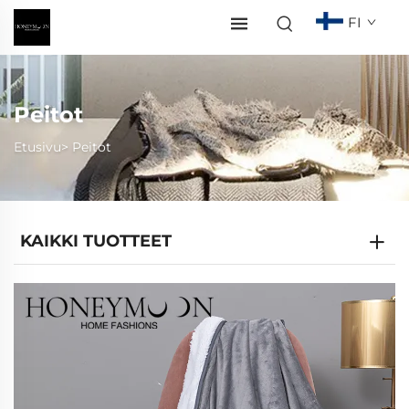
FI
Peitot
Etusivu>
Peitot
KAIKKI TUOTTEET