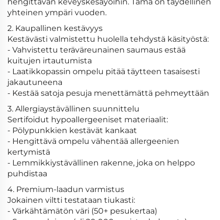
hengittävän keveyskesäyöihin. Tämä on täydellinen
yhteinen ympäri vuoden.
2. Kaupallinen kestävyys
Kestävästi valmistettu huolella tehdystä käsityöstä:
- Vahvistettu teräväreunainen saumaus estää
kuitujen irtautumista
- Laatikkopassin ompelu pitää täytteen tasaisesti
jakautuneena
- Kestää satoja pesuja menettämättä pehmeyttään
3. Allergiaystävällinen suunnittelu
Sertifoidut hypoallergeeniset materiaalit:
- Pölypunkkien kestävät kankaat
- Hengittävä ompelu vähentää allergeenien
kertymistä
- Lemmikkiystävällinen rakenne, joka on helppo
puhdistaa
4. Premium-laadun varmistus
Jokainen viltti testataan tiukasti:
- Värkähtämätön väri (50+ pesukertaa)