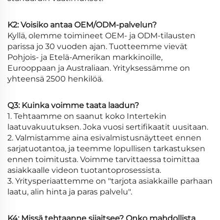
K2: Voisiko antaa OEM/ODM-palvelun?
Kyllä, olemme toimineet OEM- ja ODM-tilausten
parissa jo 30 vuoden ajan. Tuotteemme vievät
Pohjois- ja Etelä-Amerikan markkinoille,
Eurooppaan ja Australiaan. Yrityksessämme on
yhteensä 2500 henkilöä.
Q3: Kuinka voimme taata laadun?
1. Tehtaamme on saanut koko Intertekin
laatuvakuutuksen. Joka vuosi sertifikaatit uusitaan.
2. Valmistamme aina esivalmistusnäytteet ennen
sarjatuotantoa, ja teemme lopullisen tarkastuksen
ennen toimitusta. Voimme tarvittaessa toimittaa
asiakkaalle videon tuotantoprosessista.
3. Yritysperiaattemme on "tarjota asiakkaille parhaan
laatu, alin hinta ja paras palvelu".
K4: Missä tehtaanne sijaitsee? Onko mahdollista