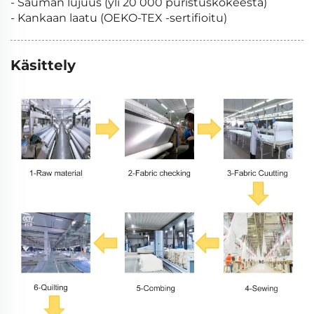
- Sauman lujuus (yli 20 000 puristuskokeesta)
- Kankaan laatu (OEKO-TEX -sertifioitu)
Käsittely