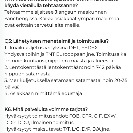
käydä vierailulla tehtaassanne?
Tehtaamme sijaitsee Jiangsun maakunnan
Yanchengissä. Kaikki asiakkaat ympäri maailmaa
ovat erittäin tervetulleita meille.
Q5: Lähetyksen menetelmä ja toimitusaika?
1. Ilmailukuljetus yrityksinä DHL, FEDEX
Yhdysvaltoihin ja TNT Eurooppaan jne. Toimitusaika
on noin kuukausi, riippuen maasta ja alueesta.
2. Lentokenttästä lentokenttään: noin 7-12 päivää
riippuen satamasta.
3. Merikuljetuksella satamaan satamasta: noin 20-35
päivää
4. Asiakkaan nimittämä edustaja
K6. Mitä palveluita voimme tarjota?
Hyväksytyt toimitusehdot: FOB, CFR, CIF, EXW,
DDP, DDU, Ilmainen toimitus
Hyväksytyt maksutavat: T/T, L/C, D/P, D/A jne.