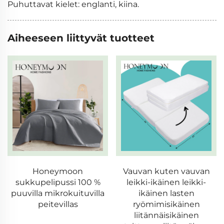
Puhuttavat kielet: englanti, kiina.
Aiheeseen liittyvät tuotteet
Vauvan kuten vauvan
Honeymoon
leikki-ikäinen leikki-
sukkupelipussi moderni
ikäinen lasten
100 % polyesteri erittäin
ryömimisikäinen
pehmeä räätälöity joulun
liitännäisikäinen
heittävä peite