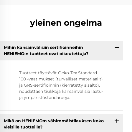
yleinen ongelma
Mihin kansainvälisiin sertifioinneihin
HENIEMO:n tuotteet ovat oikeutettuja?
Tuotteet täyttävät Oeko-Tex Standard
100 -vaatimukset (turvalliset materiaalit)
ja GRS-sertifioinnin (kierrätetty sisältö),
noudattaen tiukkoja kansainvälisiä laatu-
ja ympäristöstandardeja.
Mikä on HENIEMO:n vähimmäistilauksen koko
yleisille tuotteille?