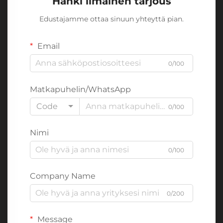
Hanki ilmainen tarjous
Edustajamme ottaa sinuun yhteyttä pian.
Email
0/100
Matkapuhelin/WhatsApp
Code
0/100
Nimi
0/100
Company Name
0/200
Message