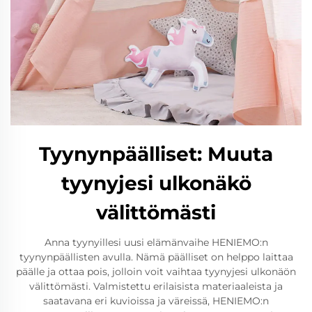
Tyynynpäälliset: Muuta
tyynyjesi ulkonäkö
välittömästi
Anna tyynyillesi uusi elämänvaihe HENIEMO:n
tyynynpäällisten avulla. Nämä päälliset on helppo laittaa
päälle ja ottaa pois, jolloin voit vaihtaa tyynyjesi ulkonäön
välittömästi. Valmistettu erilaisista materiaaleista ja
saatavana eri kuvioissa ja väreissä, HENIEMO:n