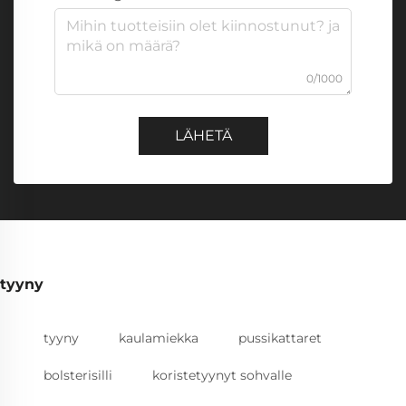
0/1000
LÄHETÄ
tyyny
tyyny
kaulamiekka
pussikattaret
bolsterisilli
koristetyynyt sohvalle