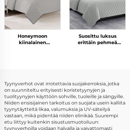
Honeymoon
Suosittu luksus
kiinalainen
erittäin pehmeä
mikrokuituvilla
räätälöity moderni
kevätsiilto peitevillas
peitepaketti
kuningaspeite 3 kpl
Tyynyverhot ovat irrotettavia suojakerroksia, jotka
on suunniteltu erityisesti koristetyynyjen ja
tuolityynyjen käyttöön sohville, tuoleille ja sängyille.
Niiden ensisijainen tarkoitus on suojata usein kalliita
tyynytäytteitä likaa, valumuksia ja UV-säteilyä
vastaan, mikä pidentää niiden elinikää. Suurempi
etu liittyy kuitenkin sisustusmuotoiluun:
tyynyverhoilla voidaan halvalla ja vaivattomasti