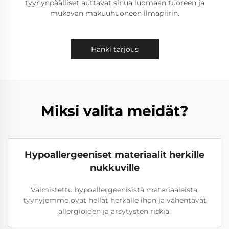
tyynynpäälliset auttavat sinua luomaan tuoreen ja
mukavan makuuhuoneen ilmapiirin.
Hanki tarjous
Miksi valita meidät?
Hypoallergeeniset materiaalit herkille
nukkuville
Valmistettu hypoallergeenisistä materiaaleista,
tyynyjemme ovat hellät herkälle ihon ja vähentävät
allergioiden ja ärsytysten riskiä.