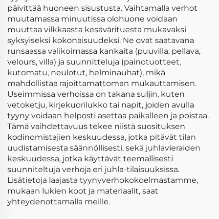
päivittää huoneen sisustusta. Vaihtamalla verhot
muutamassa minuutissa olohuone voidaan
muuttaa vilkkaasta kesävärituesta mukavaksi
syksyiseksi kokonaisuudeksi. Ne ovat saatavana
runsaassa valikoimassa kankaita (puuvilla, pellava,
velours, villa) ja suunnitteluja (painotuotteet,
kutomatu, neulotut, helminauhat), mikä
mahdollistaa rajoittamattoman mukauttamisen.
Useimmissa verhoissa on takana suljin, kuten
vetoketju, kirjekuorilukko tai napit, joiden avulla
tyyny voidaan helposti asettaa paikalleen ja poistaa.
Tämä vaihdettavuus tekee niistä suosituksen
kodinomistajien keskuudessa, jotka pitävät tilan
uudistamisesta säännöllisesti, sekä juhlavieraiden
keskuudessa, jotka käyttävät teemallisesti
suunniteltuja verhoja eri juhla-tilaisuuksissa.
Lisätietoja laajasta tyynyverhokokoelmastamme,
mukaan lukien koot ja materiaalit, saat
yhteydenottamalla meille.