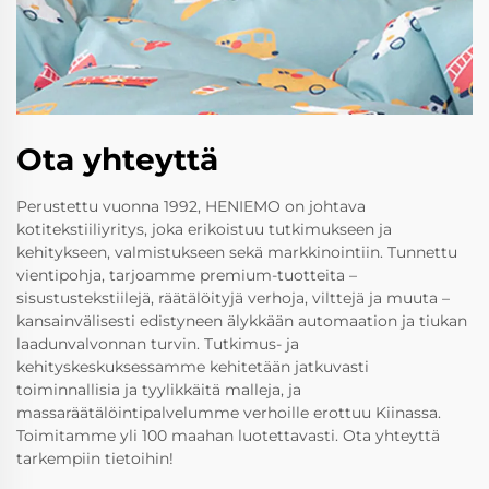
Ota yhteyttä
Perustettu vuonna 1992, HENIEMO on johtava
kotitekstiiliyritys, joka erikoistuu tutkimukseen ja
kehitykseen, valmistukseen sekä markkinointiin. Tunnettu
vientipohja, tarjoamme premium-tuotteita –
sisustustekstiilejä, räätälöityjä verhoja, vilttejä ja muuta –
kansainvälisesti edistyneen älykkään automaation ja tiukan
laadunvalvonnan turvin. Tutkimus- ja
kehityskeskuksessamme kehitetään jatkuvasti
toiminnallisia ja tyylikkäitä malleja, ja
massaräätälöintipalvelumme verhoille erottuu Kiinassa.
Toimitamme yli 100 maahan luotettavasti. Ota yhteyttä
tarkempiin tietoihin!