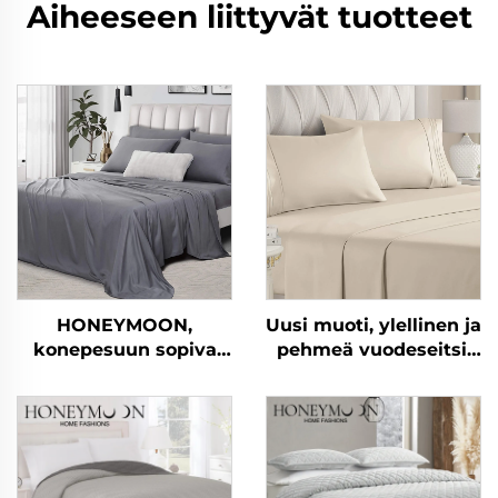
Aiheeseen liittyvät tuotteet
HONEYMOON,
Uusi muoti, ylellinen ja
konepesuun sopiva
pehmeä vuodeseitsi,
hotellivillasarja, 300T,
joka on tehty
100 % bambua,
mikrokuitukankaasta,
silkkipinta, viileä ja
90 g/m², esipesu,
pehmeä, kuningatar
yksivärinen, sopii
kokoinen suunniteltu
kaikkiin
vuodeseitsijoukko
vuodenaikoihin