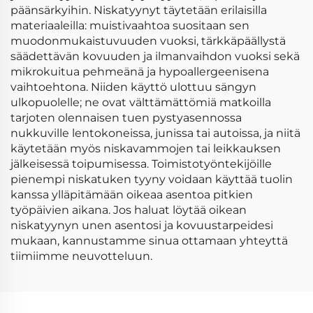
päänsärkyihin. Niskatyynyt täytetään erilaisilla
materiaaleilla: muistivaahtoa suositaan sen
muodonmukaistuvuuden vuoksi, tärkkäpäällystä
säädettävän kovuuden ja ilmanvaihdon vuoksi sekä
mikrokuitua pehmeänä ja hypoallergeenisena
vaihtoehtona. Niiden käyttö ulottuu sängyn
ulkopuolelle; ne ovat välttämättömiä matkoilla
tarjoten olennaisen tuen pystyasennossa
nukkuville lentokoneissa, junissa tai autoissa, ja niitä
käytetään myös niskavammojen tai leikkauksen
jälkeisessä toipumisessa. Toimistotyöntekijöille
pienempi niskatuken tyyny voidaan käyttää tuolin
kanssa ylläpitämään oikeaa asentoa pitkien
työpäivien aikana. Jos haluat löytää oikean
niskatyynyn unen asentosi ja kovuustarpeidesi
mukaan, kannustamme sinua ottamaan yhteyttä
tiimiimme neuvotteluun.