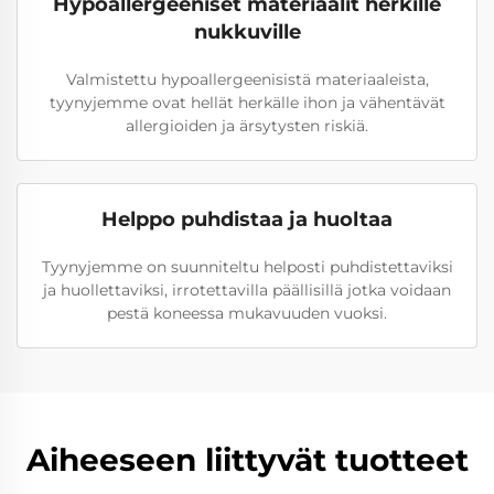
Hypoallergeeniset materiaalit herkille
nukkuville
Valmistettu hypoallergeenisistä materiaaleista,
tyynyjemme ovat hellät herkälle ihon ja vähentävät
allergioiden ja ärsytysten riskiä.
Helppo puhdistaa ja huoltaa
Tyynyjemme on suunniteltu helposti puhdistettaviksi
ja huollettaviksi, irrotettavilla päällisillä jotka voidaan
pestä koneessa mukavuuden vuoksi.
Aiheeseen liittyvät tuotteet