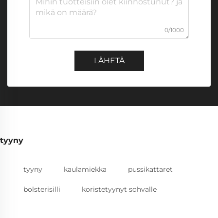
0/1000
LÄHETÄ
tyyny
tyyny
kaulamiekka
pussikattaret
bolsterisilli
koristetyynyt sohvalle