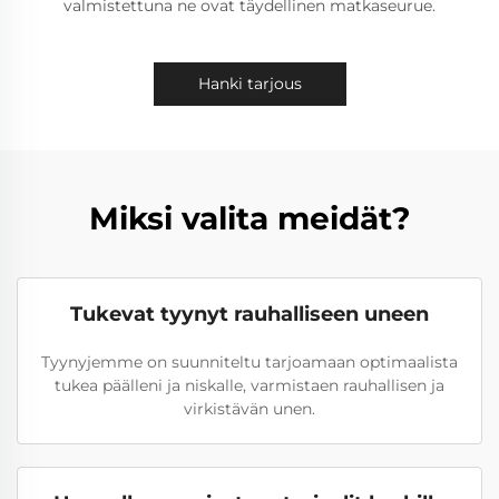
valmistettuna ne ovat täydellinen matkaseurue.
Hanki tarjous
Miksi valita meidät?
Tukevat tyynyt rauhalliseen uneen
Tyynyjemme on suunniteltu tarjoamaan optimaalista
tukea päälleni ja niskalle, varmistaen rauhallisen ja
virkistävän unen.