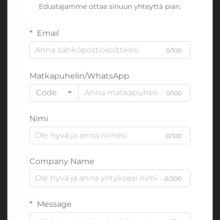
Edustajamme ottaa sinuun yhteyttä pian.
Email
0/100
Matkapuhelin/WhatsApp
Code
0/100
Nimi
0/100
Company Name
0/200
Message