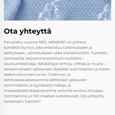
Ota yhteyttä
Perustettu vuonna 1992, HENIEMO on johtava
kotitekstiiliyritys, joka erikoistuu tutkimukseen ja
kehitykseen, valmistukseen sekä markkinointiin. Tunnettu
vientipohja, tarjoamme premium-tuotteita –
sisustustekstiilejä, räätälöityjä verhoja, vilttejä ja muuta –
kansainvälisesti edistyneen älykkään automaation ja tiukan
laadunvalvonnan turvin. Tutkimus- ja
kehityskeskuksessamme kehitetään jatkuvasti
toiminnallisia ja tyylikkäitä malleja, ja
massaräätälöintipalvelumme verhoille erottuu Kiinassa.
Toimitamme yli 100 maahan luotettavasti. Ota yhteyttä
tarkempiin tietoihin!