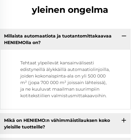
yleinen ongelma
Millaista automaatiota ja tuotantomittakaavaa
HENIEMOlla on?
Tehtaat ylpeilevät kansainvälisesti
edistyneillä älykkäillä automaatiolinjoilla,
joiden kokonaispinta-ala on yli 500 000
m² (jopa 700 000 m² joissain lähteissä),
ja ne kuuluvat maailman suurimpiin
kotitekstiilien valmistusmittakaavoihin.
Mikä on HENIEMO:n vähimmäistilauksen koko
yleisille tuotteille?