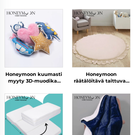
Honeymoon kuumasti
Honeymoon
myyty 3D-muodikas
räätälöitävä taittuvan
sohvakoriste Lasten
lapsen jumalallinen
kodin
nukkumisaktiivisuuslap
tyynynpäällykset
ryömimisurheiluhytti
tyynyverhot
leikkimatto vauvan
makuuhuoneeseen
leikki-ikäisille